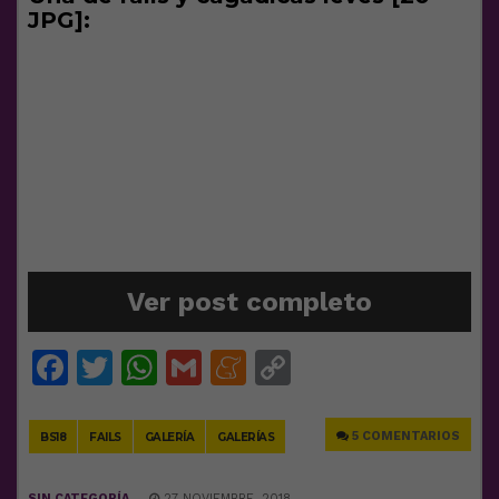
JPG]:
Ver post completo
Facebook
Twitter
WhatsApp
Gmail
Meneame
Copy
Link
5 COMENTARIOS
BS18
FAILS
GALERÍA
GALERÍAS
SIN CATEGORÍA
27 NOVIEMBRE, 2018