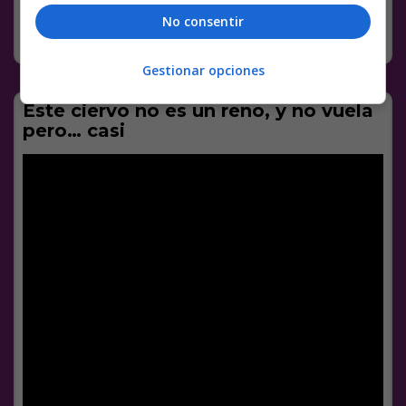
No consentir
SIN CATEGORÍA
26 NOVIEMBRE, 2018
COMENTARIOS
Gestionar opciones
Este ciervo no es un reno, y no vuela
pero… casi