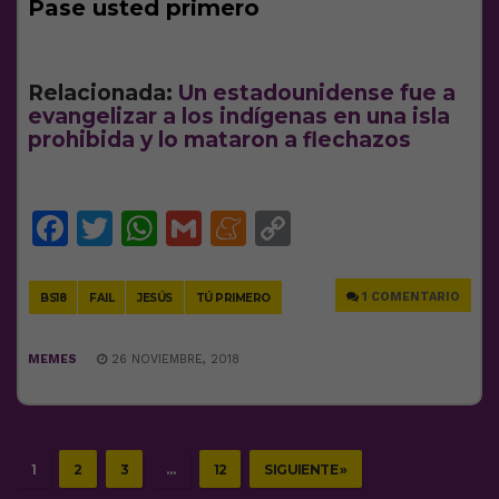
Pase usted primero
Relacionada
:
Un estadounidense fue a
evangelizar a los indígenas en una isla
prohibida y lo mataron a flechazos
Facebook
Twitter
WhatsApp
Gmail
Meneame
Copy
Link
1 COMENTARIO
BS18
FAIL
JESÚS
TÚ PRIMERO
MEMES
26 NOVIEMBRE, 2018
1
2
3
…
12
SIGUIENTE »