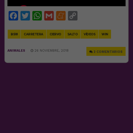
Facebook
Twitter
WhatsApp
Gmail
Meneame
Copy
Link
BS18
CARRETERA
CIERVO
SALTO
VÍDEOS
WIN
ANIMALES
26 NOVIEMBRE, 2018
2 COMENTARIOS