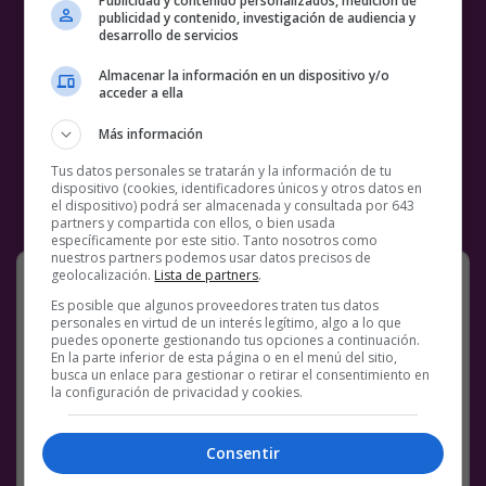
Publicidad y contenido personalizados, medición de
publicidad y contenido, investigación de audiencia y
desarrollo de servicios
Almacenar la información en un dispositivo y/o
acceder a ella
Más información
Tus datos personales se tratarán y la información de tu
dispositivo (cookies, identificadores únicos y otros datos en
el dispositivo) podrá ser almacenada y consultada por 643
partners y compartida con ellos, o bien usada
específicamente por este sitio. Tanto nosotros como
nuestros partners podemos usar datos precisos de
geolocalización.
Lista de partners
.
Es posible que algunos proveedores traten tus datos
[
Tweet
]
personales en virtud de un interés legítimo, algo a lo que
puedes oponerte gestionando tus opciones a continuación.
Facebook
Twitter
WhatsApp
Gmail
Meneame
Copy
En la parte inferior de esta página o en el menú del sitio,
busca un enlace para gestionar o retirar el consentimiento en
Link
la configuración de privacidad y cookies.
AHORA
ANTES
BS18
DISCUTIR
REDES SOCIALES
Consentir
TWEET
TWITTER