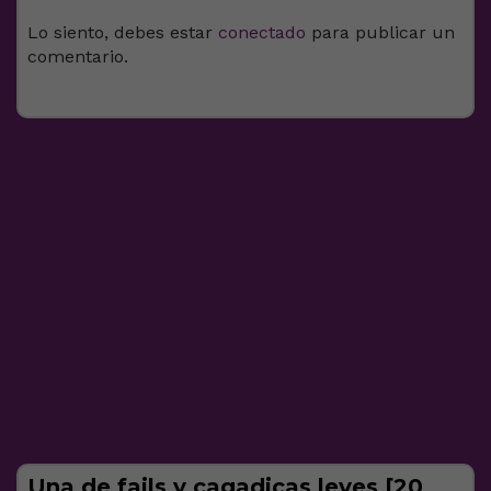
Lo siento, debes estar
conectado
para publicar un
comentario.
Una de fails y cagadicas leves [20