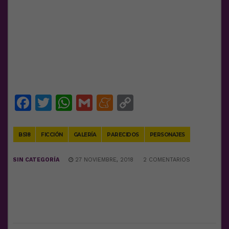
Facebook
Twitter
WhatsApp
Gmail
Meneame
Copy
Link
BS18
FICCIÓN
GALERÍA
PARECIDOS
PERSONAJES
SIN CATEGORÍA
27 NOVIEMBRE, 2018
2 COMENTARIOS
DEJA UNA RESPUESTA