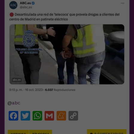
@
abc
Facebook
Twitter
WhatsApp
Gmail
Meneame
Copy
Link