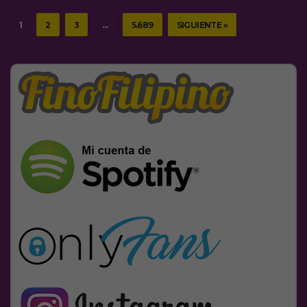
1
2
3
…
5.689
SIGUIENTE »