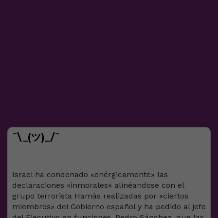
¯\_(ツ)_/¯
Israel ha condenado «enérgicamente» las
declaraciones «inmorales» alinéandose con el
grupo terrorista Hamás realizadas por «ciertos
miembros» del Gobierno español y ha pedido al jefe
del Ejecutivo en funciones, Pedro Sánchez, que las