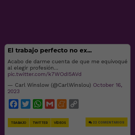
El trabajo perfecto no ex…
Acabo de darme cuenta de que me equivoqué
al elegir profesión…
pic.twitter.com/k7WOdI5AVd
— Carl Winslow (@CarlWinslou)
October 16,
2023
Facebook
Twitter
WhatsApp
Gmail
Meneame
Copy
Link
22 COMENTARIOS
TRABAJO
TWITTER
VÍDEOS