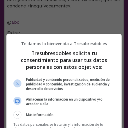
condene «inequívocamente».
@
abc
Extra:
Planteamos 4 exigencias:
Te damos la bienvenida a Tresubresdobles
Tresubresdobles solicita tu
1. Alto el fuego y corredores humanitarios
consentimiento para usar tus datos
2. Una petición para que se investiguen los
crímenes de guerra de Netanyahu
personales con estos objetivos:
3. Exigir a la UE que deje de ser cómplice con
un criminal de guerra como Netanyahu
Publicidad y contenido personalizados, medición de
4. Fin a los bombardeos y paz duradera
publicidad y contenido, investigación de audiencia y
desarrollo de servicios
pic.twitter.com/UyTNr28qhm
Almacenar la información en un dispositivo y/o
— Podemos (@PODEMOS)
October 16, 2023
acceder a ella
Facebook
Twitter
WhatsApp
Gmail
Meneame
Copy
Más información
Link
Tus datos personales se tratarán y la información de tu