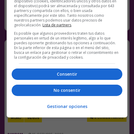
dispositivo (cookies, identificadores únicos y otros datos en
42 COMENTARIOS
NOTICIAS
TERRORISMO
el dispositivo) podrá ser almacenada y consultada por 643
partners y compartida con ellos, o bien usada
específicamente por este sitio. Tanto nosotros como
RANDOM
16 OCTUBRE, 2023
nuestros partners podemos usar datos precisos de
geolocalización.
Lista de partners
.
Es posible que algunos proveedores traten tus datos
personales en virtud de un interés legítimo, algo a lo que
puedes oponerte gestionando tus opciones a continuación.
Negosiasion
En la parte inferior de esta página o en el menú del sitio,
busca un enlace para gestionar o retirar el consentimiento en
Una mujer negocia con un mono para que le
la configuración de privacidad y cookies.
devuelva el móvil:
pic.twitter.com/GzHw8pcutG
Consentir
— Wall Street Wolverine (@wallstwolverine)
October 16, 2023
No consentir
Facebook
Twitter
WhatsApp
Gmail
Meneame
Copy
Link
Gestionar opciones
8 COMENTARIOS
MONO
VÍDEOS