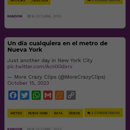
9 COMENTARIOS
NOTICIAS
TELECOCA
RANDOM
16 OCTUBRE, 2023
Un día cualquiera en el metro de
Nueva York
Just another day in New York City
pic.twitter.com/AcHXiidxrv
— More Crazy Clips (@MoreCrazyClips)
October 15, 2023
Facebook
Twitter
WhatsApp
Gmail
Meneame
Copy
Link
2 COMENTARIOS
METRO
NUEVA YORK
RATA
VÍDEOS
RANDOM
16 OCTUBRE, 2023