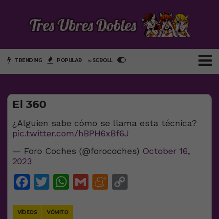
TRENDING
POPULAR
∞ SCROLL
El 360
¿Alguien sabe cómo se llama esta técnica?
pic.twitter.com/hBPH6xBf6J
— Foro Coches (@forocoches)
October 16,
2023
Facebook
Twitter
WhatsApp
Gmail
Meneame
Copy
Link
VÍDEOS
VÓMITO