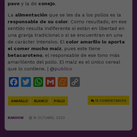
pavo
y la de
conejo
.
La
alimentación
que se les da a los pollos es la
responsable de su color
. Como resultado, en ese
sentido resulta indiferente si están en libertad en
una granja tradicional o si se encuentran en una
de carácter intensivo. El
color amarillo
lo aporta
el comer mucho maíz
, pues este tiene
betacaroteno
, el responsable de ese tono más
amarillento del pollo. El maíz es el único cereal
que lo contiene. | @
publico
Facebook
Twitter
WhatsApp
Gmail
Meneame
Copy
Link
15 COMENTARIOS
AMARILLO
BLANCO
POLLO
RANDOM
16 OCTUBRE, 2023