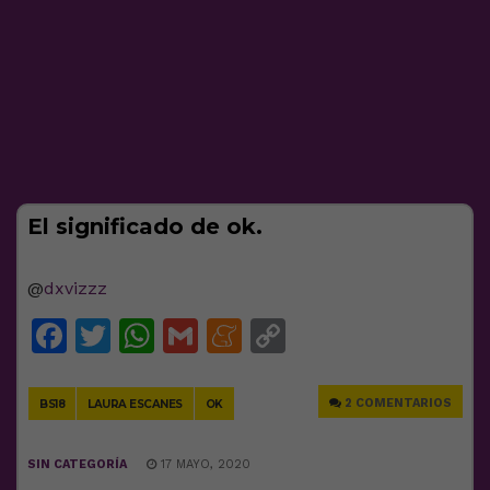
El significado de ok.
@
dxvizzz
Facebook
Twitter
WhatsApp
Gmail
Meneame
Copy
Link
2 COMENTARIOS
BS18
LAURA ESCANES
OK
SIN CATEGORÍA
17 MAYO, 2020