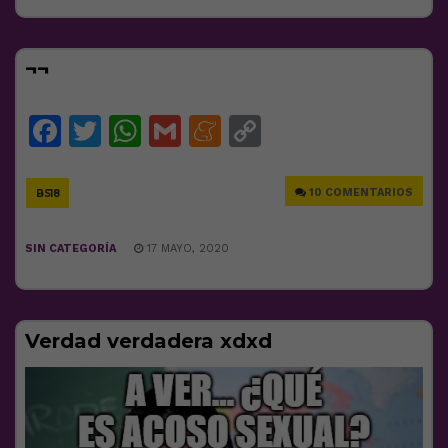
¬¬
Facebook
Twitter
WhatsApp
Gmail
Meneame
Copy
Link
10 COMENTARIOS
BS18
SIN CATEGORÍA
17 MAYO, 2020
Verdad verdadera xdxd