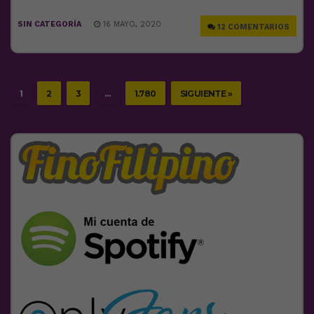
SIN CATEGORÍA
16 MAYO, 2020
12 COMENTARIOS
1
2
3
…
1.780
SIGUIENTE »