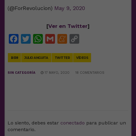
(@ForRevolucion)
May 9, 2020
[
Ver en Twitter
]
Facebook
Twitter
WhatsApp
Gmail
Meneame
Copy
Link
BS18
JULIO ANGUITA
TWITTER
VÍDEOS
SIN CATEGORÍA
17 MAYO, 2020
18 COMENTARIOS
DEJA UNA RESPUESTA
Lo siento, debes estar
conectado
para publicar un
comentario.