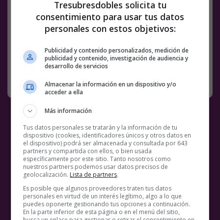
Tresubresdobles solicita tu
consentimiento para usar tus datos
Facebook
Twitter
WhatsApp
Gmail
Meneame
Copy
personales con estos objetivos:
Link
Publicidad y contenido personalizados, medición de
7 COMENTARIOS
ACOSO
BS18
MEMES
REGGAETON
publicidad y contenido, investigación de audiencia y
desarrollo de servicios
SIN CATEGORÍA
16 MAYO, 2020
Almacenar la información en un dispositivo y/o
acceder a ella
Más información
Tus datos personales se tratarán y la información de tu
dispositivo (cookies, identificadores únicos y otros datos en
el dispositivo) podrá ser almacenada y consultada por 643
partners y compartida con ellos, o bien usada
específicamente por este sitio. Tanto nosotros como
nuestros partners podemos usar datos precisos de
geolocalización.
Lista de partners
.
Es posible que algunos proveedores traten tus datos
personales en virtud de un interés legítimo, algo a lo que
puedes oponerte gestionando tus opciones a continuación.
En la parte inferior de esta página o en el menú del sitio,
busca un enlace para gestionar o retirar el consentimiento en