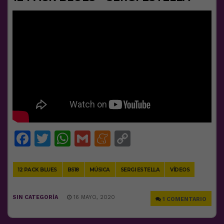
Facebook
Twitter
WhatsApp
Gmail
Meneame
Copy
Link
12 PACK BLUES
BS18
MÚSICA
SERGI ESTELLA
VÍDEOS
SIN CATEGORÍA
16 MAYO, 2020
1 COMENTARIO