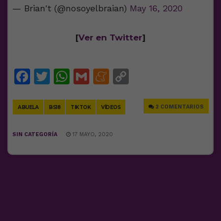
— Brian't (@nosoyelbraian)
May 16, 2020
[
Ver en Twitter
]
Facebook
Twitter
WhatsApp
Gmail
Meneame
Copy
Link
2 COMENTARIOS
ABUELA
BS18
TIKTOK
VÍDEOS
SIN CATEGORÍA
17 MAYO, 2020