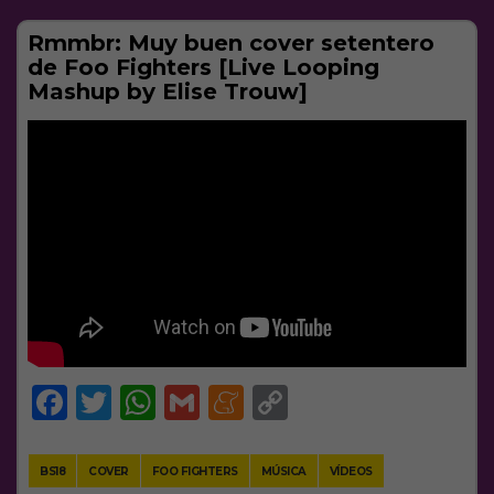
Rmmbr: Muy buen cover setentero
de Foo Fighters [Live Looping
Mashup by Elise Trouw]
Facebook
Twitter
WhatsApp
Gmail
Meneame
Copy
Link
BS18
COVER
FOO FIGHTERS
MÚSICA
VÍDEOS