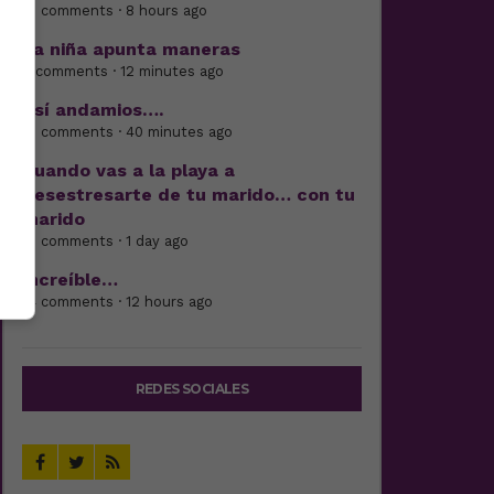
17 comments · 8 hours ago
La niña apunta maneras
6 comments · 12 minutes ago
Así andamios….
18 comments · 40 minutes ago
Cuando vas a la playa a
desestresarte de tu marido… con tu
marido
15 comments · 1 day ago
Increíble…
14 comments · 12 hours ago
REDES SOCIALES