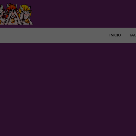
INICIO
TA