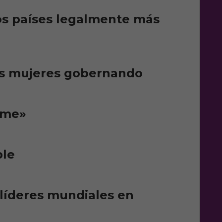
s países legalmente más
ás mujeres gobernando
ome»
ble
líderes mundiales en