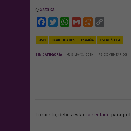
@
xataka
Facebook
Twitter
WhatsApp
Gmail
Meneam
Copy
Link
BS18
CURIOSIDADES
ESPAÑA
ESTADÍSTICA
SIN CATEGORÍA
9 MAYO, 2019
76 COMENTARIOS
DEJA UNA RESPUESTA
Lo siento, debes estar
conectado
para pub