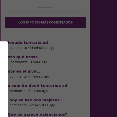
LOS 10 POSTS MÁS COMENTADOS
Menuda tontería xd
21 comments · 14 minutes ago
Esto qué essss
23 comments · 1 hour ago
Este es el nivel…
21 comments · 4 hours ago
Ya vale de decir tonterías xd
6 comments · 6 hours ago
Y hoy en vecinos majetes…
16 comments · 42 minutes ago
¿Qué os parece valencianos?