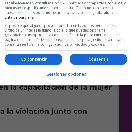
ser almacenada y consultada por 643 partners y compartida con ellos, o
bien usada específicamente por este sitio. Tanto nosotros como
nuestros partners podemos usar datos precisos de geolocalización.
Lista de partners
.
Es posible que algunos proveedores traten tus datos personales en
virtud de un interés legítimo, algo a lo que puedes oponerte
trimonio homosexual
gestionando tus opciones a continuación. En la parte inferior de esta
página o en el menú del sitio, busca un enlace para gestionar o retirar el
consentimiento en la configuración de privacidad y cookies.
No consentir
Consentir
sexualidad está más aceptada
Gestionar opciones
n la capacitación de la mujer
a la violación junto con