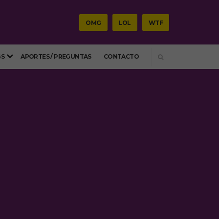
OMG
LOL
WTF
SEARCH
GS
APORTES / PREGUNTAS
CONTACTO