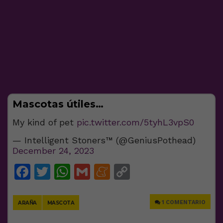
Mascotas útiles…
My kind of pet
pic.twitter.com/5tyhL3vpS0
— Intelligent Stoners™ (@GeniusPothead)
December 24, 2023
Facebook
Twitter
WhatsApp
Gmail
Meneame
Copy
Link
1 COMENTARIO
ARAÑA
MASCOTA