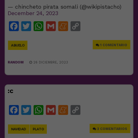
— chincheto pirata somali (@wikipistacho)
December 24, 2023
Facebook
Twitter
WhatsApp
Gmail
Meneame
Copy
Link
1 COMENTARIO
ABUELO
RANDOM
26 DICIEMBRE, 2023
:c
Facebook
Twitter
WhatsApp
Gmail
Meneame
Copy
Link
2 COMENTARIOS
NAVIDAD
PLATO