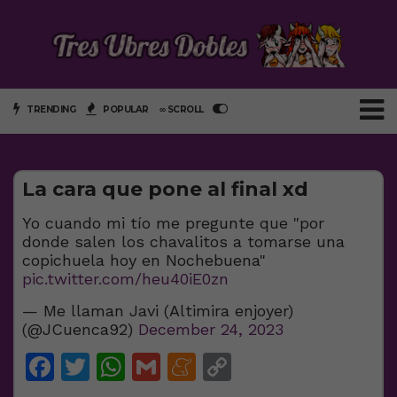
TRENDING
POPULAR
∞ SCROLL
La cara que pone al final xd
Yo cuando mi tío me pregunte que "por
donde salen los chavalitos a tomarse una
copichuela hoy en Nochebuena"
pic.twitter.com/heu40iE0zn
— Me llaman Javi (Altimira enjoyer)
(@JCuenca92)
December 24, 2023
Facebook
Twitter
WhatsApp
Gmail
Meneame
Copy
Link