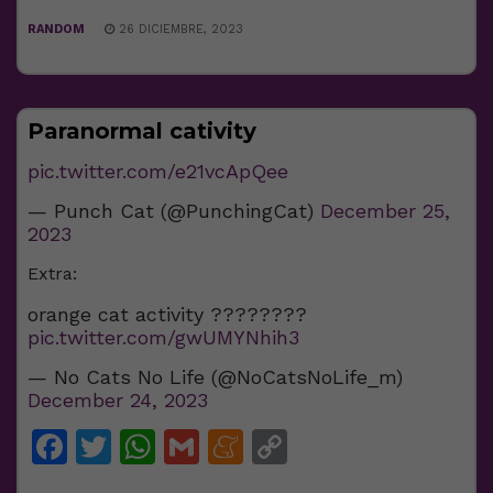
RANDOM
26 DICIEMBRE, 2023
Paranormal cativity
pic.twitter.com/e21vcApQee
— Punch Cat (@PunchingCat)
December 25,
2023
Extra:
orange cat activity ????????
pic.twitter.com/gwUMYNhih3
— No Cats No Life (@NoCatsNoLife_m)
December 24, 2023
Facebook
Twitter
WhatsApp
Gmail
Meneame
Copy
Link