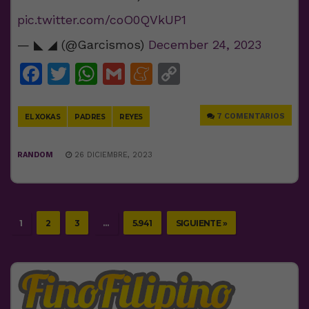
pic.twitter.com/coO0QVkUP1
— ◣ ◢ (@Garcismos)
December 24, 2023
Facebook
Twitter
WhatsApp
Gmail
Meneame
Copy
Link
7 COMENTARIOS
EL XOKAS
PADRES
REYES
RANDOM
26 DICIEMBRE, 2023
1
2
3
…
5.941
SIGUIENTE »