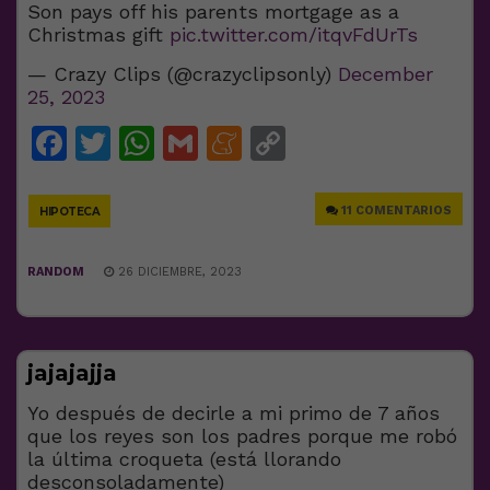
Son pays off his parents mortgage as a
Christmas gift
pic.twitter.com/itqvFdUrTs
— Crazy Clips (@crazyclipsonly)
December
25, 2023
Facebook
Twitter
WhatsApp
Gmail
Meneame
Copy
Link
11 COMENTARIOS
HIPOTECA
RANDOM
26 DICIEMBRE, 2023
jajajajja
Yo después de decirle a mi primo de 7 años
que los reyes son los padres porque me robó
la última croqueta (está llorando
desconsoladamente)