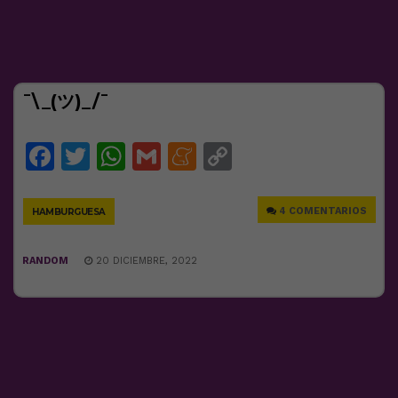
¯\_(ツ)_/¯
Facebook
Twitter
WhatsApp
Gmail
Meneame
Copy
Link
4 COMENTARIOS
HAMBURGUESA
RANDOM
20 DICIEMBRE, 2022