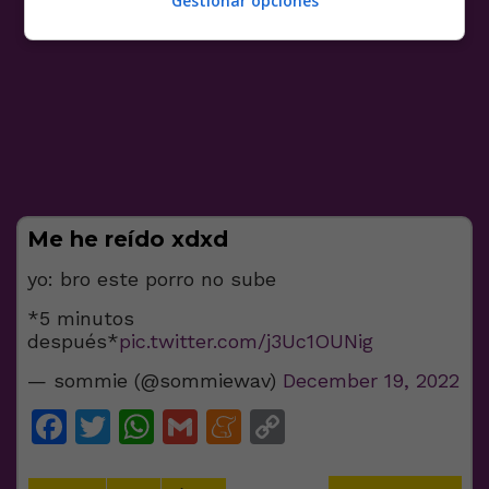
Gestionar opciones
Me he reído xdxd
yo: bro este porro no sube
*5 minutos
después*
pic.twitter.com/j3Uc1OUNig
— sommie (@sommiewav)
December 19, 2022
Facebook
Twitter
WhatsApp
Gmail
Meneame
Copy
Link