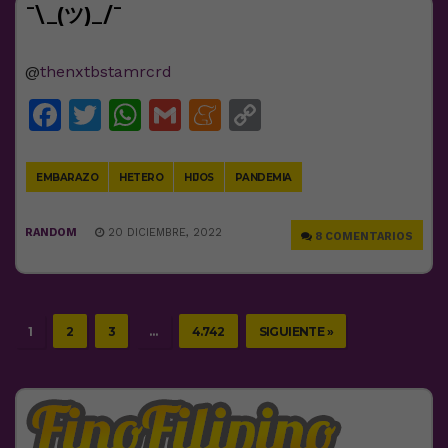
¯\_(ツ)_/¯
@
thenxtbstamrcrd
Facebook
Twitter
WhatsApp
Gmail
Meneame
Copy
Link
EMBARAZO
HETERO
HIJOS
PANDEMIA
RANDOM
20 DICIEMBRE, 2022
8 COMENTARIOS
1
2
3
…
4.742
SIGUIENTE »