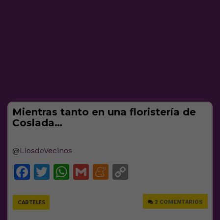
Mientras tanto en una floristería de
Coslada…
@
LiosdeVecinos
Facebook
Twitter
WhatsApp
Gmail
Meneame
Copy
Link
2 COMENTARIOS
CARTELES