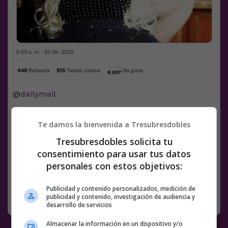
@
dailymail
@
DailyLoud
Te damos la bienvenida a Tresubresdobles
Facebook
Twitter
WhatsApp
Gmail
Meneame
Copy
Tresubresdobles solicita tu
Link
consentimiento para usar tus datos
personales con estos objetivos:
53 COMENTARIOS
MODELO
NOTICIAS
Publicidad y contenido personalizados, medición de
RANDOM
20 DICIEMBRE, 2022
publicidad y contenido, investigación de audiencia y
desarrollo de servicios
Almacenar la información en un dispositivo y/o