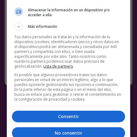
21, 2020
Almacenar la información en un dispositivo y/o
acceder a ella
[
Ver en Twitter
]
Más información
Facebook
Twitter
WhatsApp
Gmail
Meneame
Copy
Tus datos personales se tratarán y la información de tu
dispositivo (cookies, identificadores únicos y otros datos en
Link
el dispositivo) podrá ser almacenada y consultada por 643
partners y compartida con ellos, o bien usada
específicamente por este sitio. Tanto nosotros como
BS18
REDES SOCIALES
TWITTER
VÍDEOS
nuestros partners podemos usar datos precisos de
geolocalización.
Lista de partners
.
SIN CATEGORÍA
21 OCTUBRE, 2020
COMENTARIOS
Es posible que algunos proveedores traten tus datos
personales en virtud de un interés legítimo, algo a lo que
puedes oponerte gestionando tus opciones a continuación.
En la parte inferior de esta página o en el menú del sitio,
busca un enlace para gestionar o retirar el consentimiento en
la configuración de privacidad y cookies.
Consentir
No consentir