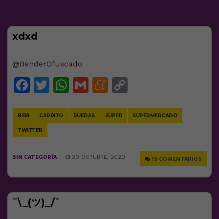
xdxd
@
BenderOfuscado
Facebook
Twitter
WhatsApp
Gmail
Meneame
Copy
Link
BS18
CARRITO
RUEDAS
SUPER
SUPERMERCADO
TWITTER
SIN CATEGORÍA
20 OCTUBRE, 2020
19 COMENTARIOS
¯\_(ツ)_/¯