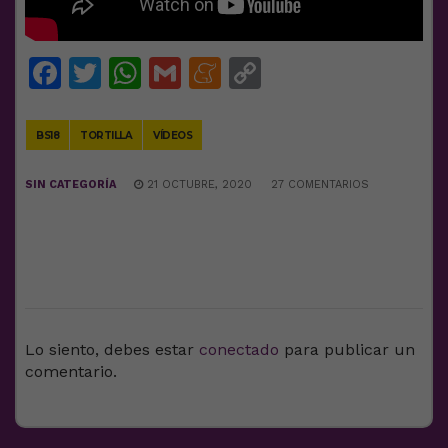
Facebook
Twitter
WhatsApp
Gmail
Meneame
Copy
Link
BS18
TORTILLA
VÍDEOS
SIN CATEGORÍA
21 OCTUBRE, 2020
27 COMENTARIOS
DEJA UNA RESPUESTA
Lo siento, debes estar
conectado
para publicar un
comentario.