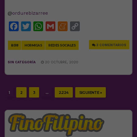
@
ordurebizarree
Facebook
Twitter
WhatsApp
Gmail
Meneame
Copy
Link
3 COMENTARIOS
BS18
HORMIGAS
REDES SOCIALES
SIN CATEGORÍA
20 OCTUBRE, 2020
1
2
3
…
2.224
SIGUIENTE »