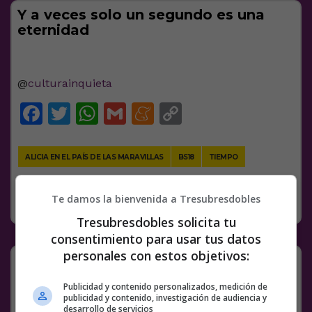
Y a veces solo un segundo es una
eternidad
@
culturainquieta
Facebook
Twitter
WhatsApp
Gmail
Meneame
Copy
Link
ALICIA EN EL PAÍS DE LAS MARAVILLAS
BS18
TIEMPO
SIN CATEGORÍA
21 OCTUBRE, 2020
Te damos la bienvenida a Tresubresdobles
7 COMENTARIOS
Tresubresdobles solicita tu
consentimiento para usar tus datos
personales con estos objetivos:
But why?
pic.twitter.com/O8mCH9mLcT
Publicidad y contenido personalizados, medición de
publicidad y contenido, investigación de audiencia y
desarrollo de servicios
— ordure bizarre (@ordurebizarree)
October