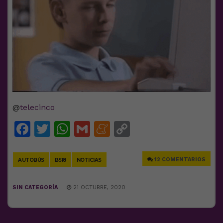
@
telecinco
Facebook
Twitter
WhatsApp
Gmail
Meneame
Copy
Link
12 COMENTARIOS
AUTOBÚS
BS18
NOTICIAS
SIN CATEGORÍA
21 OCTUBRE, 2020