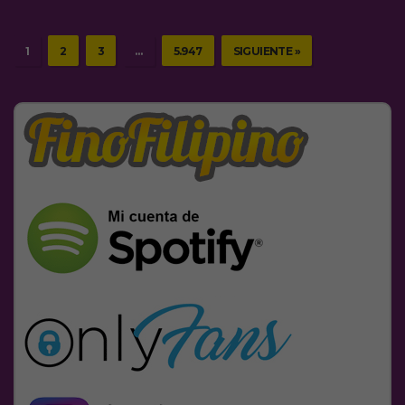
1
2
3
…
5.947
SIGUIENTE »