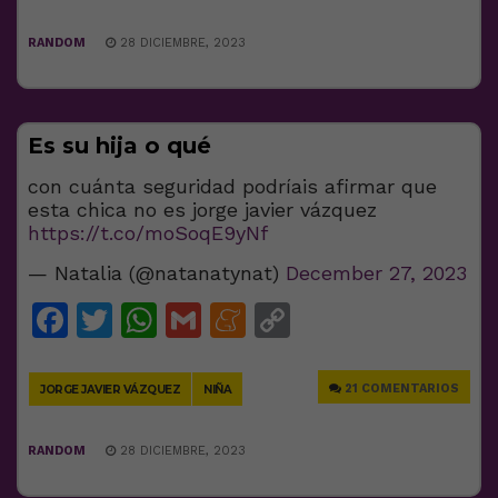
RANDOM
28 DICIEMBRE, 2023
Es su hija o qué
con cuánta seguridad podríais afirmar que
esta chica no es jorge javier vázquez
https://t.co/moSoqE9yNf
— Natalia (@natanatynat)
December 27, 2023
Facebook
Twitter
WhatsApp
Gmail
Meneame
Copy
Link
21 COMENTARIOS
JORGE JAVIER VÁZQUEZ
NIÑA
RANDOM
28 DICIEMBRE, 2023