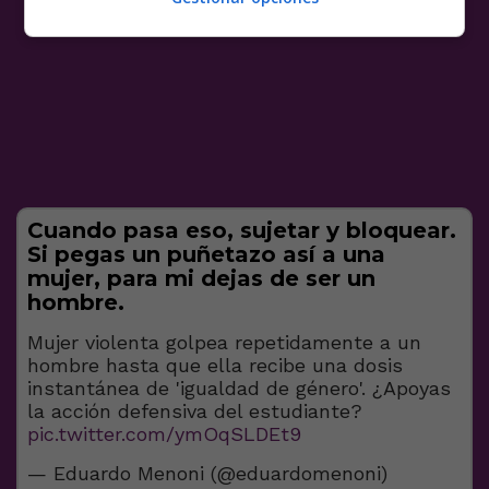
Cuando pasa eso, sujetar y bloquear.
Si pegas un puñetazo así a una
mujer, para mi dejas de ser un
hombre.
Mujer violenta golpea repetidamente a un
hombre hasta que ella recibe una dosis
instantánea de 'igualdad de género'. ¿Apoyas
la acción defensiva del estudiante?
pic.twitter.com/ymOqSLDEt9
— Eduardo Menoni (@eduardomenoni)