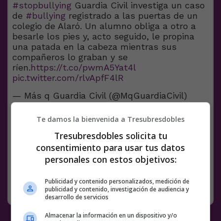
#stopbullying
Guardia Civil investiga un caso
de
#bullying
registrado a las puertas de un
colegio de Alaró. Un alumno obliga a otro a
besarle los pies y, acto seguido, le propina
una patada en la cabeza mientras sus
compañeros lo graban y se
ríen.
https://t.co/pwmA5Yat4l
pic.twitter.com/rlvApfF4lR
— Más q Guardia Civil (@MqGuardiaCivil)
October 19, 2023
Te damos la bienvenida a Tresubresdobles
Facebook
Twitter
WhatsApp
Gmail
Meneame
Copy
Tresubresdobles solicita tu
Link
consentimiento para usar tus datos
personales con estos objetivos:
29 COMENTARIOS
BULLYING
VÍDEOS
Publicidad y contenido personalizados, medición de
RANDOM
21 OCTUBRE, 2023
publicidad y contenido, investigación de audiencia y
desarrollo de servicios
Almacenar la información en un dispositivo y/o