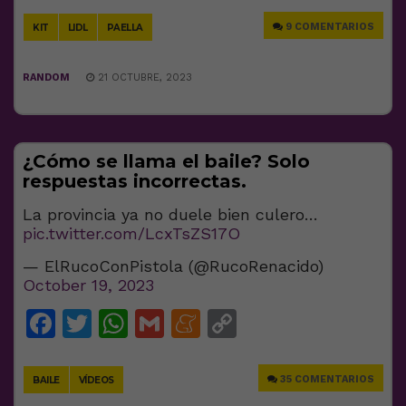
9 COMENTARIOS
KIT
LIDL
PAELLA
RANDOM
21 OCTUBRE, 2023
¿Cómo se llama el baile? Solo
respuestas incorrectas.
La provincia ya no duele bien culero…
pic.twitter.com/LcxTsZS17O
— ElRucoConPistola (@RucoRenacido)
October 19, 2023
Facebook
Twitter
WhatsApp
Gmail
Meneame
Copy
Link
35 COMENTARIOS
BAILE
VÍDEOS