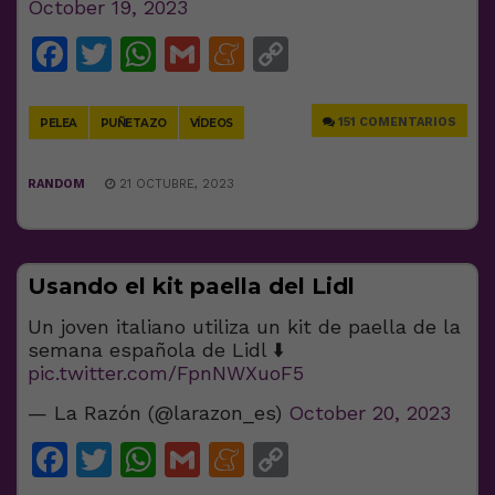
October 19, 2023
Facebook
Twitter
WhatsApp
Gmail
Meneame
Copy
Link
151 COMENTARIOS
PELEA
PUÑETAZO
VÍDEOS
RANDOM
21 OCTUBRE, 2023
Usando el kit paella del Lidl
Un joven italiano utiliza un kit de paella de la
semana española de Lidl ⬇️
pic.twitter.com/FpnNWXuoF5
— La Razón (@larazon_es)
October 20, 2023
Facebook
Twitter
WhatsApp
Gmail
Meneame
Copy
Link