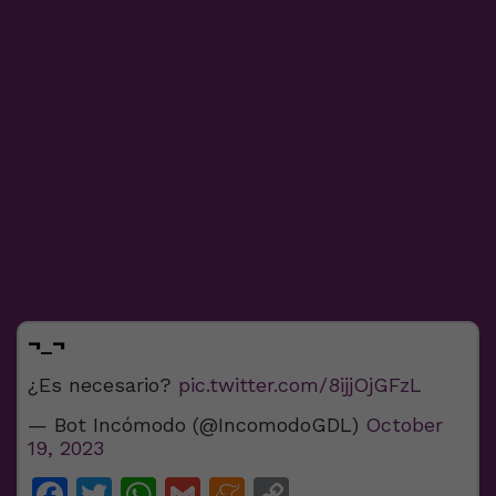
¬_¬
¿Es necesario?
pic.twitter.com/8ijjOjGFzL
— Bot Incómodo (@IncomodoGDL)
October
19, 2023
Facebook
Twitter
WhatsApp
Gmail
Meneame
Copy