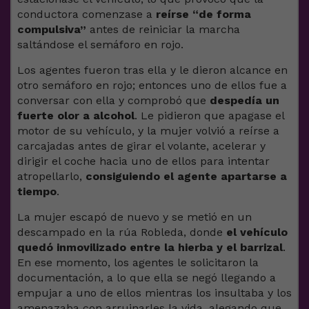
conductora comenzase a
reírse “de forma
compulsiva”
antes de reiniciar la marcha
saltándose el semáforo en rojo.
Los agentes fueron tras ella y le dieron alcance en
otro semáforo en rojo; entonces uno de ellos fue a
conversar con ella y comprobó que
despedía un
fuerte olor a alcohol
. Le pidieron que apagase el
motor de su vehículo, y la mujer volvió a reírse a
carcajadas antes de girar el volante, acelerar y
dirigir el coche hacia uno de ellos para intentar
atropellarlo,
consiguiendo el agente apartarse a
tiempo
.
La mujer escapó de nuevo y se metió en un
descampado en la rúa Robleda, donde
el vehículo
quedó inmovilizado entre la hierba y el barrizal
.
En ese momento, los agentes le solicitaron la
documentación, a lo que ella se negó llegando a
empujar a uno de ellos mientras los insultaba y los
amenazaba con arruinarles la vida, alegando que