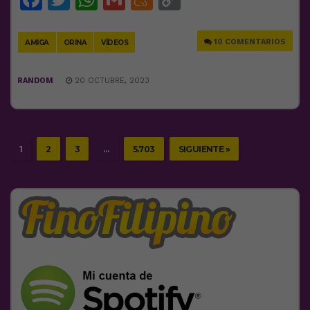
Link
10 COMENTARIOS
AMIGA
ORINA
VÍDEOS
RANDOM
20 OCTUBRE, 2023
1
2
3
…
5.703
SIGUIENTE »