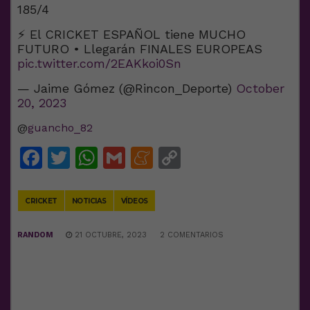
185/4
⚡️ El CRICKET ESPAÑOL tiene MUCHO
FUTURO • Llegarán FINALES EUROPEAS
pic.twitter.com/2EAKkoi0Sn
— Jaime Gómez (@Rincon_Deporte)
October
20, 2023
@
guancho_82
Facebook
Twitter
WhatsApp
Gmail
Meneame
Copy
Link
CRICKET
NOTICIAS
VÍDEOS
RANDOM
21 OCTUBRE, 2023
2 COMENTARIOS
DEJA UNA RESPUESTA