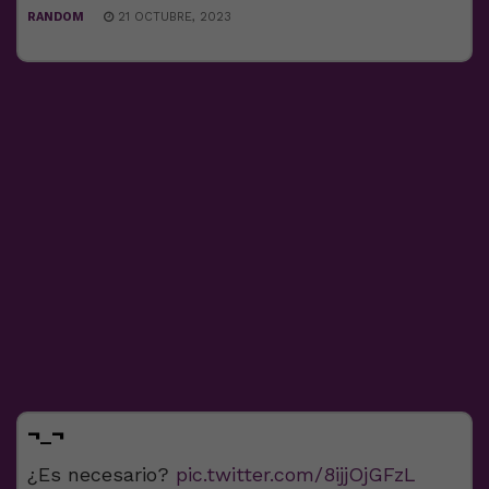
RANDOM
21 OCTUBRE, 2023
¬_¬
¿Es necesario?
pic.twitter.com/8ijjOjGFzL