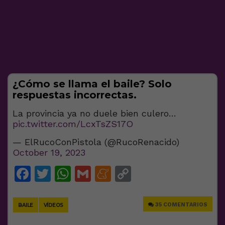
¿Cómo se llama el baile? Solo
respuestas incorrectas.
La provincia ya no duele bien culero…
pic.twitter.com/LcxTsZS17O
— ElRucoConPistola (@RucoRenacido)
October 19, 2023
Facebook
Twitter
WhatsApp
Gmail
Meneame
Copy
Link
35 COMENTARIOS
BAILE
VÍDEOS