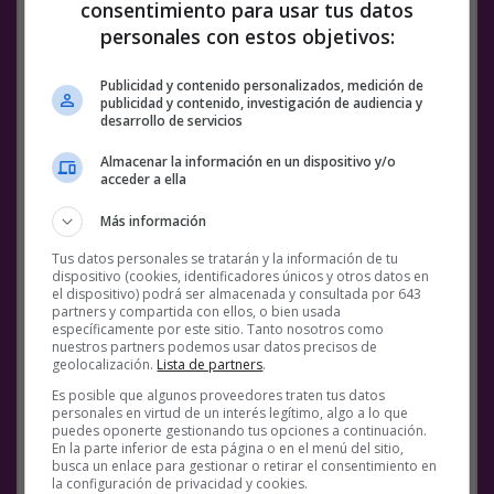
consentimiento para usar tus datos
personales con estos objetivos:
Publicidad y contenido personalizados, medición de
publicidad y contenido, investigación de audiencia y
desarrollo de servicios
Almacenar la información en un dispositivo y/o
El culturista Christian Figueiredo, considerada
una
acceder a ella
de las promesas
de esta disciplina en Brasil, ha
Más información
muerto a los 29 años, a consecuencia de un
derrame cerebral sufrido durante la intervención
Tus datos personales se tratarán y la información de tu
quirúrgica de hígado a la que se sometía en Sao
dispositivo (cookies, identificadores únicos y otros datos en
el dispositivo) podrá ser almacenada y consultada por 643
Paulo.
partners y compartida con ellos, o bien usada
específicamente por este sitio. Tanto nosotros como
Figueiredo sufrió un derrame cerebral durante la
nuestros partners podemos usar datos precisos de
operación que le provocó la muerte. Un amigo del
geolocalización.
Lista de partners
.
atleta dijo a la web especializada en culturismo
Es posible que algunos proveedores traten tus datos
Generation Iron
que
«se suponía que sería una
personales en virtud de un interés legítimo, algo a lo que
puedes oponerte gestionando tus opciones a continuación.
cirugía bastante simple
pero hubo
En la parte inferior de esta página o en el menú del sitio,
complicaciones»
.
busca un enlace para gestionar o retirar el consentimiento en
la configuración de privacidad y cookies.