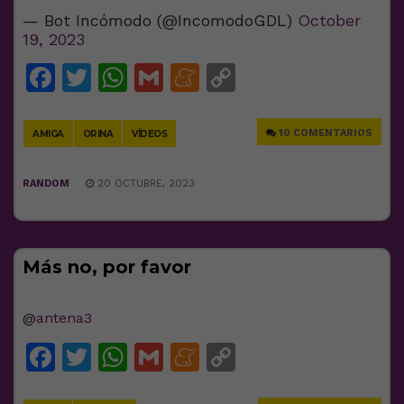
— Bot Incómodo (@IncomodoGDL)
October
19, 2023
Facebook
Twitter
WhatsApp
Gmail
Meneame
Copy
Link
10 COMENTARIOS
AMIGA
ORINA
VÍDEOS
RANDOM
20 OCTUBRE, 2023
Más no, por favor
@
antena3
Facebook
Twitter
WhatsApp
Gmail
Meneame
Copy
Link