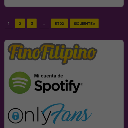
1
2
3
…
5.702
SIGUIENTE »