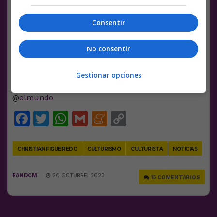
«Intentaron evitar que el sangrado se agravara,
una hemorragia, y luego
tuvo un inusual infarto
.
Consentir
El cuerpo entró en
shock
. Entonces esta
hemorragia comenzó cuando intentaron detener el
sangrado, se agravó y entró en un estado cardíaco.
No consentir
Así que
los médicos no pudieron hacer nada
para resucitarlo», explicó en redes Ricardo
Gestionar opciones
Alexandre Martins Correia, amigo y compañero de
Figueiredo, con el fin de evitar especulaciones. |
@
elmundo
Facebook
Twitter
WhatsApp
Gmail
Meneame
Copy
Link
CHRISTIAN FIGUEIREDO
CULTURISMO
CULTURISTA
NOTICIAS
RANDOM
20 OCTUBRE, 2023
15 COMENTARIOS