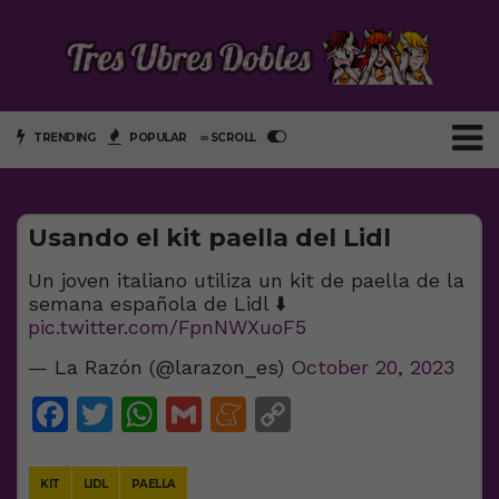
TRENDING
POPULAR
∞ SCROLL
Usando el kit paella del Lidl
Un joven italiano utiliza un kit de paella de la
semana española de Lidl ⬇️
pic.twitter.com/FpnNWXuoF5
— La Razón (@larazon_es)
October 20, 2023
Facebook
Twitter
WhatsApp
Gmail
Meneame
Copy
Link
KIT
LIDL
PAELLA