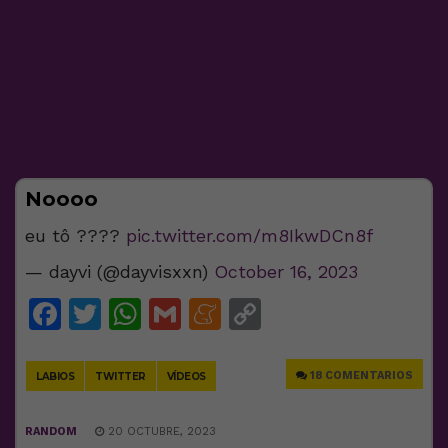
Noooo
eu tô ????
pic.twitter.com/m8IkwDCn8f
— dayvi (@dayvisxxn)
October 16, 2023
Facebook
Twitter
WhatsApp
Gmail
Meneame
Copy
Link
18 COMENTARIOS
LABIOS
TWITTER
VÍDEOS
RANDOM
20 OCTUBRE, 2023