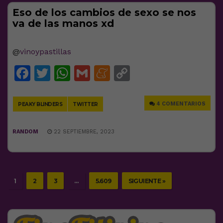
Eso de los cambios de sexo se nos
va de las manos xd
@
vinoypastillas
Facebook
Twitter
WhatsApp
Gmail
Meneame
Copy
Link
4 COMENTARIOS
PEAKY BLINDERS
TWITTER
RANDOM
22 SEPTIEMBRE, 2023
1
2
3
…
5.609
SIGUIENTE »