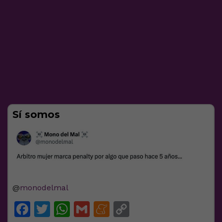
Sí somos
@
monodelmal
Facebook
Twitter
WhatsApp
Gmail
Meneame
Copy