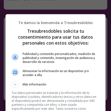
Así es amego
Te damos la bienvenida a Tresubresdobles
Tresubresdobles solicita tu
El del kebab después de darte el durum:
consentimiento para usar tus datos
pic.twitter.com/MIAtkWkt7e
personales con estos objetivos:
— Wall Street Wolverine (@wallstwolverine)
September 21, 2023
Publicidad y contenido personalizados, medición de
publicidad y contenido, investigación de audiencia y
Facebook
Twitter
WhatsApp
Gmail
Meneame
Copy
desarrollo de servicios
Link
Almacenar la información en un dispositivo y/o
acceder a ella
4 COMENTARIOS
KEBAB
Más información
RANDOM
22 SEPTIEMBRE, 2023
Tus datos personales se tratarán y la información de tu
dispositivo (cookies, identificadores únicos y otros datos en
el dispositivo) podrá ser almacenada y consultada por 643
partners y compartida con ellos, o bien usada
específicamente por este sitio. Tanto nosotros como