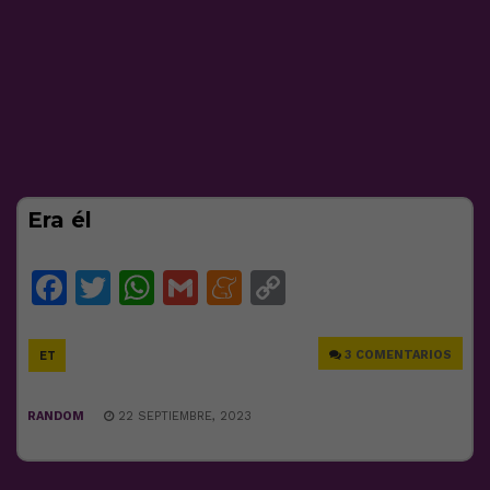
Era él
Facebook
Twitter
WhatsApp
Gmail
Meneame
Copy
Link
3 COMENTARIOS
ET
RANDOM
22 SEPTIEMBRE, 2023