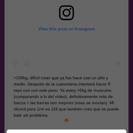
View this post on Instagram
+100kg, difícil creer que ya fue hace casi un año y
medio. Después de la cuarentena intentaré hacer 8
reps con con este peso. Ya estoy +5kg de musculos
(comparando a lo del vídeo), definitivamente más de
fuerza + las barras son mejores (esas se movían). Mi
récord para 1rm es 116 que también creo que se puede
batir sin problema.
A post shared by
BUFF ACADEMY – Vadym Cavalera
(@buff.academy) on