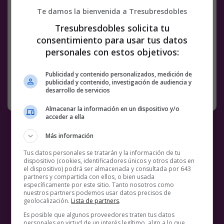
Te damos la bienvenida a Tresubresdobles
Facebook
Twitter
WhatsApp
Gmail
Meneame
Copy
Tresubresdobles solicita tu
consentimiento para usar tus datos
Link
personales con estos objetivos:
BS18
CHICOS
VADYM CAVALERA
VÍDEOS
Publicidad y contenido personalizados, medición de
publicidad y contenido, investigación de audiencia y
desarrollo de servicios
SIN CATEGORÍA
15 MAYO, 2020
26 COMENTARIOS
Almacenar la información en un dispositivo y/o
acceder a ella
Más información
Tus datos personales se tratarán y la información de tu
dispositivo (cookies, identificadores únicos y otros datos en
el dispositivo) podrá ser almacenada y consultada por 643
partners y compartida con ellos, o bien usada
específicamente por este sitio. Tanto nosotros como
nuestros partners podemos usar datos precisos de
geolocalización.
Lista de partners
.
Es posible que algunos proveedores traten tus datos
personales en virtud de un interés legítimo, algo a lo que