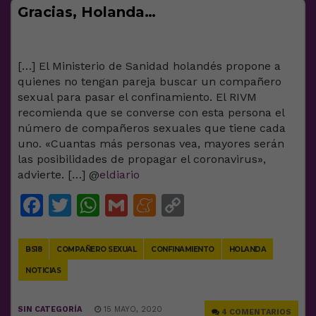
Gracias, Holanda…
[…] El Ministerio de Sanidad holandés propone a
quienes no tengan pareja buscar un compañero
sexual para pasar el confinamiento. El RIVM
recomienda que se converse con esta persona el
número de compañeros sexuales que tiene cada
uno. «Cuantas más personas vea, mayores serán
las posibilidades de propagar el coronavirus»,
advierte. […] @
eldiario
Facebook
Twitter
WhatsApp
Gmail
Meneame
Copy
Link
BS18
COMPAÑERO SEXUAL
CONFINAMIENTO
HOLANDA
NOTICIAS
SIN CATEGORÍA
15 MAYO, 2020
4 COMENTARIOS