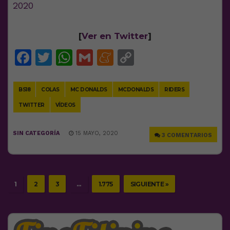
2020
[
Ver en Twitter
]
Facebook
Twitter
WhatsApp
Gmail
Meneame
Copy
Link
BS18
COLAS
MC DONALDS
MCDONALDS
RIDERS
TWITTER
VÍDEOS
SIN CATEGORÍA
15 MAYO, 2020
3 COMENTARIOS
1
2
3
…
1.775
SIGUIENTE »