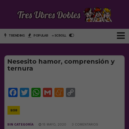
TRENDING
POPULAR
∞ SCROLL
Nesesito hamor, comprensión y
ternura
Facebook
Twitter
WhatsApp
Gmail
Meneame
Copy
Link
BS18
SIN CATEGORÍA
15 MAYO, 2020
3 COMENTARIOS