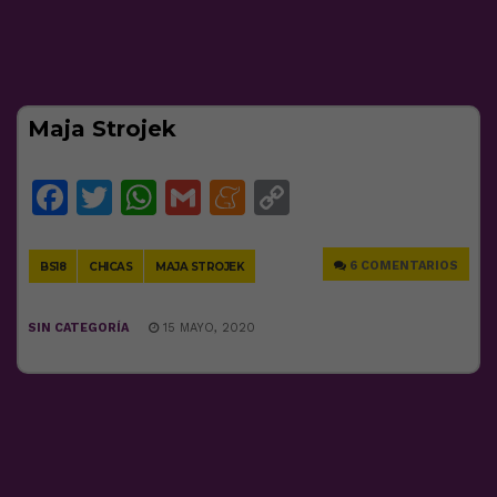
Maja Strojek
Facebook
Twitter
WhatsApp
Gmail
Meneame
Copy
Link
6 COMENTARIOS
BS18
CHICAS
MAJA STROJEK
SIN CATEGORÍA
15 MAYO, 2020