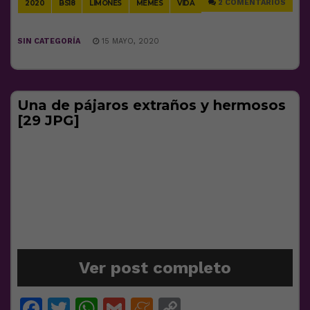
2 COMENTARIOS
2020
BS18
LIMONES
MEMES
VIDA
SIN CATEGORÍA
15 MAYO, 2020
Una de pájaros extraños y hermosos
[29 JPG]
Ver post completo
Facebook
Twitter
WhatsApp
Gmail
Meneame
Copy