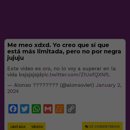
Me meo xdxd. Yo creo que sí que
está más limitada, pero no por negra
jujuju
Este vídeo es oro, no lo voy a superar en la
vida bsjsjsjsjd
pic.twitter.com/ZIUsfQXNfL
— Alonso ???????? (@alonsoviet)
January 2,
2024
Facebook
Twitter
WhatsApp
Gmail
Meneame
Copy
Link
30 COMENTARIOS
LIMITADA
VÍDEOS