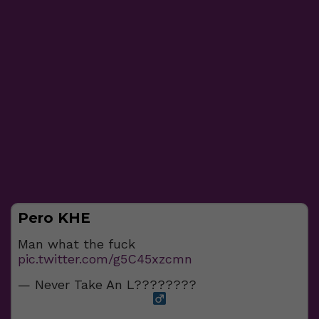
Pero KHE
Man what the fuck
pic.twitter.com/g5C45xzcmn
— Never Take An L????????‍