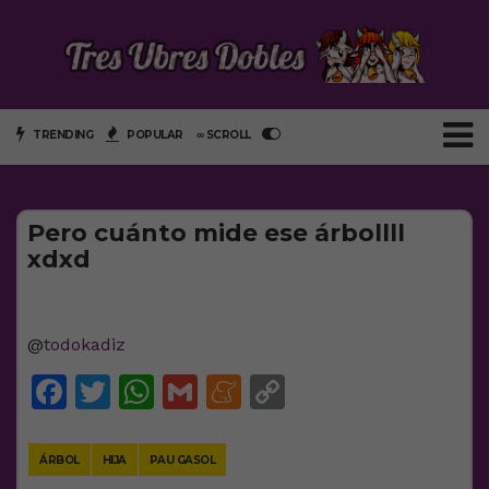
TRENDING
POPULAR
∞ SCROLL
Pero cuánto mide ese árbollll
xdxd
@
todokadiz
Facebook
Twitter
WhatsApp
Gmail
Meneame
Copy
Link
ÁRBOL
HIJA
PAU GASOL