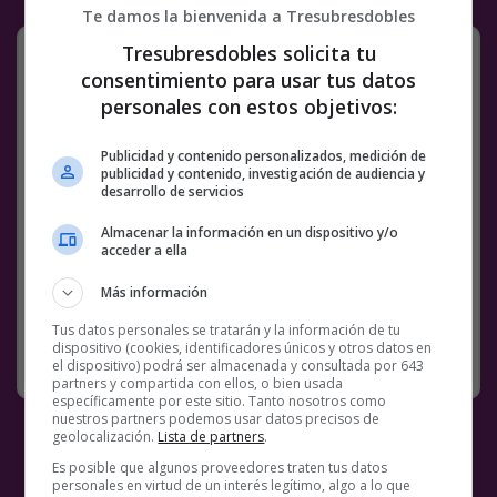
Te damos la bienvenida a Tresubresdobles
ODIO esa ropa
Tresubresdobles solicita tu
consentimiento para usar tus datos
Los encontrás en estafas piramidales,
personales con estos objetivos:
iglesias evangélicas o estafas piramidales
evangélicas
https://t.co/0zeSj3EaYN
Publicidad y contenido personalizados, medición de
— Pablo (@pabloeseerre)
January 2, 2024
publicidad y contenido, investigación de audiencia y
desarrollo de servicios
Facebook
Twitter
WhatsApp
Gmail
Meneame
Copy
Almacenar la información en un dispositivo y/o
Link
acceder a ella
Más información
13 COMENTARIOS
HOMBRES
ROPA
VÍDEOS
Tus datos personales se tratarán y la información de tu
dispositivo (cookies, identificadores únicos y otros datos en
RANDOM
3 ENERO, 2024
el dispositivo) podrá ser almacenada y consultada por 643
partners y compartida con ellos, o bien usada
específicamente por este sitio. Tanto nosotros como
nuestros partners podemos usar datos precisos de
geolocalización.
Lista de partners
.
Es posible que algunos proveedores traten tus datos
personales en virtud de un interés legítimo, algo a lo que