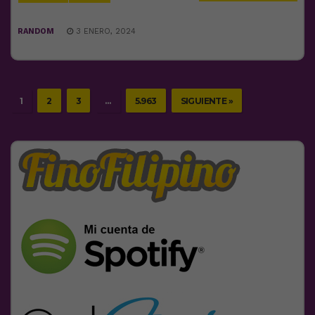
RANDOM
3 ENERO, 2024
1
2
3
…
5.963
SIGUIENTE »