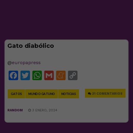
Gato diabólico
@
europapress
Facebook
Twitter
WhatsApp
Gmail
Meneame
Copy
Link
21 COMENTARIOS
GATOS
MUNDO GATUNO
NOTICIAS
RANDOM
3 ENERO, 2024