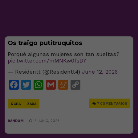
Os traigo putitruquitos
Porqué algunas mujeres son tan sueltas?
pic.twitter.com/mMNKw0fsB7
— Residentt (@Residentt4)
June 12, 2026
Facebook
Twitter
WhatsApp
Gmail
Meneame
Copy
Link
7 COMENTARIOS
ROPA
ZARA
RANDOM
13 JUNIO, 2026