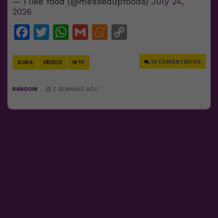
— i like food (@messedupfoods)
July 24,
2026
Facebook
Twitter
WhatsApp
Gmail
Meneame
Copy
Link
19 COMENTARIOS
ROPA
VÍDEOS
WTF
RANDOM
2 SEMANAS AGO