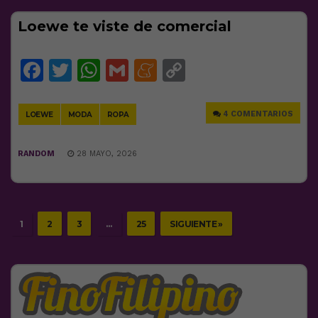
Loewe te viste de comercial
Facebook
Twitter
WhatsApp
Gmail
Meneame
Copy
Link
4 COMENTARIOS
LOEWE
MODA
ROPA
RANDOM
28 MAYO, 2026
1
2
3
…
25
SIGUIENTE »