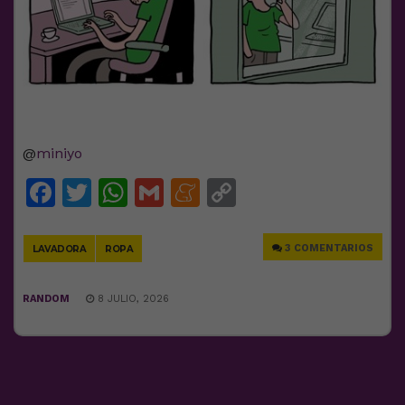
@
miniyo
Facebook
Twitter
WhatsApp
Gmail
Meneame
Copy
Link
3 COMENTARIOS
LAVADORA
ROPA
RANDOM
8 JULIO, 2026