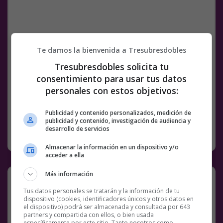
Te damos la bienvenida a Tresubresdobles
Tresubresdobles solicita tu
Facebook
Twitter
WhatsApp
Gmail
Meneame
Copy
consentimiento para usar tus datos
Link
personales con estos objetivos:
3 COMENTARIOS
ROPA
WTF
Publicidad y contenido personalizados, medición de
publicidad y contenido, investigación de audiencia y
desarrollo de servicios
RANDOM
13 JUNIO, 2026
Almacenar la información en un dispositivo y/o
acceder a ella
Más información
Tus datos personales se tratarán y la información de tu
dispositivo (cookies, identificadores únicos y otros datos en
el dispositivo) podrá ser almacenada y consultada por 643
partners y compartida con ellos, o bien usada
específicamente por este sitio. Tanto nosotros como