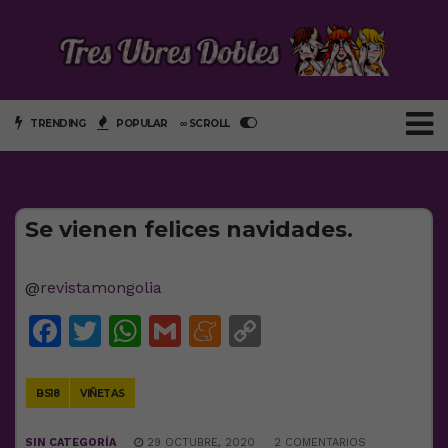
TRENDING
POPULAR
∞ SCROLL
Se vienen felices navidades.
@
revistamongolia
Facebook
Twitter
WhatsApp
Gmail
Meneame
Copy
Link
BS18
VIÑETAS
SIN CATEGORÍA
29 OCTUBRE, 2020
2 COMENTARIOS