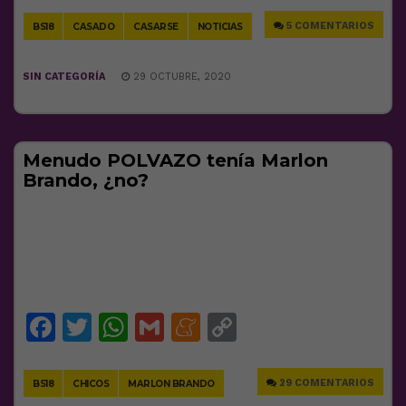
5 COMENTARIOS
BS18
CASADO
CASARSE
NOTICIAS
SIN CATEGORÍA
29 OCTUBRE, 2020
Menudo POLVAZO tenía Marlon
Brando, ¿no?
Facebook
Twitter
WhatsApp
Gmail
Meneame
Copy
Link
29 COMENTARIOS
BS18
CHICOS
MARLON BRANDO