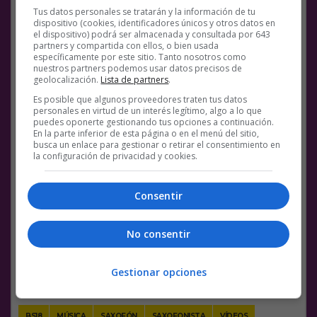
Tus datos personales se tratarán y la información de tu
dispositivo (cookies, identificadores únicos y otros datos en
el dispositivo) podrá ser almacenada y consultada por 643
partners y compartida con ellos, o bien usada
específicamente por este sitio. Tanto nosotros como
nuestros partners podemos usar datos precisos de
geolocalización.
Lista de partners
.
Es posible que algunos proveedores traten tus datos
personales en virtud de un interés legítimo, algo a lo que
puedes oponerte gestionando tus opciones a continuación.
En la parte inferior de esta página o en el menú del sitio,
busca un enlace para gestionar o retirar el consentimiento en
la configuración de privacidad y cookies.
Consentir
No consentir
Facebook
Twitter
WhatsApp
Gmail
Meneame
Copy
Gestionar opciones
Link
BS18
MÚSICA
SAXOFÓN
SAXOFONISTA
VÍDEOS