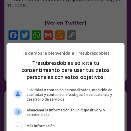
11, 2019
[
Ver en Twitter
]
Facebook
Twitter
WhatsApp
Gmail
Meneame
Copy
Link
Te damos la bienvenida a Tresubresdobles
BS18
CONFINAMIENTO
GLOBOS
TWITTER
VÍDEOS
WTF
Tresubresdobles solicita tu
consentimiento para usar tus datos
SIN CATEGORÍA
29 OCTUBRE, 2020
3 COMENTARIOS
personales con estos objetivos:
Publicidad y contenido personalizados, medición de
publicidad y contenido, investigación de audiencia y
El tío MÁS GUAY del mundo, bueno
desarrollo de servicios
el saxofonista también mola
Almacenar la información en un dispositivo y/o
acceder a ella
Más información