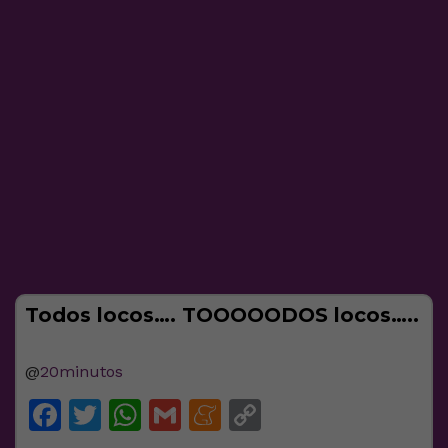
Todos locos…. TOOOOODOS locos…..
@
20minutos
Facebook
Twitter
WhatsApp
Gmail
Meneame
Copy
Link