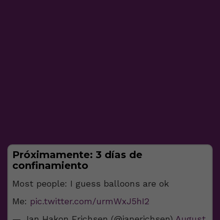
Próximamente: 3 días de
confinamiento
Most people: I guess balloons are ok
Me:
pic.twitter.com/urmWxJ5hI2
— Jan Hakon Erichsen (@janerichsen)
August