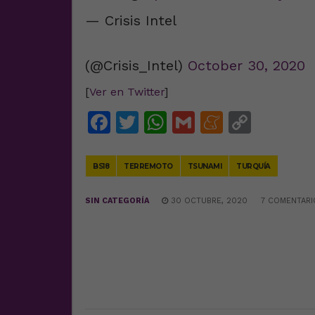
— Crisis Intel
(@Crisis_Intel)
October 30, 2020
[
Ver en Twitter
]
Facebook
Twitter
WhatsApp
Gmail
Meneam
Copy
Link
BS18
TERREMOTO
TSUNAMI
TURQUÍA
SIN CATEGORÍA
30 OCTUBRE, 2020
7 COMENTARI
DEJA UNA RESPUESTA