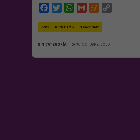
Facebook
Twitter
WhatsApp
Gmail
Meneam
Copy
Link
BS18
REGUETÓN
TRAGEDIAS
SIN CATEGORÍA
30 OCTUBRE, 2020