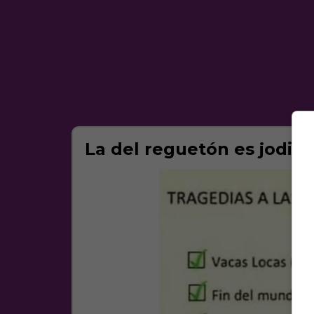
La del reguetón es jodid