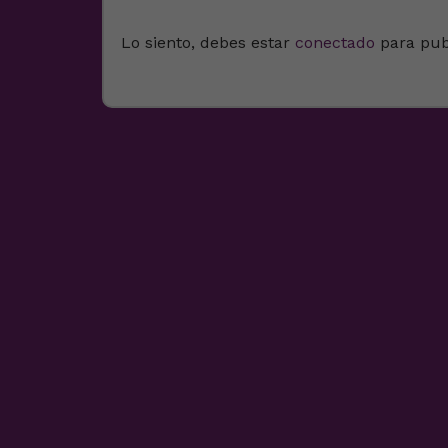
Lo siento, debes estar
conectado
para pub