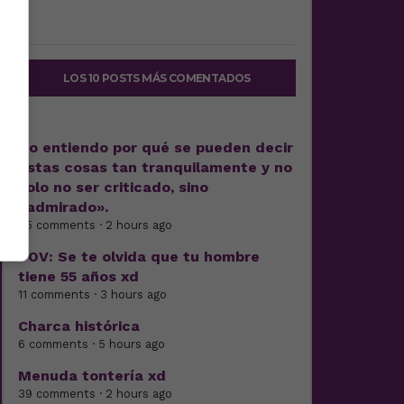
LOS 10 POSTS MÁS COMENTADOS
No entiendo por qué se pueden decir
estas cosas tan tranquilamente y no
solo no ser criticado, sino
«admirado».
25 comments · 2 hours ago
POV: Se te olvida que tu hombre
tiene 55 años xd
11 comments · 3 hours ago
Charca histórica
6 comments · 5 hours ago
Menuda tontería xd
39 comments · 2 hours ago