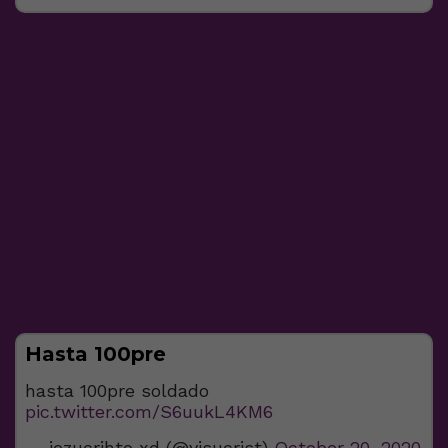
Hasta 100pre
hasta 100pre soldado
pic.twitter.com/S6uukL4KM6
— jezucrihto xd (@yisucrist)
October 20, 2020