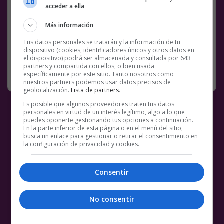
acceder a ella
Facebook
Twitter
WhatsApp
Gmail
Meneame
Copy
Link
Más información
Tus datos personales se tratarán y la información de tu
BS18
NOTICIAS
OMS
WE ARE FAMILY
WTF
dispositivo (cookies, identificadores únicos y otros datos en
el dispositivo) podrá ser almacenada y consultada por 643
partners y compartida con ellos, o bien usada
SIN CATEGORÍA
20 OCTUBRE, 2020
7 COMENTARIOS
específicamente por este sitio. Tanto nosotros como
nuestros partners podemos usar datos precisos de
geolocalización.
Lista de partners
.
Es posible que algunos proveedores traten tus datos
personales en virtud de un interés legítimo, algo a lo que
puedes oponerte gestionando tus opciones a continuación.
En la parte inferior de esta página o en el menú del sitio,
busca un enlace para gestionar o retirar el consentimiento en
la configuración de privacidad y cookies.
Consentir
No consentir