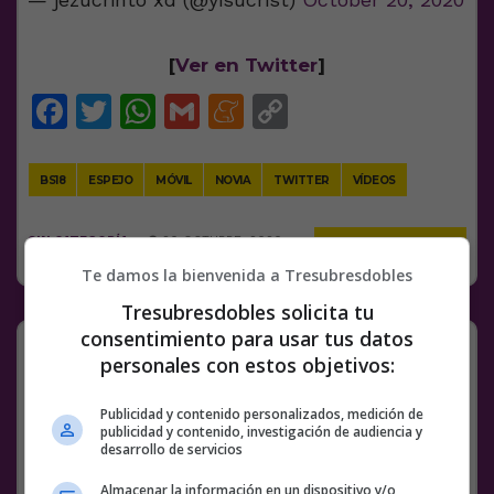
[
Ver en Twitter
]
Facebook
Twitter
WhatsApp
Gmail
Meneame
Copy
Link
BS18
ESPEJO
MÓVIL
NOVIA
TWITTER
VÍDEOS
SIN CATEGORÍA
20 OCTUBRE, 2020
10 COMENTARIOS
Te damos la bienvenida a Tresubresdobles
Tresubresdobles solicita tu
consentimiento para usar tus datos
Mira…
personales con estos objetivos:
Publicidad y contenido personalizados, medición de
publicidad y contenido, investigación de audiencia y
desarrollo de servicios
@
ACraich
| @
Aquel_Coche
Almacenar la información en un dispositivo y/o