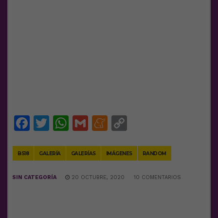
Facebook
Twitter
WhatsApp
Gmail
Meneame
Copy
Link
BS18
GALERÍA
GALERÍAS
IMÁGENES
RANDOM
SIN CATEGORÍA
20 OCTUBRE, 2020
10 COMENTARIOS