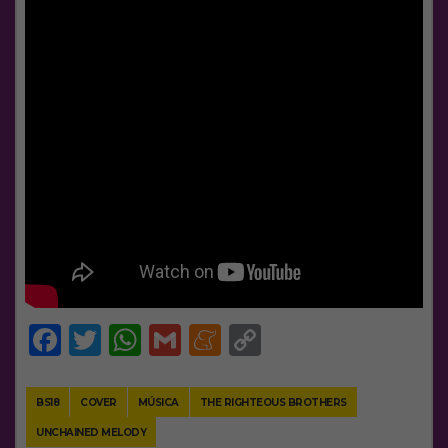
Facebook
Twitter
WhatsApp
Gmail
Meneame
Copy
Link
BS18
COVER
MÚSICA
THE RIGHTEOUS BROTHERS
UNCHAINED MELODY