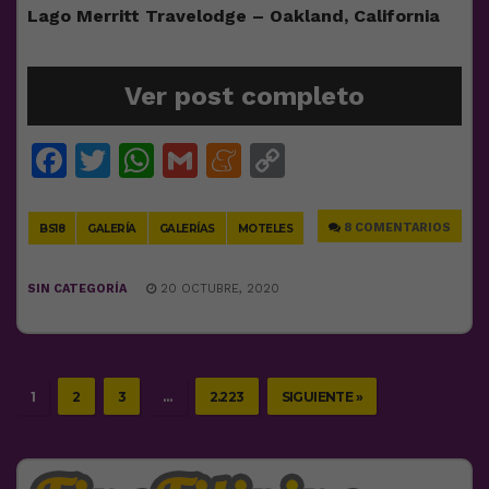
Lago Merritt Travelodge – Oakland, California
Ver post completo
Facebook
Twitter
WhatsApp
Gmail
Meneame
Copy
Link
8 COMENTARIOS
BS18
GALERÍA
GALERÍAS
MOTELES
SIN CATEGORÍA
20 OCTUBRE, 2020
1
2
3
…
2.223
SIGUIENTE »