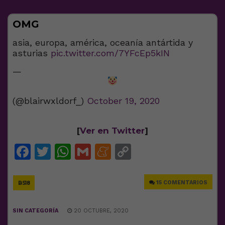
OMG
asia, europa, américa, oceanía antártida y
asturias
pic.twitter.com/7YFcEp5kIN
—
(@blairwxldorf_)
October 19, 2020
[
Ver en Twitter
]
Facebook
Twitter
WhatsApp
Gmail
Meneame
Copy
Link
15 COMENTARIOS
BS18
SIN CATEGORÍA
20 OCTUBRE, 2020