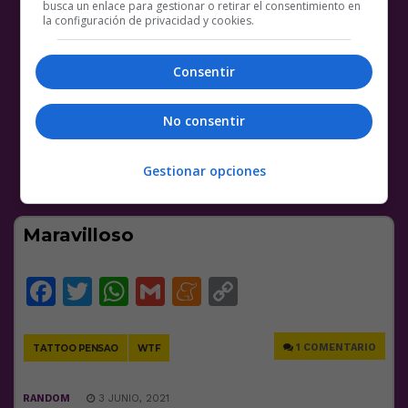
busca un enlace para gestionar o retirar el consentimiento en
la configuración de privacidad y cookies.
Consentir
No consentir
Gestionar opciones
Maravilloso
Facebook
Twitter
WhatsApp
Gmail
Meneame
Copy
Link
1 COMENTARIO
TATTOO PENSAO
WTF
RANDOM
3 JUNIO, 2021