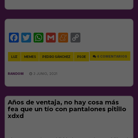
Facebook
Twitter
WhatsApp
Gmail
Meneame
Copy
Link
6 COMENTARIOS
LUZ
MEMES
PEDRO SÁNCHEZ
PSOE
RANDOM
3 JUNIO, 2021
Años de ventaja, no hay cosa más
fea que un tío con pantalones pitillo
xdxd