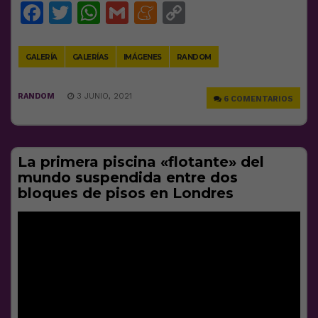
Facebook
Twitter
WhatsApp
Gmail
Meneame
Copy
Link
GALERÍA
GALERÍAS
IMÁGENES
RANDOM
RANDOM
3 JUNIO, 2021
6 COMENTARIOS
La primera piscina «flotante» del
mundo suspendida entre dos
bloques de pisos en Londres