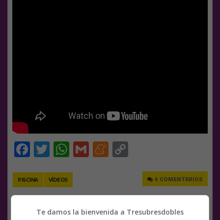
Facebook
Twitter
WhatsApp
Gmail
Meneame
Copy
Link
4 COMENTARIOS
PISCINA
VÍDEOS
RANDOM
3 JUNIO, 2021
Te damos la bienvenida a Tresubresdobles