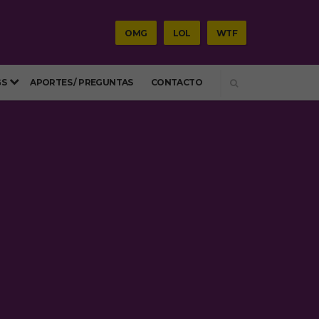
OMG
LOL
WTF
SEARCH
GS
APORTES / PREGUNTAS
CONTACTO