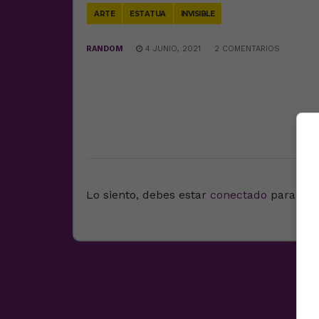
ARTE
ESTATUA
INVISIBLE
RANDOM
4 JUNIO, 2021
2 COMENTARIOS
DEJA UNA RESPUESTA
Lo siento, debes estar
conectado
para pub