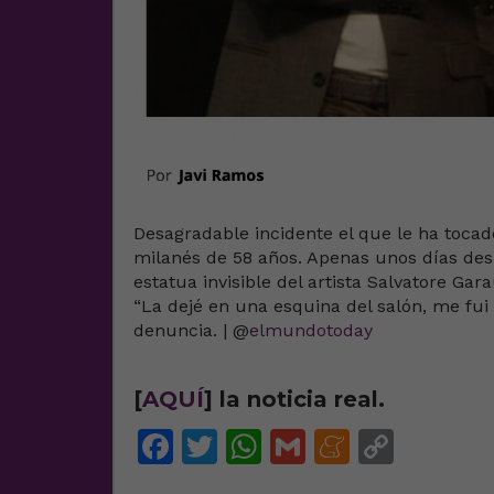
Desagradable incidente el que le ha tocad
milanés de 58 años. Apenas unos días de
estatua invisible del artista Salvatore Ga
“La dejé en una esquina del salón, me fui
denuncia. | @
elmundotoday
[
AQUÍ
] la noticia real.
Facebook
Twitter
WhatsApp
Gmail
Meneam
Copy
Link