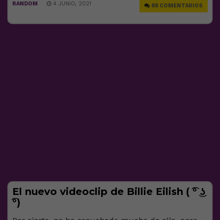
RANDOM
4 JUNIO, 2021
88 COMENTARIOS
El nuevo videoclip de Billie Eilish ( ͡° ͜ʖ
͡°)