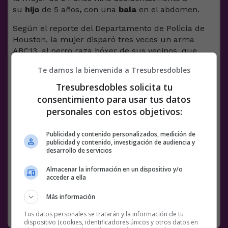
su
hijo
de 5 años
,
con una
bala
en el abdomen.
Según el reporte del Departamento de Policía de
Houston, la mujer disparó tres veces un arma
ABC13, al perro raza bóxer de sus vecinos, que
había escapado mientras la familia realizaba un
Te damos la bienvenida a Tresubresdobles
paseo.
Tresubresdobles solicita tu
Tras el incidente, el menor fue trasladado a un
consentimiento para usar tus datos
centro de asistencia médica, mientras que ella fue
personales con estos objetivos:
arrestada por conducta mortal y por disparar un
arma de fuego en vía pública.
Publicidad y contenido personalizados, medición de
Facebook
Twitter
WhatsApp
Gmail
Meneame
Copy
publicidad y contenido, investigación de audiencia y
desarrollo de servicios
Link
Almacenar la información en un dispositivo y/o
acceder a ella
HIJO
NOTICIAS
PERRO
PERROS
VÍDEOS
Más información
RANDOM
4 JUNIO, 2021
11 COMENTARIOS
Tus datos personales se tratarán y la información de tu
dispositivo (cookies, identificadores únicos y otros datos en