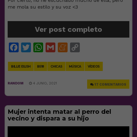
Por cierto, no he escuchado mucho de ella, pero
me mola su estilo y su voz <3
Ver post completo
Facebook
Twitter
WhatsApp
Gmail
Meneame
Copy
Link
BILLIE EILISH
BS18
CHICAS
MÚSICA
VÍDEOS
RANDOM
4 JUNIO, 2021
17 COMENTARIOS
Mujer intenta matar al perro del
vecino y dispara a su hijo