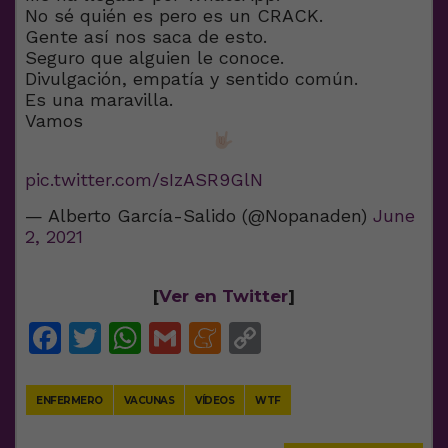
No sé quién es pero es un CRACK.
Gente así nos saca de esto.
Seguro que alguien le conoce.
Divulgación, empatía y sentido común.
Es una maravilla.
Vamos
pic.twitter.com/sIzASR9GlN
— Alberto García-Salido (@Nopanaden)
June
2, 2021
[
Ver en Twitter
]
Facebook
Twitter
WhatsApp
Gmail
Meneame
Copy
Link
ENFERMERO
VACUNAS
VÍDEOS
WTF