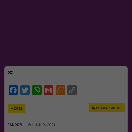
:c
Facebook
Twitter
WhatsApp
Gmail
Meneame
Copy
Link
COMENTARIOS
MEMES
RANDOM
4 JUNIO, 2021