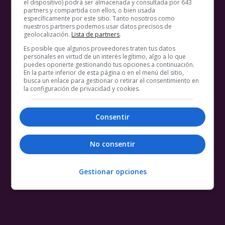
el dispositivo) podrá ser almacenada y consultada por 643
partners y compartida con ellos, o bien usada
específicamente por este sitio. Tanto nosotros como
nuestros partners podemos usar datos precisos de
geolocalización.
Lista de partners
.
Es posible que algunos proveedores traten tus datos
personales en virtud de un interés legítimo, algo a lo que
puedes oponerte gestionando tus opciones a continuación.
En la parte inferior de esta página o en el menú del sitio,
busca un enlace para gestionar o retirar el consentimiento en
la configuración de privacidad y cookies.
Consentir
No consentir
Gestionar opciones