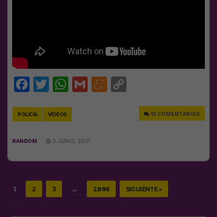
Facebook
Twitter
WhatsApp
Gmail
Meneame
Copy
Link
15 COMENTARIOS
POLICÍA
VÍDEOS
RANDOM
3 JUNIO, 2021
1
2
3
…
2.886
SIGUIENTE »