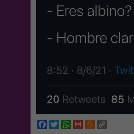
Facebook
Twitter
WhatsApp
Gmail
Meneam
Copy
Link