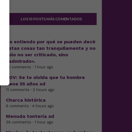
LOS 10 POSTS MÁS COMENTADOS
No entiendo por qué se pueden decir
estas cosas tan tranquilamente y no
solo no ser criticado, sino
«admirado».
25 comments · 1 hour ago
POV: Se te olvida que tu hombre
tiene 55 años xd
11 comments · 2 hours ago
Charca histórica
6 comments · 4 hours ago
Menuda tontería xd
39 comments · 1 hour ago