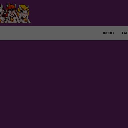
INICIO
TA