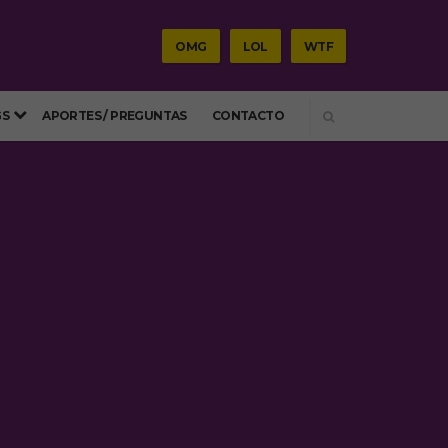
OMG
LOL
WTF
SEARCH
GS
APORTES / PREGUNTAS
CONTACTO