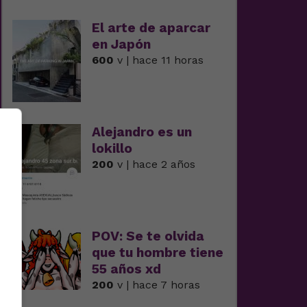
El arte de aparcar
en Japón
600
v | hace 11 horas
Alejandro es un
lokillo
200
v | hace 2 años
POV: Se te olvida
que tu hombre tiene
55 años xd
200
v | hace 7 horas