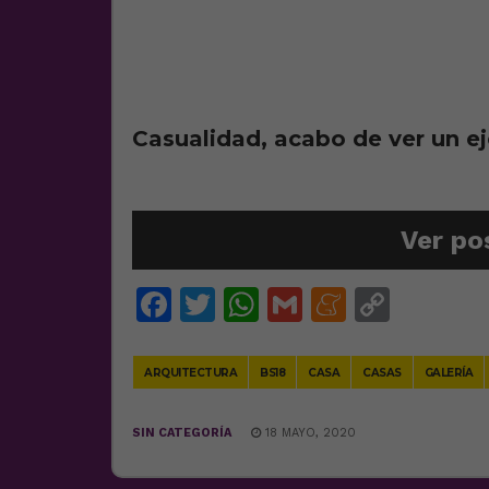
Casualidad, acabo de ver un 
Ver po
Facebook
Twitter
WhatsApp
Gmail
Meneam
Copy
Link
ARQUITECTURA
BS18
CASA
CASAS
GALERÍA
SIN CATEGORÍA
18 MAYO, 2020