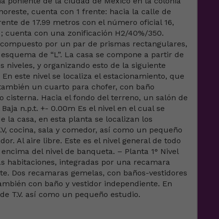
na poniente de la ciudad de México en la colonia
oreste, cuenta con 1 frente: hacia la calle de
rente de 17.99 metros con el número oficial 16,
; cuenta con una zonificación H2/40%/350.
tá compuesto por un par de prismas rectangulares,
esquema de “L”. La casa se compone a partir de
 niveles, y organizando esto de la siguiente
n este nivel se localiza el estacionamiento, que
también un cuarto para chofer, con baño
cisterna. Hacia el fondo del terreno, un salón de
aja n.p.t. +- 0.00m Es el nivel en el cual se
e la casa, en esta planta se localizan los
 T.V, cocina, sala y comedor, así como un pequeño
. Al aire libre. Este es el nivel general de todo
 encima del nivel de banqueta. – Planta 1° Nivel
 las habitaciones, integradas por una recamara
ente. Dos recamaras gemelas, con baños-vestidores
también con baño y vestidor independiente. En
 de T.V. así como un pequeño estudio.