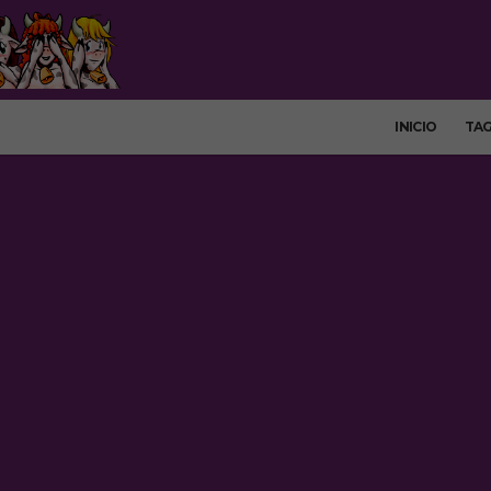
INICIO
TA