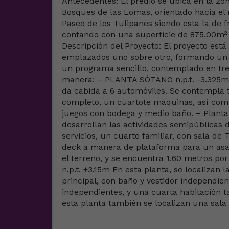
Antecedentes: El predio se ubica en la zo
Bosques de las Lomas, orientado hacia el n
Paseo de los Tulipanes siendo esta la de f
contando con una superficie de 875.00m² 
Descripción del Proyecto: El proyecto es
emplazados uno sobre otro, formando un 
un programa sencillo, contemplado en tres
manera: – PLANTA SÓTANO n.p.t. -3.325m E
da cabida a 6 automóviles. Se contempla 
completo, un cuartote máquinas, así como 
juegos con bodega y medio baño. – Planta B
desarrollan las actividades semipúblicas d
servicios, un cuarto familiar, con sala de
deck a manera de plataforma para un asador
el terreno, y se encuentra 1.60 metros por
n.p.t. +3.15m En esta planta, se localizan
principal, con baño y vestidor independi
independientes, y una cuarta habitación 
esta planta también se localizan una sala