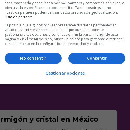
ser almacenada y consultada por 643 partners y compartida con ellos, o
bien usada específicamente por este sitio. Tanto nosotros como
nuestros partners podemos usar datos precisos de geolocalización.
Lista de partners
.
Es posible que algunos proveedores traten tus datos personales en
virtud de un interés legítimo, algo a lo que puedes oponerte
gestionando tus opciones a continuación. En la parte inferior de esta
página o en el menú del sitio, busca un enlace para gestionar o retirar el
consentimiento en la configuración de privacidad y cookies.
No consentir
Consentir
Gestionar opciones
rmigón y cristal en México