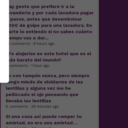
Hay gente que prefiere ir a la
lavandería y por cada lavadora pagar
7 pavos, antes que desembolsar
500€ de golpe para una lavadora. En
parte lo entiendo si no sabes cuánto
tiempo vas a dur...
30 comments · 8 hours ago
¿Te alojarías en este hotel que es el
más barato del mundo?
4 comments · 1 hour ago
Yo con tampón nunca, pero siempre
tengo miedo de olvidarme de las
lentillas y alguna vez me he
pellizcado el ojo pensando que
llevaba las lentillas
6 comments · 29 minutes ago
Si una cosa así puede romper tu
amistad, no era una amistad…