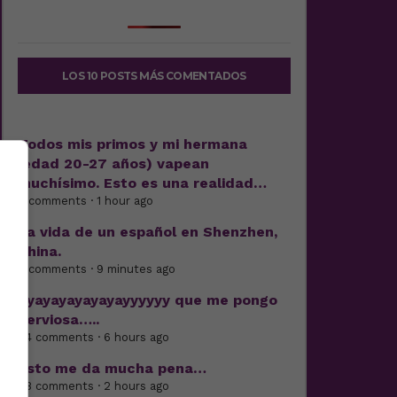
LOS 10 POSTS MÁS COMENTADOS
Todos mis primos y mi hermana
(edad 20-27 años) vapean
muchísimo. Esto es una realidad…
7 comments · 1 hour ago
La vida de un español en Shenzhen,
China.
7 comments · 9 minutes ago
Ayayayayayayayyyyyy que me pongo
nerviosa…..
44 comments · 6 hours ago
Esto me da mucha pena…
38 comments · 2 hours ago