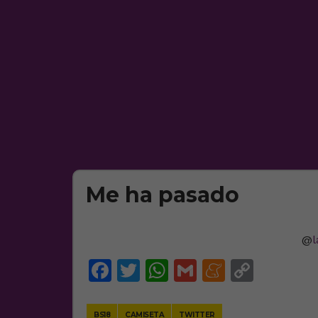
Me ha pasado
@
Facebook
Twitter
WhatsApp
Gmail
Meneam
Copy
Link
BS18
CAMISETA
TWITTER