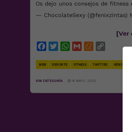
Os dejo unos consejos de fitness
— ChocolateSexy (@fenixzintas)
[
Ver 
Facebook
Twitter
WhatsApp
Gmail
Meneam
Copy
Link
BS18
DEPORTE
FITNESS
TWITTER
VÍDEOS
SIN CATEGORÍA
18 MAYO, 2020