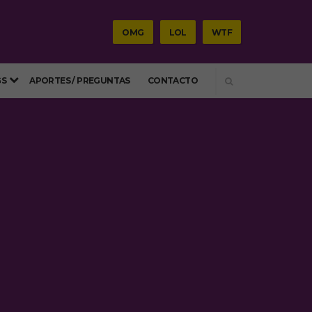
OMG
LOL
WTF
SEARCH
GS
APORTES / PREGUNTAS
CONTACTO