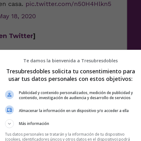
 en casa.
pic.twitter.com/n50H4Hlkn5
May 18, 2020
en Twitter
]
e
Te damos la bienvenida a Tresubresdobles
2 COMENTARIOS
Tresubresdobles solicita tu consentimiento para
usar tus datos personales con estos objetivos:
Publicidad y contenido personalizados, medición de publicidad y
contenido, investigación de audiencia y desarrollo de servicios
Almacenar la información en un dispositivo y/o acceder a ella
Más información
Tus datos personales se tratarán y la información de tu dispositivo
(cookies, identificadores únicos y otros datos en el dispositivo) podrá