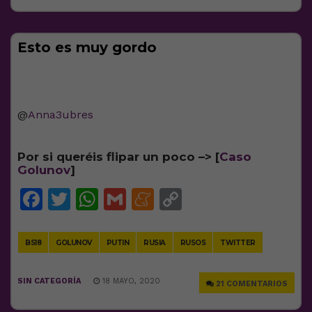
Esto es muy gordo
@
Anna3ubres
Por si queréis flipar un poco –> [
Caso
Golunov
]
Facebook
Twitter
WhatsApp
Gmail
Meneame
Copy
Link
BS18
GOLUNOV
PUTIN
RUSIA
RUSOS
TWITTER
SIN CATEGORÍA
18 MAYO, 2020
21 COMENTARIOS