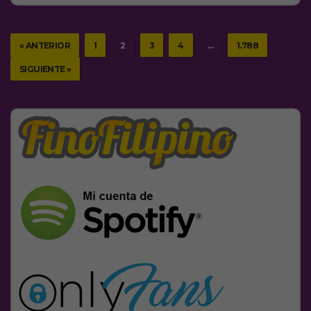
« ANTERIOR
1
2
3
4
…
1.788
SIGUIENTE »