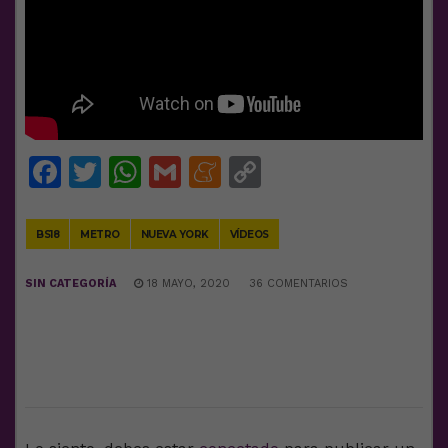
Facebook
Twitter
WhatsApp
Gmail
Meneame
Copy
Link
BS18
METRO
NUEVA YORK
VÍDEOS
SIN CATEGORÍA
18 MAYO, 2020
36 COMENTARIOS
DEJA UNA RESPUESTA