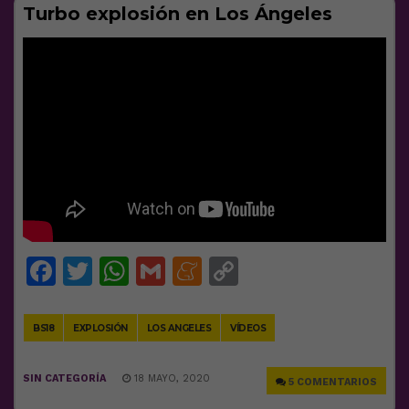
Turbo explosión en Los Ángeles
Facebook
Twitter
WhatsApp
Gmail
Meneame
Copy
Link
BS18
EXPLOSIÓN
LOS ANGELES
VÍDEOS
SIN CATEGORÍA
18 MAYO, 2020
5 COMENTARIOS