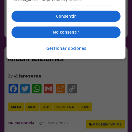
Link
ANUNCIOS
BS18
EDIFICIO
LED
PANTALLA
VÍDEOS
Consentir
SIN CATEGORÍA
18 MAYO, 2020
2 COMENTARIOS
No consentir
Gestionar opciones
Impresionante escultura de arena de
Andoni Bastorrika
By @
lareserva
Facebook
Twitter
WhatsApp
Gmail
Meneame
Copy
Link
ARENA
ARTE
BS18
ESCULTURA
TORO
SIN CATEGORÍA
18 MAYO, 2020
8 COMENTARIOS