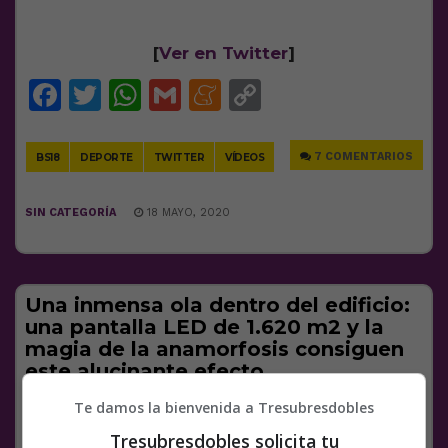
[
Ver en Twitter
]
Facebook
Twitter
WhatsApp
Gmail
Meneame
Copy
Link
7 COMENTARIOS
BS18
DEPORTE
TWITTER
VÍDEOS
SIN CATEGORÍA
18 MAYO, 2020
Una inmensa ola dentro del edificio:
una pantalla LED de 1.620 m2 y la
magia de la anamorfosis consiguen
este alucinante efecto
[…] Desde marzo de 2018 el edificio COEX en el
Te damos la bienvenida a Tresubresdobles
distrito Gangnam-gu de Seul alberga la pantalla de
Tresubresdobles solicita tu