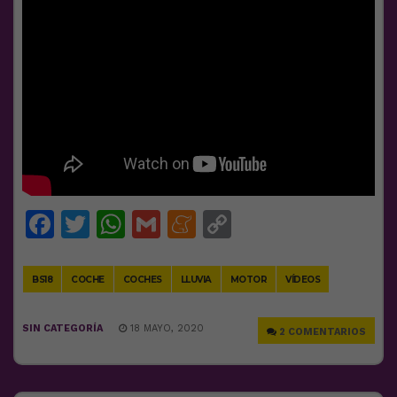
Facebook
Twitter
WhatsApp
Gmail
Meneame
Copy
Link
BS18
COCHE
COCHES
LLUVIA
MOTOR
VÍDEOS
SIN CATEGORÍA
18 MAYO, 2020
2 COMENTARIOS