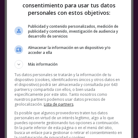
señalización más grande de Corea del Sur. Una
consentimiento para usar tus datos
mastodóntica pantalla LED de 81 metros de ancho
personales con estos objetivos:
y 20 metros de altura que envuelve todo el edificio.
¿Resultado? Anuncios con alucinantes efectos
Publicidad y contenido personalizados, medición de
ópticos como esta
ola que parece transformar
publicidad y contenido, investigación de audiencia y
todo el edificio en un inmenso acuario
. […]
desarrollo de servicios
@
xataka
Almacenar la información en un dispositivo y/o
acceder a ella
Más información
Tus datos personales se tratarán y la información de tu
dispositivo (cookies, identificadores únicos y otros datos en
el dispositivo) podrá ser almacenada y consultada por 643
partners y compartida con ellos, o bien usada
específicamente por este sitio. Tanto nosotros como
nuestros partners podemos usar datos precisos de
geolocalización.
Lista de partners
.
Es posible que algunos proveedores traten tus datos
personales en virtud de un interés legítimo, algo a lo que
puedes oponerte gestionando tus opciones a continuación.
Facebook
Twitter
WhatsApp
Gmail
Meneame
Copy
En la parte inferior de esta página o en el menú del sitio,
busca un enlace para gestionar o retirar el consentimiento en
la configuración de privacidad y cookies.