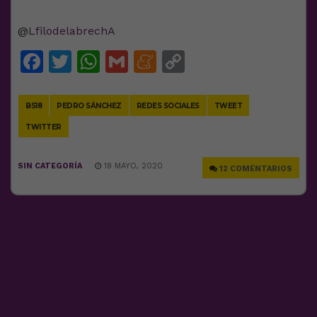
@
LfilodelabrechA
Facebook
Twitter
WhatsApp
Gmail
Meneame
Copy
Link
BS18
PEDRO SÁNCHEZ
REDES SOCIALES
TWEET
TWITTER
SIN CATEGORÍA
18 MAYO, 2020
12 COMENTARIOS