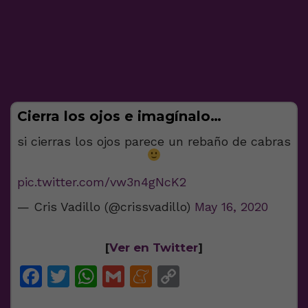
Cierra los ojos e imagínalo…
si cierras los ojos parece un rebaño de cabras
pic.twitter.com/vw3n4gNcK2
— Cris Vadillo (@crissvadillo)
May 16, 2020
[
Ver en Twitter
]
Facebook
Twitter
WhatsApp
Gmail
Meneame
Copy
Link