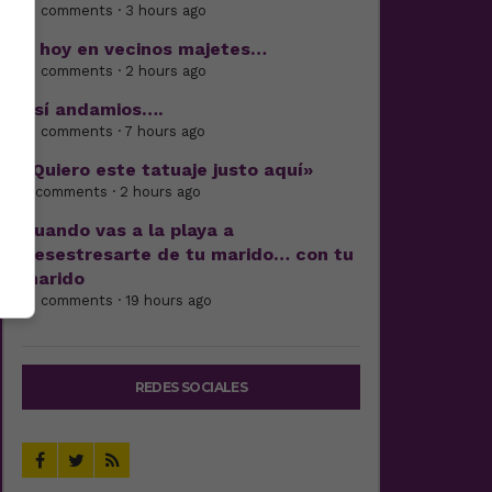
17 comments · 3 hours ago
Y hoy en vecinos majetes…
15 comments · 2 hours ago
Así andamios….
16 comments · 7 hours ago
«Quiero este tatuaje justo aquí»
4 comments · 2 hours ago
Cuando vas a la playa a
desestresarte de tu marido… con tu
marido
15 comments · 19 hours ago
REDES SOCIALES