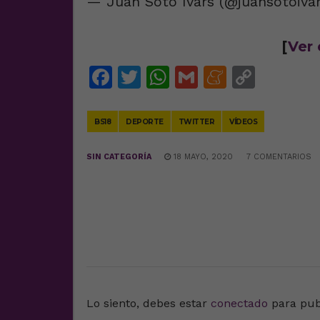
— Juan Soto Ivars (@juansotoiva
[
Ver 
Facebook
Twitter
WhatsApp
Gmail
Meneam
Copy
Link
BS18
DEPORTE
TWITTER
VÍDEOS
SIN CATEGORÍA
18 MAYO, 2020
7 COMENTARIOS
DEJA UNA RESPUESTA
Lo siento, debes estar
conectado
para pub