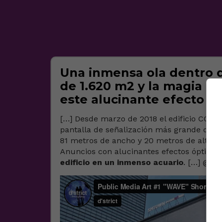
Una inmensa ola dentro de
de 1.620 m2 y la magia d
este alucinante efecto
[…] Desde marzo de 2018 el edificio COEX 
pantalla de señalización más grande de C
81 metros de ancho y 20 metros de altura 
Anuncios con alucinantes efectos óptico
edificio en un inmenso acuario
. […] @
xa