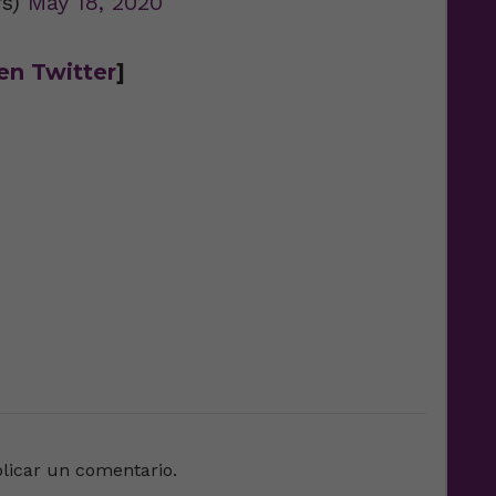
rs)
May 18, 2020
en Twitter
]
e
licar un comentario.