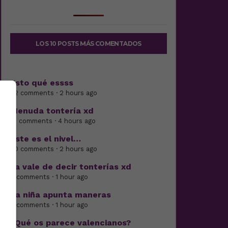
LOS 10 POSTS MÁS COMENTADOS
Esto qué essss
22 comments · 2 hours ago
Menuda tontería xd
10 comments · 4 hours ago
Este es el nivel…
20 comments · 2 hours ago
Ya vale de decir tonterías xd
6 comments · 1 hour ago
La niña apunta maneras
5 comments · 1 hour ago
¿Qué os parece valencianos?