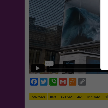
Facebook
Twitter
WhatsApp
Gmail
Meneam
Copy
Link
ANUNCIOS
BS18
EDIFICIO
LED
PANTALLA
V