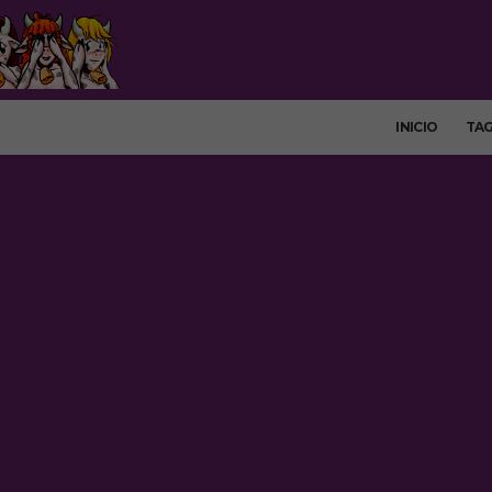
INICIO
TA