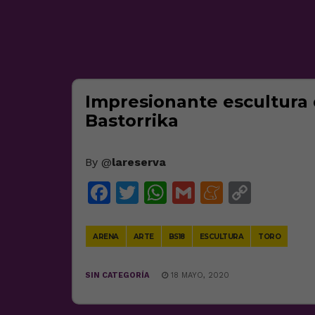
Impresionante escultura
Bastorrika
By @
lareserva
Facebook
Twitter
WhatsApp
Gmail
Meneam
Copy
Link
ARENA
ARTE
BS18
ESCULTURA
TORO
SIN CATEGORÍA
18 MAYO, 2020