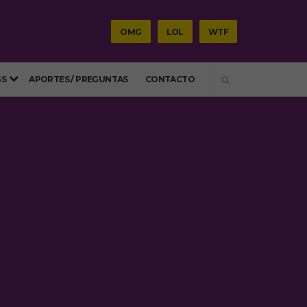
OMG
LOL
WTF
SEARCH
GS
APORTES / PREGUNTAS
CONTACTO