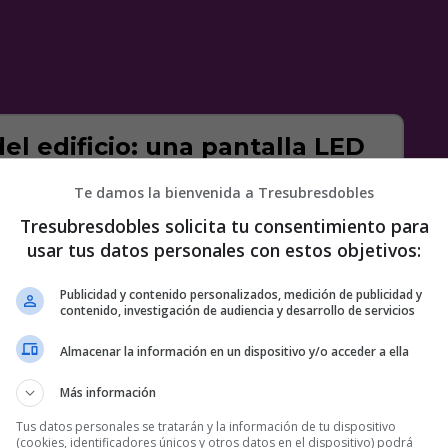
l edificio: una pantalla LED
e la anamorfosis consiguen
Te damos la bienvenida a Tresubresdobles
Tresubresdobles solicita tu consentimiento para
en el distrito Gangnam-gu de Seul alberga la
usar tus datos personales con estos objetivos:
orea del Sur. Una mastodóntica pantalla LED de
que envuelve todo el edificio. ¿Resultado?
Publicidad y contenido personalizados, medición de publicidad y
s como esta
ola que parece transformar todo el
contenido, investigación de audiencia y desarrollo de servicios
taka
Almacenar la información en un dispositivo y/o acceder a ella
Más información
Tus datos personales se tratarán y la información de tu dispositivo
(cookies, identificadores únicos y otros datos en el dispositivo) podrá