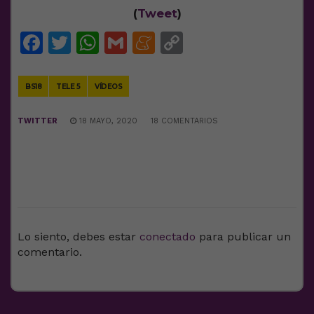
(
Tweet
)
Facebook
Twitter
WhatsApp
Gmail
Meneame
Copy
Link
BS18
TELE 5
VÍDEOS
TWITTER
18 MAYO, 2020
18 COMENTARIOS
DEJA UNA RESPUESTA
Lo siento, debes estar
conectado
para publicar un
comentario.