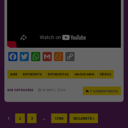
Facebook
Twitter
WhatsApp
Gmail
Meneame
Copy
Link
BS18
ENTREVISTA
ENTREVISTAS
MACHO MAN
VÍDEOS
SIN CATEGORÍA
18 MAYO, 2020
7 COMENTARIOS
1
2
3
…
1.786
SIGUIENTE »