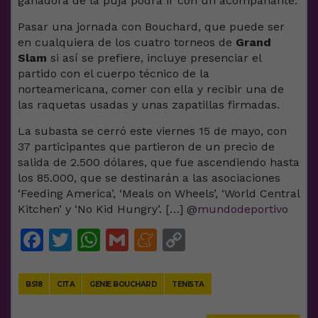
ganadora de la puja podrá ir con un acompañante.
Pasar una jornada con Bouchard, que puede ser
en cualquiera de los cuatro torneos de
Grand
Slam
si así se prefiere, incluye presenciar el
partido con el cuerpo técnico de la
norteamericana, comer con ella y recibir una de
las raquetas usadas y unas zapatillas firmadas.
La subasta se cerró este viernes 15 de mayo, con
37 participantes que partieron de un precio de
salida de 2.500 dólares, que fue ascendiendo hasta
los 85.000, que se destinarán a las asociaciones
‘Feeding America’, ‘Meals on Wheels’, ‘World Central
Kitchen’ y ‘No Kid Hungry’. […] @
mundodeportivo
Facebook
Twitter
WhatsApp
Gmail
Meneame
Copy
Link
BS18
CITA
GENIE BOUCHARD
TENISTA