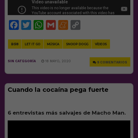
Facebook
Twitter
WhatsApp
Gmail
Meneame
Copy
Link
BS18
LET IT GO
MÚSICA
SNOOP DOGG
VÍDEOS
SIN CATEGORÍA
18 MAYO, 2020
9 COMENTARIOS
Cuando la cocaína pega fuerte
6 entrevistas más salvajes de Macho Man.