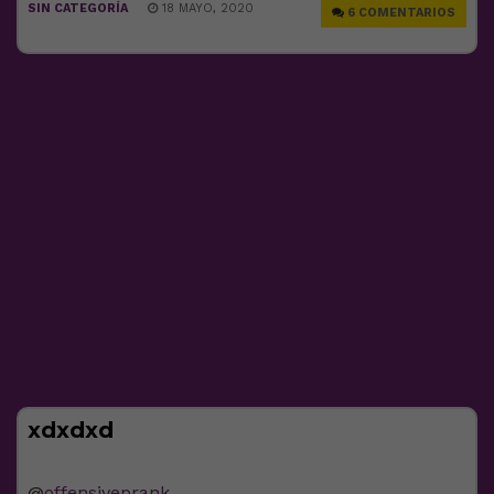
SIN CATEGORÍA
18 MAYO, 2020
6 COMENTARIOS
xdxdxd
@
offensiveprank