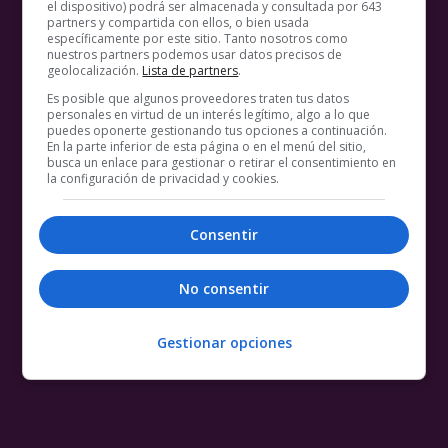
el dispositivo) podrá ser almacenada y consultada por 643
partners y compartida con ellos, o bien usada
específicamente por este sitio. Tanto nosotros como
nuestros partners podemos usar datos precisos de
geolocalización.
Lista de partners
.
Es posible que algunos proveedores traten tus datos
personales en virtud de un interés legítimo, algo a lo que
puedes oponerte gestionando tus opciones a continuación.
En la parte inferior de esta página o en el menú del sitio,
busca un enlace para gestionar o retirar el consentimiento en
la configuración de privacidad y cookies.
Consentir
No consentir
Gestionar opciones