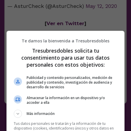
— AsturCheck (@AsturCheck)
May 12, 2020
[
Ver en Twitter
]
Te damos la bienvenida a Tresubresdobles
@
antena3
Tresubresdobles solicita tu
Facebook
Twitter
WhatsApp
Gmail
Meneame
Copy
consentimiento para usar tus datos
personales con estos objetivos:
Link
9 COMENTARIOS
BS18
JORDI ENP
NOTICIAS
PÉSAME
Publicidad y contenido personalizados, medición de
publicidad y contenido, investigación de audiencia y
desarrollo de servicios
SIN CATEGORÍA
18 MAYO, 2020
Almacenar la información en un dispositivo y/o
acceder a ella
Más información
Tus datos personales se tratarán y la información de tu
dispositivo (cookies, identificadores únicos y otros datos en