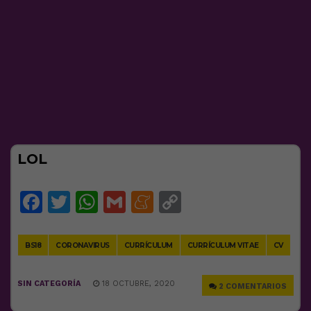
LOL
Facebook
Twitter
WhatsApp
Gmail
Meneame
Copy
Link
BS18
CORONAVIRUS
CURRÍCULUM
CURRÍCULUM VITAE
CV
SIN CATEGORÍA
18 OCTUBRE, 2020
2 COMENTARIOS