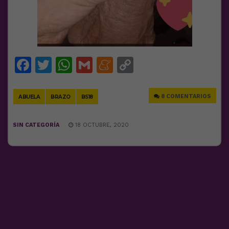
Facebook
Twitter
WhatsApp
Gmail
Meneame
Copy
Link
8 COMENTARIOS
ABUELA
BRAZO
BS18
SIN CATEGORÍA
18 OCTUBRE, 2020