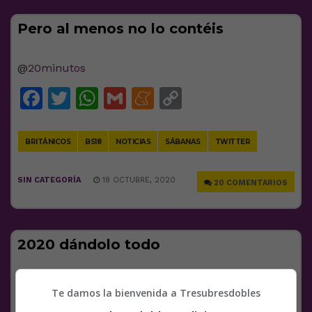
Pero al menos no lo contéis
@
20minutos
Facebook
Twitter
WhatsApp
Gmail
Meneame
Copy
Link
BRITÁNICOS
BS18
NOTICIAS
SÁBANAS
TWITTER
SIN CATEGORÍA
18 OCTUBRE, 2020
20 COMENTARIOS
2020 dándolo todo
Facebook
Twitter
WhatsApp
Gmail
Meneame
Copy
Te damos la bienvenida a Tresubresdobles
Link