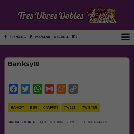
TRENDING
POPULAR
∞ SCROLL
Banksy!!!
Facebook
Twitter
WhatsApp
Gmail
Meneame
Copy
Link
BANKSY
BS18
GRAFFITI
TWEET
TWITTER
SIN CATEGORÍA
18 OCTUBRE, 2020
7 COMENTARIOS