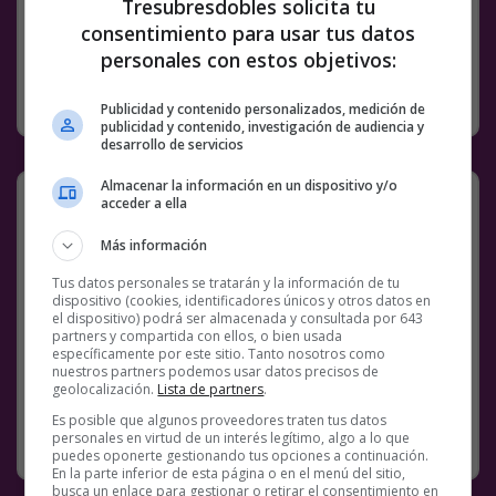
Tresubresdobles solicita tu
consentimiento para usar tus datos
10 COMENTARIOS
BS18
CORONAVIRUS
NOTICIAS
personales con estos objetivos:
SIN CATEGORÍA
18 OCTUBRE, 2020
Publicidad y contenido personalizados, medición de
publicidad y contenido, investigación de audiencia y
desarrollo de servicios
Almacenar la información en un dispositivo y/o
Dos tweets que se leen mejor juntos
acceder a ella
Más información
@
pablofluiters
Tus datos personales se tratarán y la información de tu
Facebook
Twitter
WhatsApp
Gmail
Meneame
Copy
dispositivo (cookies, identificadores únicos y otros datos en
el dispositivo) podrá ser almacenada y consultada por 643
Link
partners y compartida con ellos, o bien usada
específicamente por este sitio. Tanto nosotros como
nuestros partners podemos usar datos precisos de
9 COMENTARIOS
BS18
TWITTER
VOX
geolocalización.
Lista de partners
.
Es posible que algunos proveedores traten tus datos
SIN CATEGORÍA
18 OCTUBRE, 2020
personales en virtud de un interés legítimo, algo a lo que
puedes oponerte gestionando tus opciones a continuación.
En la parte inferior de esta página o en el menú del sitio,
busca un enlace para gestionar o retirar el consentimiento en