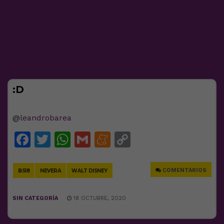
:D
@
leandrobarea
Facebook
Twitter
WhatsApp
Gmail
Meneame
Copy
Link
COMENTARIOS
BS18
NEVERA
WALT DISNEY
SIN CATEGORÍA
18 OCTUBRE, 2020