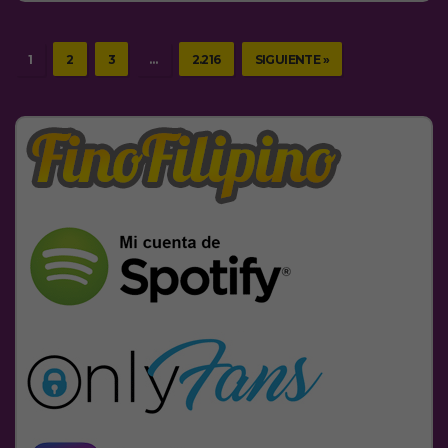
1
2
3
…
2.216
SIGUIENTE »