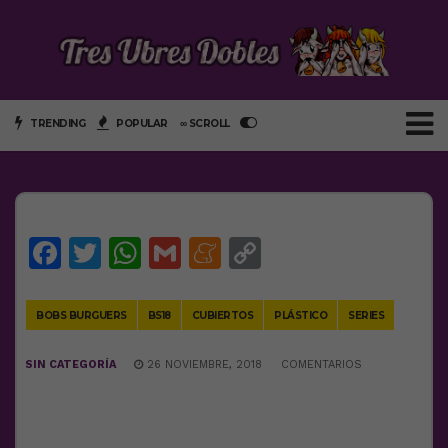
TRENDING
POPULAR
∞ SCROLL
Facebook
Twitter
WhatsApp
Gmail
Meneame
Copy
Link
BOBS BURGUERS
BS18
CUBIERTOS
PLÁSTICO
SERIES
SIN CATEGORÍA
26 NOVIEMBRE, 2018
COMENTARIOS