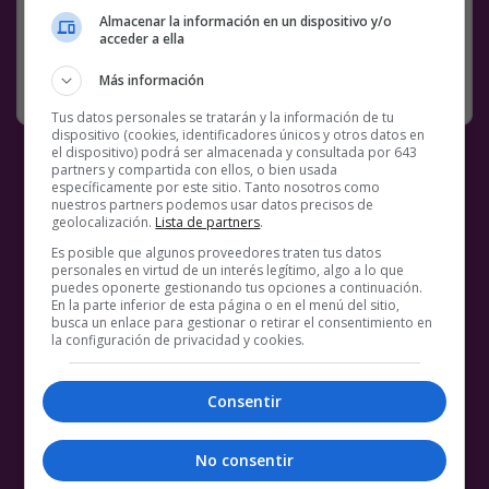
Almacenar la información en un dispositivo y/o
BS18
FRÁGIL
MASCULINIDAD
TWEET
TWET
TWITTER
acceder a ella
Más información
SIN CATEGORÍA
26 NOVIEMBRE, 2018
4 COMENTARIOS
Tus datos personales se tratarán y la información de tu
dispositivo (cookies, identificadores únicos y otros datos en
el dispositivo) podrá ser almacenada y consultada por 643
partners y compartida con ellos, o bien usada
específicamente por este sitio. Tanto nosotros como
nuestros partners podemos usar datos precisos de
geolocalización.
Lista de partners
.
Es posible que algunos proveedores traten tus datos
personales en virtud de un interés legítimo, algo a lo que
puedes oponerte gestionando tus opciones a continuación.
En la parte inferior de esta página o en el menú del sitio,
busca un enlace para gestionar o retirar el consentimiento en
la configuración de privacidad y cookies.
Consentir
No consentir