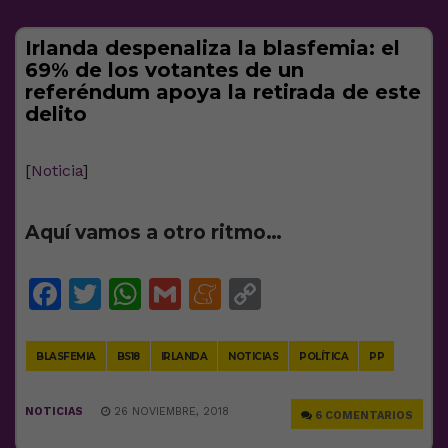
Irlanda despenaliza la blasfemia: el
69% de los votantes de un
referéndum apoya la retirada de este
delito
[
Noticia
]
Aquí vamos a otro ritmo…
Facebook
Twitter
WhatsApp
Gmail
Meneame
Copy
Link
BLASFEMIA
BS18
IRLANDA
NOTICIAS
POLÍTICA
PP
NOTICIAS
26 NOVIEMBRE, 2018
6 COMENTARIOS