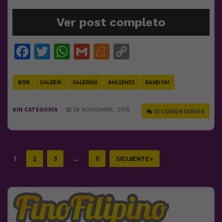
Ver post completo
Facebook
Twitter
WhatsApp
Gmail
Meneame
Copy
Link
BS18
GALERÍA
GALERÍAS
IMÁGENES
RANDOM
SIN CATEGORÍA
26 NOVIEMBRE, 2018
12 COMENTARIOS
1
2
3
…
11
SIGUIENTE »