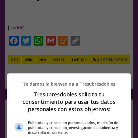
[
Tweet
]
Facebook
Twitter
WhatsApp
Gmail
Meneame
Copy
Link
2 COMENTARIOS
BS18
REÍR
RISA
TWEET
TWITTER
SIN CATEGORÍA
26 NOVIEMBRE, 2018
Te damos la bienvenida a Tresubresdobles
Tresubresdobles solicita tu
consentimiento para usar tus datos
Right in the feelings…
personales con estos objetivos:
Facebook
Twitter
WhatsApp
Gmail
Meneame
Copy
Publicidad y contenido personalizados, medición de
publicidad y contenido, investigación de audiencia y
Link
desarrollo de servicios