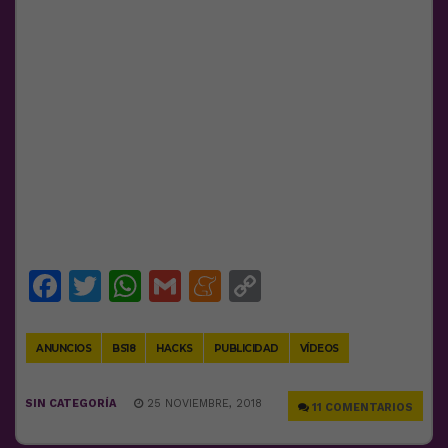
Facebook
Twitter
WhatsApp
Gmail
Meneame
Copy
Link
ANUNCIOS
BS18
HACKS
PUBLICIDAD
VÍDEOS
SIN CATEGORÍA
25 NOVIEMBRE, 2018
11 COMENTARIOS