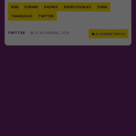
BS18
DORMIR
PADRES
REDES SOCIALES
SORIA
TRANQUILOS
TWITTER
TWITTER
25 NOVIEMBRE, 2018
5 COMENTARIOS