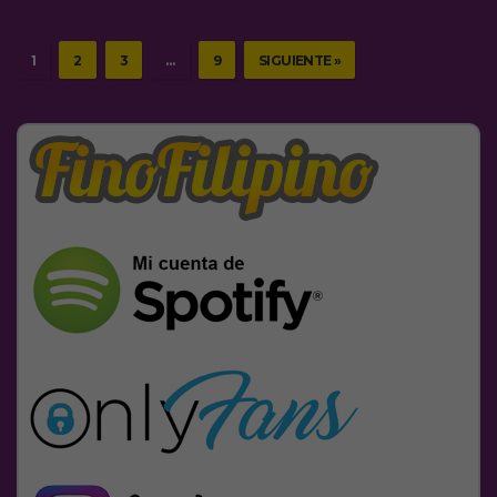
1
2
3
…
9
SIGUIENTE »