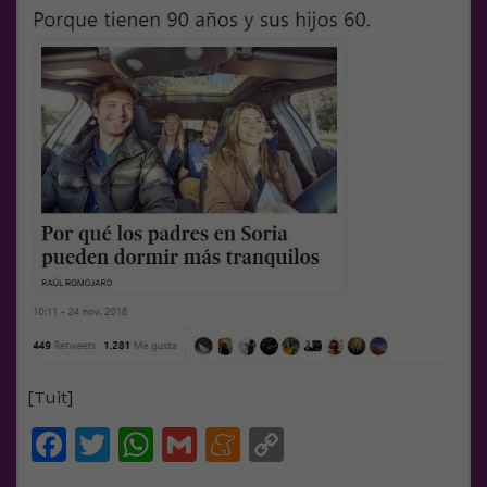
[
Tuit
]
Facebook
Twitter
WhatsApp
Gmail
Meneame
Copy
Link