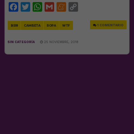
Facebook
Twitter
WhatsApp
Gmail
Meneame
Copy
Link
1 COMENTARIO
BS18
CAMISETA
ROPA
WTF
SIN CATEGORÍA
25 NOVIEMBRE, 2018