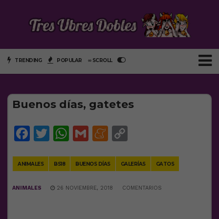
TRENDING
POPULAR
∞ SCROLL
Buenos días, gatetes
Facebook
Twitter
WhatsApp
Gmail
Meneame
Copy
Link
ANIMALES
BS18
BUENOS DÍAS
GALERÍAS
GATOS
ANIMALES
26 NOVIEMBRE, 2018
COMENTARIOS