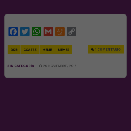
Facebook
Twitter
WhatsApp
Gmail
Meneame
Copy
Link
1 COMENTARIO
BS18
GOATSE
MEME
MEMES
SIN CATEGORÍA
26 NOVIEMBRE, 2018