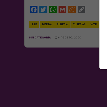
Facebook
Twitter
WhatsApp
Gmail
Meneam
Copy
Link
BS18
PIEDRA
TUBERÍA
TUBERÍAS
WTF
SIN CATEGORÍA
6 AGOSTO, 2020