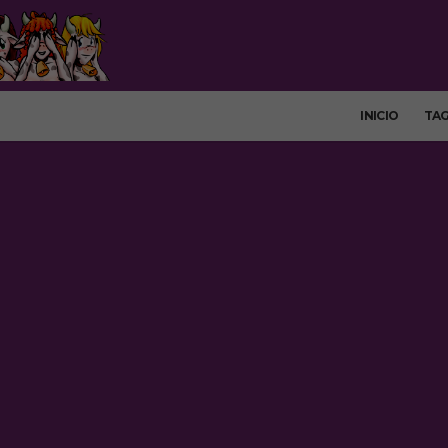
INICIO
TA