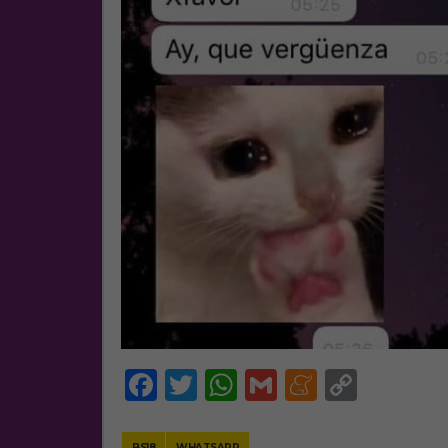
Facebook
Twitter
WhatsApp
Gmail
Meneam
Copy
Link
BS18
WHATSAPP