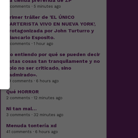
La tienda preferida de ZP
6 comments · 5 minutes ago
Primer tráiler de ‘EL ÚNICO
CARTERISTA VIVO EN NUEVA YORK’,
protagonizada por John Turturro y
Giancarlo Esposito.
2 comments · 1 hour ago
No entiendo por qué se pueden decir
estas cosas tan tranquilamente y no
solo no ser criticado, sino
«admirado».
29 comments · 6 hours ago
Qué HORROR
2 comments · 12 minutes ago
Ni tan mal…
3 comments · 32 minutes ago
Menuda tontería xd
41 comments · 6 hours ago