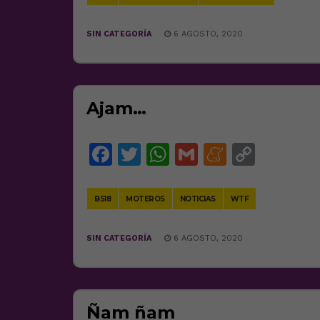
SIN CATEGORÍA
6 AGOSTO, 2020
Ajam…
Facebook
Twitter
WhatsApp
Gmail
Meneam
Copy
Link
BS18
MOTEROS
NOTICIAS
WTF
SIN CATEGORÍA
6 AGOSTO, 2020
Ñam ñam