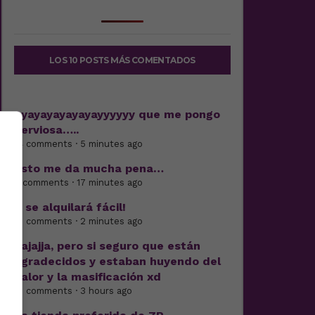
LOS 10 POSTS MÁS COMENTADOS
Ayayayayayayayyyyyy que me pongo
nerviosa…..
14 comments · 5 minutes ago
Esto me da mucha pena…
5 comments · 17 minutes ago
Y se alquilará fácil!
13 comments · 2 minutes ago
Jajajja, pero si seguro que están
agradecidos y estaban huyendo del
calor y la masificación xd
15 comments · 3 hours ago