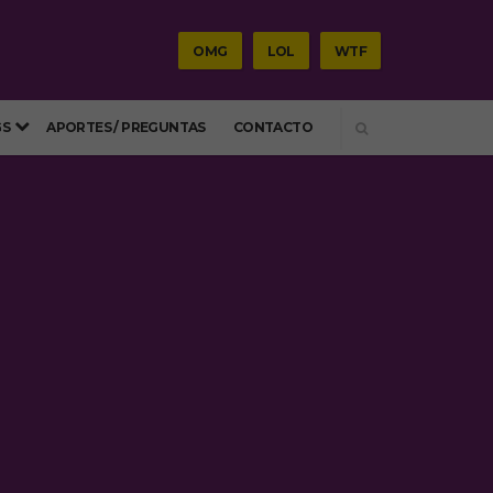
OMG
LOL
WTF
SEARCH
GS
APORTES / PREGUNTAS
CONTACTO