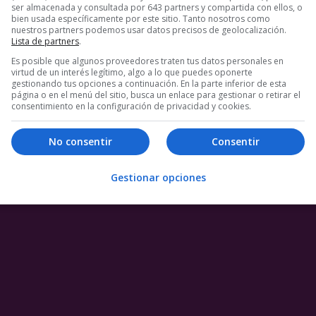
ser almacenada y consultada por 643 partners y compartida con ellos, o
bien usada específicamente por este sitio. Tanto nosotros como
e
nuestros partners podemos usar datos precisos de geolocalización.
Lista de partners
.
Es posible que algunos proveedores traten tus datos personales en
virtud de un interés legítimo, algo a lo que puedes oponerte
1 COMENTARIO
gestionando tus opciones a continuación. En la parte inferior de esta
página o en el menú del sitio, busca un enlace para gestionar o retirar el
consentimiento en la configuración de privacidad y cookies.
No consentir
Consentir
Gestionar opciones