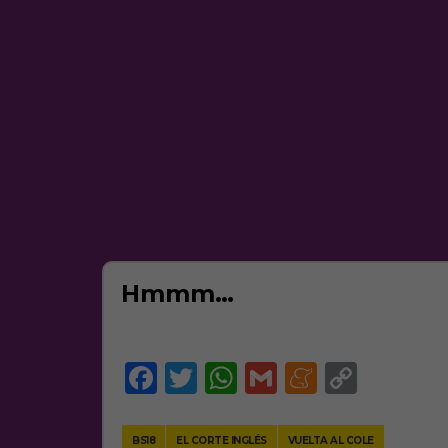
Hmmm…
Facebook
Twitter
WhatsApp
Gmail
Meneam
Copy
Link
BS18
EL CORTE INGLÉS
VUELTA AL COLE