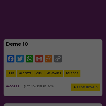
Deme 10
Facebook
Twitter
WhatsApp
Gmail
Meneame
Copy
Link
BS18
GADGETS
GIFS
MANZANAS
PELADOR
GADGETS
27 NOVIEMBRE, 2018
1 COMENTARIO