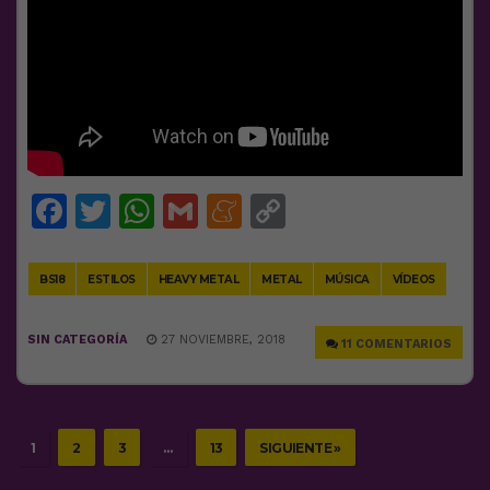
Facebook
Twitter
WhatsApp
Gmail
Meneame
Copy
Link
BS18
ESTILOS
HEAVY METAL
METAL
MÚSICA
VÍDEOS
SIN CATEGORÍA
27 NOVIEMBRE, 2018
11 COMENTARIOS
1
2
3
…
13
SIGUIENTE »