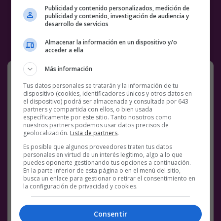
Publicidad y contenido personalizados, medición de
publicidad y contenido, investigación de audiencia y
desarrollo de servicios
Almacenar la información en un dispositivo y/o
acceder a ella
Más información
Futbolistas polifacéticos
Tus datos personales se tratarán y la información de tu
dispositivo (cookies, identificadores únicos y otros datos en
el dispositivo) podrá ser almacenada y consultada por 643
partners y compartida con ellos, o bien usada
específicamente por este sitio. Tanto nosotros como
nuestros partners podemos usar datos precisos de
geolocalización.
Lista de partners
.
Es posible que algunos proveedores traten tus datos
personales en virtud de un interés legítimo, algo a lo que
puedes oponerte gestionando tus opciones a continuación.
Facebook
Twitter
WhatsApp
Gmail
Meneame
Copy
En la parte inferior de esta página o en el menú del sitio,
busca un enlace para gestionar o retirar el consentimiento en
Link
la configuración de privacidad y cookies.
BS18
FÚTBOL
FUTBOLISTAS
GALERÍAS
PARECIDOS
Consentir