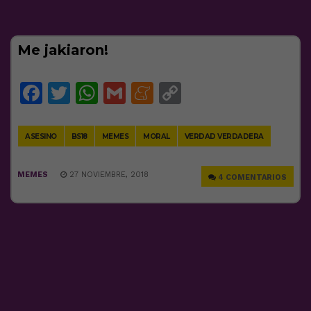
Me jakiaron!
Facebook
Twitter
WhatsApp
Gmail
Meneame
Copy
Link
ASESINO
BS18
MEMES
MORAL
VERDAD VERDADERA
MEMES
27 NOVIEMBRE, 2018
4 COMENTARIOS