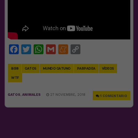
Facebook
Twitter
WhatsApp
Gmail
Meneame
Copy
Link
BS18
GATOS
MUNDO GATUNO
PARPADEA
VÍDEOS
WTF
GATOS
,
ANIMALES
27 NOVIEMBRE, 2018
1 COMENTARIO