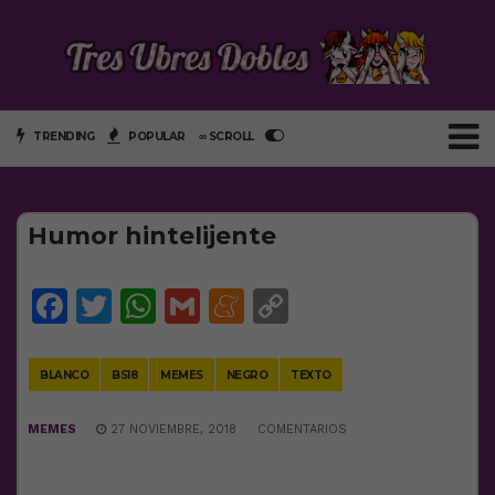
TRENDING
POPULAR
∞ SCROLL
Humor hintelijente
Facebook
Twitter
WhatsApp
Gmail
Meneame
Copy
Link
BLANCO
BS18
MEMES
NEGRO
TEXTO
MEMES
27 NOVIEMBRE, 2018
COMENTARIOS