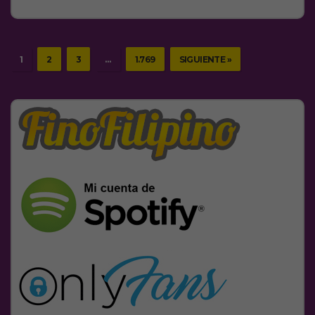
1
2
3
…
1.769
SIGUIENTE »