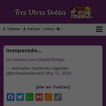
TRENDING
POPULAR
∞ SCROLL
Inesperado…
pic.twitter.com/2MaW3fH9po
— animales haciendo cagadas
(@animaleslocoss)
May 14, 2020
[
Ver en Twitter
]
Facebook
Twitter
WhatsApp
Gmail
Meneame
Copy
Link