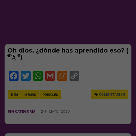
Oh dios, ¿dónde has aprendido eso? (
͡° ͜ʖ ͡°)
Facebook
Twitter
WhatsApp
Gmail
Meneame
Copy
Link
COMENTARIOS
BS18
MEMES
PRINGLES
SIN CATEGORÍA
14 MAYO, 2020