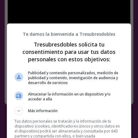
Te damos la bienvenida a Tresubresdobles
Tresubresdobles solicita tu
consentimiento para usar tus datos
Facebook
Twitter
WhatsApp
Gmail
Meneame
Copy
personales con estos objetivos:
Link
Publicidad y contenido personalizados, medición de
BS18
ORDENADOR
PC
POLLOS
T REX
VÍDEOS
publicidad y contenido, investigación de audiencia y
desarrollo de servicios
SIN CATEGORÍA
14 MAYO, 2020
COMENTARIOS
Almacenar la información en un dispositivo y/o
acceder a ella
Más información
Tus datos personales se tratarán y la información de tu
dispositivo (cookies, identificadores únicos y otros datos en
el dispositivo) podrá ser almacenada y consultada por 643
partners y compartida con ellos, o bien usada