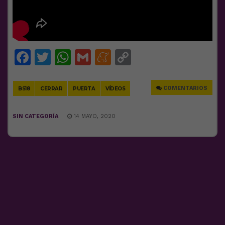
Facebook
Twitter
WhatsApp
Gmail
Meneame
Copy
Link
COMENTARIOS
BS18
CERRAR
PUERTA
VÍDEOS
SIN CATEGORÍA
14 MAYO, 2020