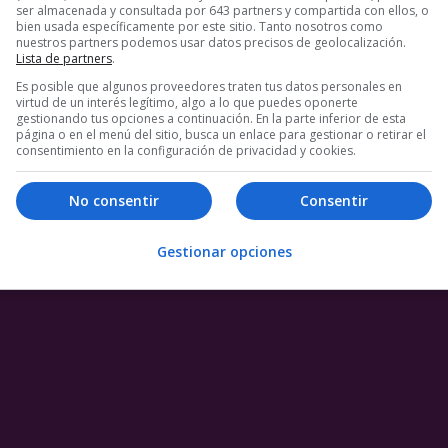
ser almacenada y consultada por 643 partners y compartida con ellos, o
bien usada específicamente por este sitio. Tanto nosotros como
nuestros partners podemos usar datos precisos de geolocalización.
Lista de partners
.
Es posible que algunos proveedores traten tus datos personales en
virtud de un interés legítimo, algo a lo que puedes oponerte
gestionando tus opciones a continuación. En la parte inferior de esta
página o en el menú del sitio, busca un enlace para gestionar o retirar el
consentimiento en la configuración de privacidad y cookies.
No consentir
Consentir
Gestionar opciones