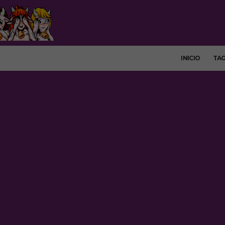
INICIO
TA