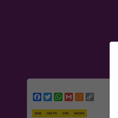
Facebook
Twitter
WhatsApp
Gmail
Meneam
Copy
Link
BS18
GRATIS
GYM
MADRE