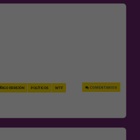
e
COMENTARIOS
ÍÑIGO ERREJÓN
POLÍTICOS
WTF