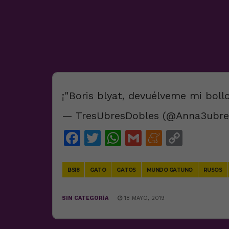
¡"Boris blyat, devuélveme mi boll
— TresUbresDobles (@Anna3ubr
Facebook
Twitter
WhatsApp
Gmail
Meneam
Copy
Link
BS18
GATO
GATOS
MUNDO GATUNO
RUSOS
SIN CATEGORÍA
18 MAYO, 2019