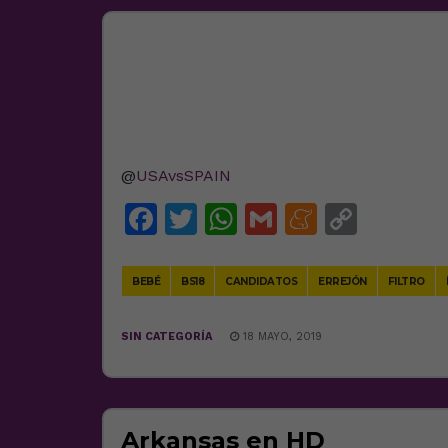
@
USAvsSPAIN
Facebook
Twitter
WhatsApp
Gmail
Meneam
Copy
Link
BEBÉ
BS18
CANDIDATOS
ERREJÓN
FILTRO
SIN CATEGORÍA
18 MAYO, 2019
Arkansas en HD