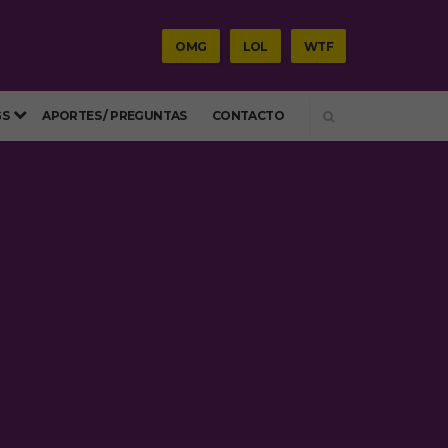
OMG
LOL
WTF
SEARCH
GS
APORTES / PREGUNTAS
CONTACTO