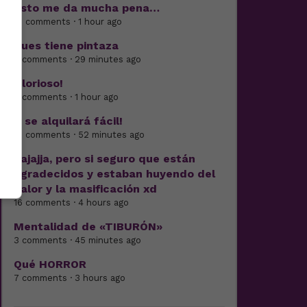
Esto me da mucha pena…
13 comments · 1 hour ago
Pues tiene pintaza
7 comments · 29 minutes ago
Glorioso!
6 comments · 1 hour ago
Y se alquilará fácil!
19 comments · 52 minutes ago
Jajajja, pero si seguro que están
agradecidos y estaban huyendo del
calor y la masificación xd
16 comments · 4 hours ago
Mentalidad de «TIBURÓN»
3 comments · 45 minutes ago
Qué HORROR
7 comments · 3 hours ago