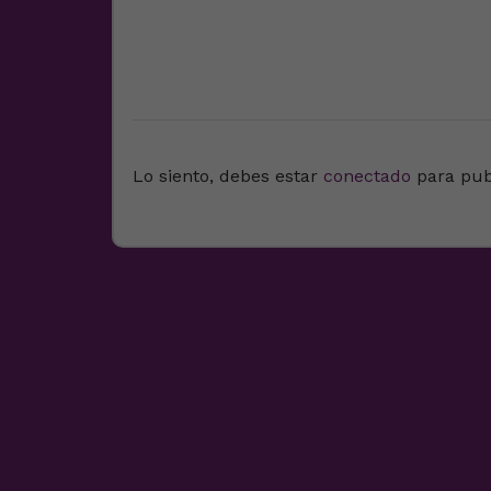
DEJA UNA RESPUESTA
Lo siento, debes estar
conectado
para pub