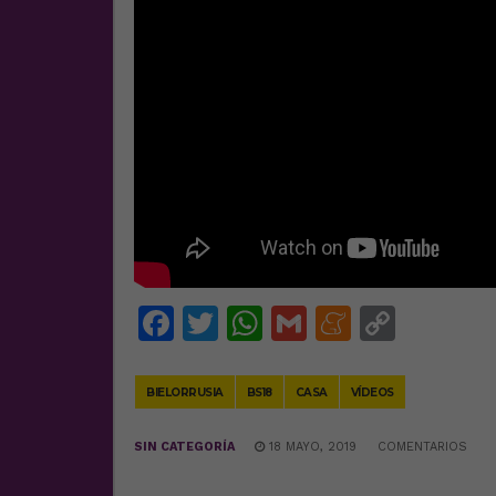
Facebook
Twitter
WhatsApp
Gmail
Meneam
Copy
Link
BIELORRUSIA
BS18
CASA
VÍDEOS
SIN CATEGORÍA
18 MAYO, 2019
COMENTARIOS