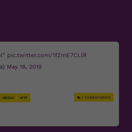
o!"
pic.twitter.com/1fZmE7CLlR
es)
May 18, 2019
e
7 COMENTARIOS
VÍDEOS
WTF