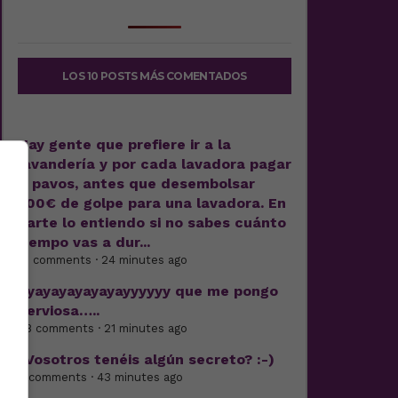
LOS 10 POSTS MÁS COMENTADOS
Hay gente que prefiere ir a la
lavandería y por cada lavadora pagar
7 pavos, antes que desembolsar
500€ de golpe para una lavadora. En
parte lo entiendo si no sabes cuánto
tiempo vas a dur...
21 comments · 24 minutes ago
Ayayayayayayayyyyyy que me pongo
nerviosa…..
28 comments · 21 minutes ago
¿Vosotros tenéis algún secreto? :-)
8 comments · 43 minutes ago