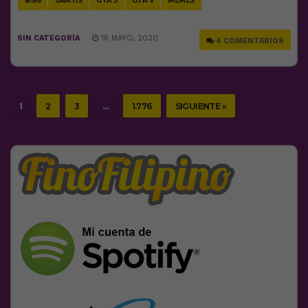
BS18
GRATIS
GTA 5
GTA V
MEMES
SIN CATEGORÍA
16 MAYO, 2020
4 COMENTARIOS
1
2
3
…
1.776
SIGUIENTE »