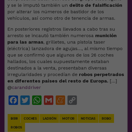
y se le imputó también un
delito de falsificación
por alterar los números de bastidor de los
vehículos, así como otro de tenencia de armas.
En posteriores registros llevados a cabo tras su
arresto se incautó también numerosa
munición
para las armas
, grilletes, una pistola taser
(eléctrica) lanzadora de agujas…, al mismo tiempo
que se confirmó que algunos de los 26 coches
hallados, los cuales supuestamente estaban
destinados a la venta, presentaban diversas
irregularidades y procedían de
robos perpetrados
en diferentes países del resto de Europa.
[…]
@
caranddriver
Facebook
Twitter
WhatsApp
Gmail
Meneame
Copy
Link
BS18
COCHES
LADRÓN
MOTOR
NOTICIAS
ROBO
ROBOS