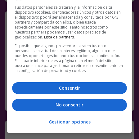
Tus datos personales se tratarán y la información de tu
dispositivo (cookies, identificadores únicos y otros datos en
*Se refiere a las protestas en el barrio
el dispositivo) podrá ser almacenada y consultada por 643
partners y compartida con ellos, o bien usada
Salamanca…
específicamente por este sitio. Tanto nosotros como
nuestros partners podemos usar datos precisos de
geolocalización.
Lista de partners
.
Es posible que algunos proveedores traten tus datos
@
SiberetSiberet
personales en virtud de un interés legítimo, algo a lo que
puedes oponerte gestionando tus opciones a continuación.
Facebook
Twitter
WhatsApp
Gmail
Meneame
Copy
En la parte inferior de esta página o en el menú del sitio,
busca un enlace para gestionar o retirar el consentimiento en
Link
la configuración de privacidad y cookies.
14 COMENTARIOS
BS18
DICTADURA
TWITTER
Consentir
SIN CATEGORÍA
16 MAYO, 2020
No consentir
Gestionar opciones
Da para peli