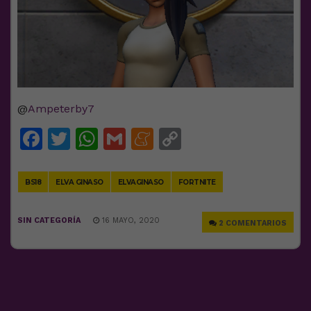
@
Ampeterby7
Facebook
Twitter
WhatsApp
Gmail
Meneame
Copy
Link
BS18
ELVA GINASO
ELVAGINASO
FORTNITE
SIN CATEGORÍA
16 MAYO, 2020
2 COMENTARIOS