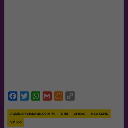
Facebook
Twitter
WhatsApp
Gmail
Meneame
Copy
Link
AQUELLOS MARAVILLOSOS 70
BS18
CHICAS
MILA KUNIS
VÍDEOS