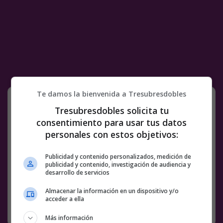
Te damos la bienvenida a Tresubresdobles
Mis dos moods esta cuarentena
Tresubresdobles solicita tu
consentimiento para usar tus datos
@
Somewhereor
personales con estos objetivos:
Facebook
Twitter
WhatsApp
Gmail
Meneame
Copy
Publicidad y contenido personalizados, medición de
Link
publicidad y contenido, investigación de audiencia y
desarrollo de servicios
COMENTARIOS
BS18
CUARENTENA
MOODS
Almacenar la información en un dispositivo y/o
acceder a ella
SIN CATEGORÍA
16 MAYO, 2020
Más información