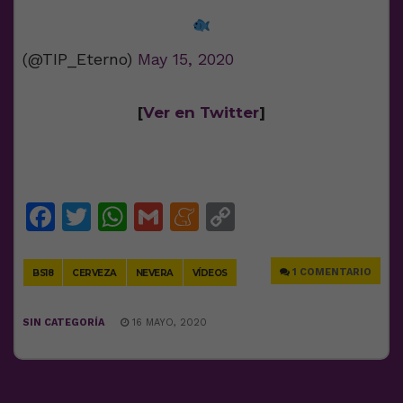
(@TIP_Eterno)
May 15, 2020
[
Ver en Twitter
]
Facebook
Twitter
WhatsApp
Gmail
Meneame
Copy
Link
1 COMENTARIO
BS18
CERVEZA
NEVERA
VÍDEOS
SIN CATEGORÍA
16 MAYO, 2020