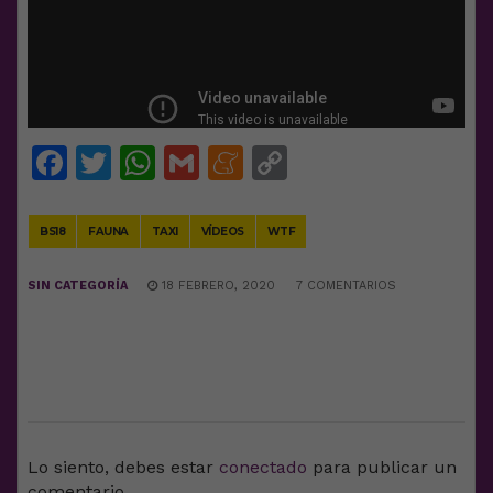
Facebook
Twitter
WhatsApp
Gmail
Meneame
Copy
Link
BS18
FAUNA
TAXI
VÍDEOS
WTF
SIN CATEGORÍA
18 FEBRERO, 2020
7 COMENTARIOS
DEJA UNA RESPUESTA
Lo siento, debes estar
conectado
para publicar un
comentario.