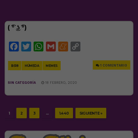
( ͡° ͜ʖ ͡°)
Facebook
Twitter
WhatsApp
Gmail
Meneame
Copy
Link
1 COMENTARIO
BS18
HÚMEDA
MEMES
SIN CATEGORÍA
18 FEBRERO, 2020
1
2
3
…
1.440
SIGUIENTE »