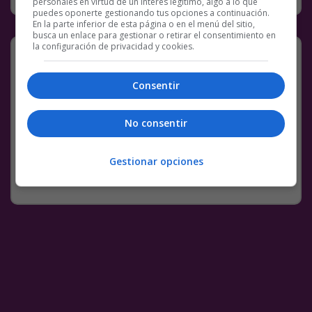
personales en virtud de un interés legítimo, algo a lo que
puedes oponerte gestionando tus opciones a continuación.
En la parte inferior de esta página o en el menú del sitio,
busca un enlace para gestionar o retirar el consentimiento en
la configuración de privacidad y cookies.
Pues no se le ve muy sorprendido…
Consentir
Facebook
Twitter
WhatsApp
Gmail
Meneame
Copy
Link
No consentir
4 COMENTARIOS
BS18
CEJA
CEJAS
GIFS
Gestionar opciones
SIN CATEGORÍA
18 FEBRERO, 2020