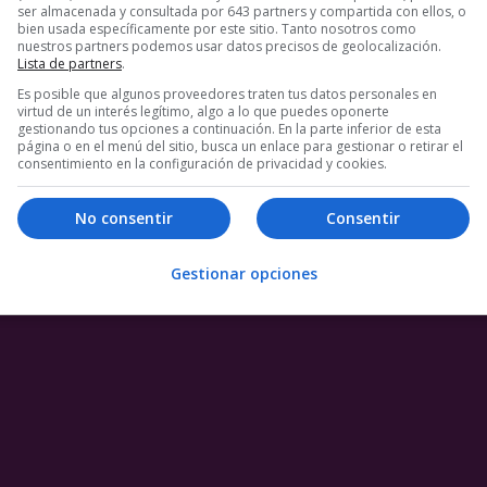
ser almacenada y consultada por 643 partners y compartida con ellos, o
bien usada específicamente por este sitio. Tanto nosotros como
licar un comentario.
nuestros partners podemos usar datos precisos de geolocalización.
Lista de partners
.
Es posible que algunos proveedores traten tus datos personales en
virtud de un interés legítimo, algo a lo que puedes oponerte
gestionando tus opciones a continuación. En la parte inferior de esta
página o en el menú del sitio, busca un enlace para gestionar o retirar el
consentimiento en la configuración de privacidad y cookies.
No consentir
Consentir
Gestionar opciones