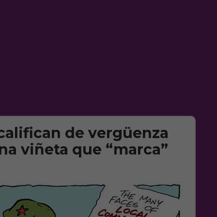
 califican de vergüenza
una viñeta que “marca”