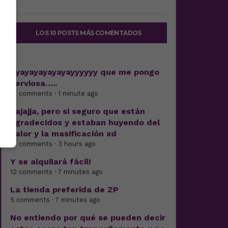
LOS 10 POSTS MÁS COMENTADOS
Ayayayayayayayyyyyy que me pongo
nerviosa…..
13 comments · 1 minute ago
Jajajja, pero si seguro que están
agradecidos y estaban huyendo del
calor y la masificación xd
15 comments · 3 hours ago
Y se alquilará fácil!
12 comments · 7 minutes ago
La tienda preferida de ZP
5 comments · 7 minutes ago
No entiendo por qué se pueden decir