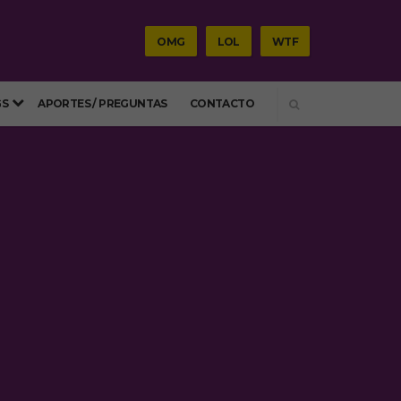
OMG
LOL
WTF
SEARCH
GS
APORTES / PREGUNTAS
CONTACTO