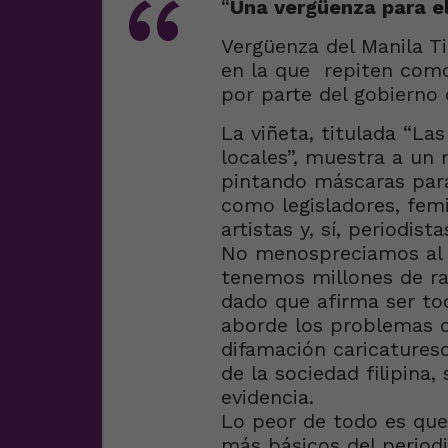
“
Una vergüenza para e
Vergüenza del Manila Ti
en la que repiten como 
por parte del gobierno c
La viñeta, titulada “L
locales”, muestra a un
pintando máscaras para
como legisladores, femin
artistas y, sí, periodista
No menospreciamos al T
tenemos millones de ra
dado que afirma ser to
aborde los problemas 
difamación caricatures
de la sociedad filipina,
evidencia.
Lo peor de todo es que 
más básicos del periodi