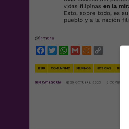
vidas filipinas
en la mir
Esto, sobre todo, es su
pueblo y a la nación fili
@
jrmora
Facebook
Twitter
WhatsApp
Gmail
Meneam
Copy
Link
BS18
COMUNISMO
FILIPINOS
NOTICIAS
PERIOD
SIN CATEGORÍA
29 OCTUBRE, 2020
5 COMENTARI
DEJA UNA RESPUESTA