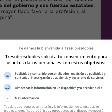
a del gobierno y sus fuerzas estatales
.
 mayor flaco favor a la profesión, al
pina”.
e
Te damos la bienvenida a Tresubresdobles
Tresubresdobles solicita tu consentimiento para
ISMO
PERIODISTAS
VIÑETA
VIÑETAS
usar tus datos personales con estos objetivos:
OS
Publicidad y contenido personalizados, medición de publicidad y
contenido, investigación de audiencia y desarrollo de servicios
Almacenar la información en un dispositivo y/o acceder a ella
Más información
Tus datos personales se tratarán y la información de tu dispositivo
(cookies, identificadores únicos y otros datos en el dispositivo) podrá