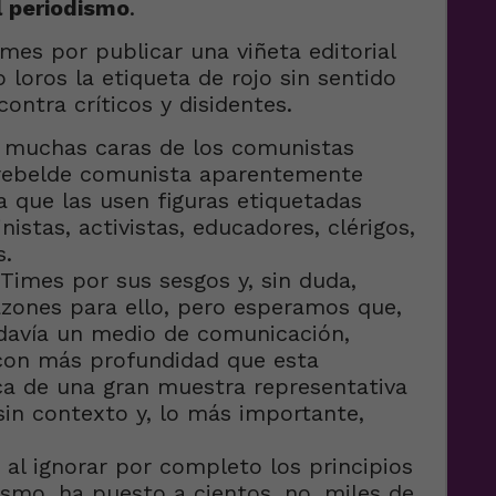
l periodismo
.
mes por publicar una viñeta editorial
loros la etiqueta de rojo sin sentido
ontra críticos y disidentes.
as muchas caras de los comunistas
 rebelde comunista aparentemente
 que las usen figuras etiquetadas
istas, activistas, educadores, clérigos,
s.
imes por sus sesgos y, sin duda,
zones para ello, pero esperamos que,
davía un medio de comunicación,
con más profundidad que esta
ca de una gran muestra representativa
 sin contexto y, lo más importante,
al ignorar por completo los principios
smo, ha puesto a cientos, no, miles de