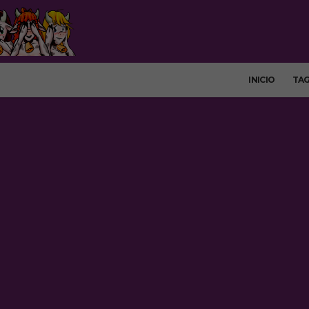
INICIO
TA