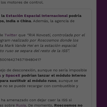
 los motores de control.
la
Estación Espacial Internacional
podría
s, India o China
. Además, la agencia de
 de
Twitter
que
“RIA Novosti, controlada por el
legram realizado por Roscosmos donde los
a Mark Vande Hei en la estación espacial
o ruso se separa del resto de la ISS”.
/1500164274571948041?
lejo de desconexión, aunque no sería imposible
A
y
SpaceX
podrían lanzar el módulo interno
para sustituir al módulo ruso
, aunque se
e no se puede recargar con combustible y
 ha amenazado con dejar caer la ISS si
nas sobre
Rusia
. De momento,
Roscosmos no