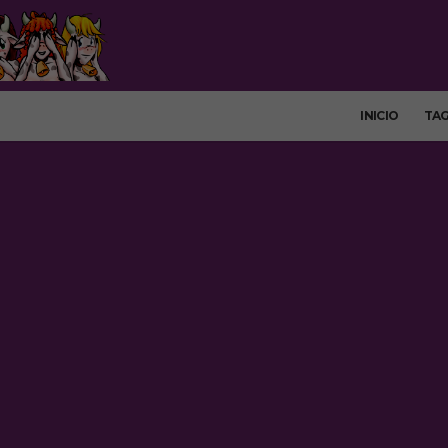
INICIO
TA