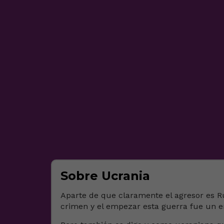
Sobre Ucrania
Aparte de que claramente el agresor es R
crimen y el empezar esta guerra fue un er