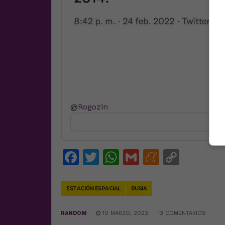
@
Rogozin
Facebook
Twitter
WhatsApp
Gmail
Meneam
Copy
Link
ESTACIÓN ESPACIAL
RUSIA
RANDOM
10 MARZO, 2022
13 COMENTARIOS