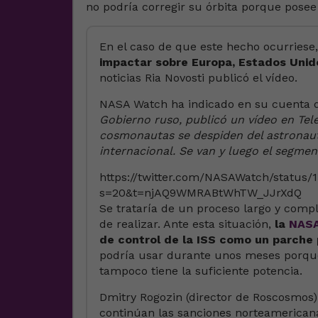
no podría corregir su órbita porque posee
En el caso de que este hecho ocurriese,
impactar sobre Europa, Estados Unido
noticias Ria Novosti publicó el vídeo.
NASA Watch ha indicado en su cuenta
Gobierno ruso, publicó un vídeo en Te
cosmonautas se despiden del astronaut
internacional. Se van y luego el segment
https://twitter.com/NASAWatch/status
s=20&t=njAQ9WMRABtWhTW_JJrXdQ
Se trataría de un proceso largo y comp
de realizar. Ante esta situación,
la
NAS
de control de la ISS como un parche 
podría usar durante unos meses porqu
tampoco tiene la suficiente potencia.
Dmitry Rogozin (director de Roscosmos)
continúan las sanciones norteamerica