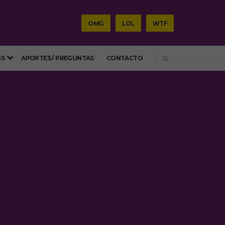
OMG
LOL
WTF
SEARCH
GS
APORTES / PREGUNTAS
CONTACTO