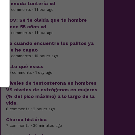
Menuda tontería xd
41 comments · 1 hour ago
POV: Se te olvida que tu hombre
tiene 55 años xd
12 comments · 1 hour ago
Pa cuando encuentre los palitos ya
me he cagao
14 comments · 10 hours ago
Esto qué essss
25 comments · 1 day ago
Niveles de testosterona en hombres
VS niveles de estrógenos en mujeres
(% del pico máximo) a lo largo de la
vida.
8 comments · 2 hours ago
Charca histórica
7 comments · 30 minutes ago