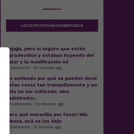
LOS 10 POSTS MÁS COMENTADOS
Jajajja, pero si seguro que están
agradecidos y estaban huyendo del
calor y la masificación xd
11 comments · 20 minutes ago
No entiendo por qué se pueden decir
estas cosas tan tranquilamente y no
solo no ser criticado, sino
«admirado».
29 comments · 52 minutes ago
Pero qué maravilla por favor! Mis
dieses, acá se los dejo
11 comments · 15 minutes ago