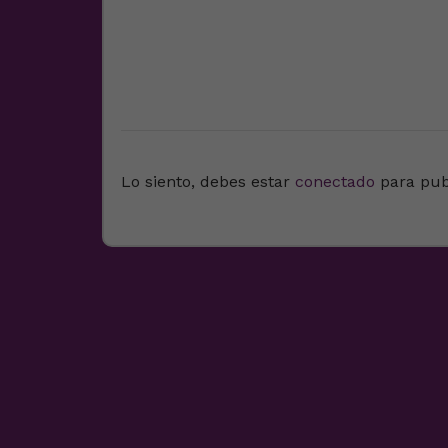
DEJA UNA RESPUESTA
Lo siento, debes estar
conectado
para pub