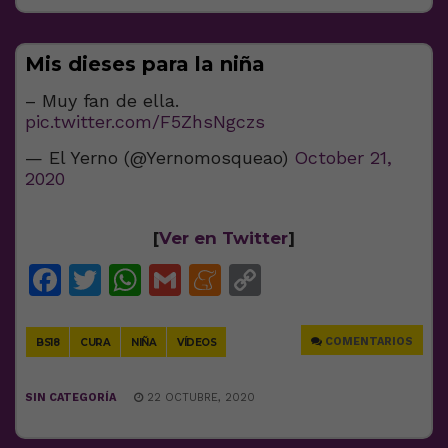
Mis dieses para la niña
– Muy fan de ella.
pic.twitter.com/F5ZhsNgczs
— El Yerno (@Yernomosqueao)
October 21,
2020
[
Ver en Twitter
]
Facebook
Twitter
WhatsApp
Gmail
Meneame
Copy
Link
COMENTARIOS
BS18
CURA
NIÑA
VÍDEOS
SIN CATEGORÍA
22 OCTUBRE, 2020