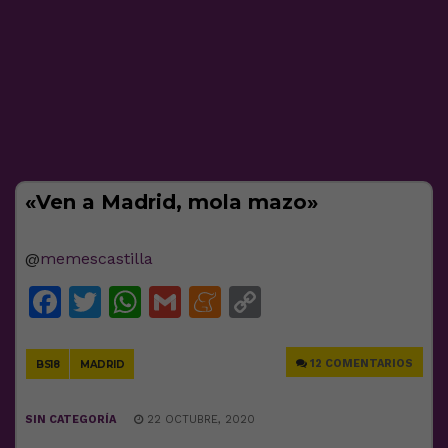
«Ven a Madrid, mola mazo»
@
memescastilla
Facebook
Twitter
WhatsApp
Gmail
Meneame
Copy
Link
12 COMENTARIOS
BS18
MADRID
SIN CATEGORÍA
22 OCTUBRE, 2020