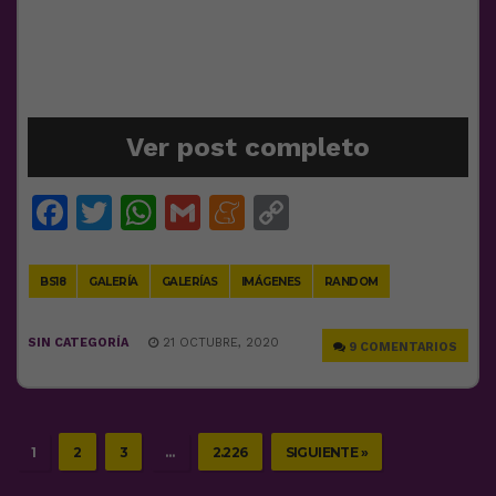
Ver post completo
Facebook
Twitter
WhatsApp
Gmail
Meneame
Copy
Link
BS18
GALERÍA
GALERÍAS
IMÁGENES
RANDOM
SIN CATEGORÍA
21 OCTUBRE, 2020
9 COMENTARIOS
1
2
3
…
2.226
SIGUIENTE »