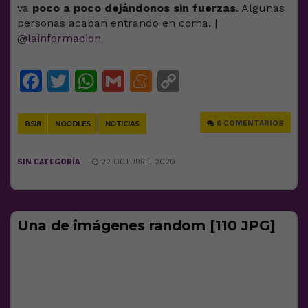
va
poco a poco dejándonos sin fuerzas
. Algunas
personas acaban entrando en coma. |
@
lainformacion
Facebook
Twitter
WhatsApp
Gmail
Meneame
Copy
Link
6 COMENTARIOS
BS18
NOODLES
NOTICIAS
SIN CATEGORÍA
22 OCTUBRE, 2020
Una de imágenes random [110 JPG]