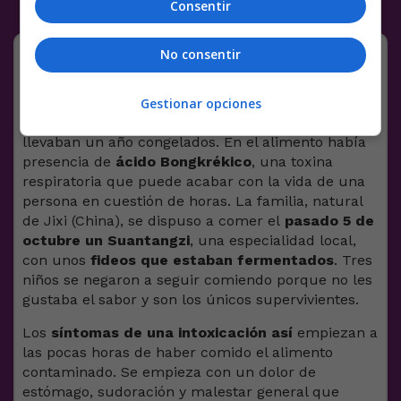
Consentir
JO – DER
No consentir
Nueve personas de una familia
Gestionar opciones
han fallecido después de comer unos noodles que
llevaban un año congelados. En el alimento había
presencia de
ácido Bongkrékico
, una toxina
respiratoria que puede acabar con la vida de una
persona en cuestión de horas. La familia, natural
de Jixi (China), se dispuso a comer el
pasado 5 de
octubre un Suantangzi
, una especialidad local,
con unos
fideos que estaban fermentados
. Tres
niños se negaron a seguir comiendo porque no les
gustaba el sabor y son los únicos supervivientes.
Los
síntomas de una intoxicación así
empiezan a
las pocas horas de haber comido el alimento
contaminado. Se empieza con un dolor de
estómago, sudoración y malestar general que