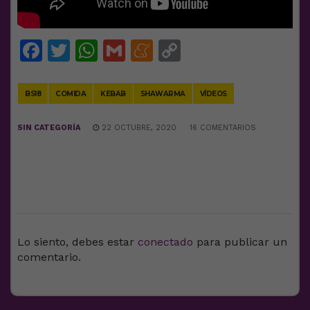
Facebook
Twitter
WhatsApp
Gmail
Meneame
Copy
Link
BS18
COMIDA
KEBAB
SHAWARMA
VÍDEOS
SIN CATEGORÍA
22 OCTUBRE, 2020
16 COMENTARIOS
DEJA UNA RESPUESTA
Lo siento, debes estar
conectado
para publicar un
comentario.