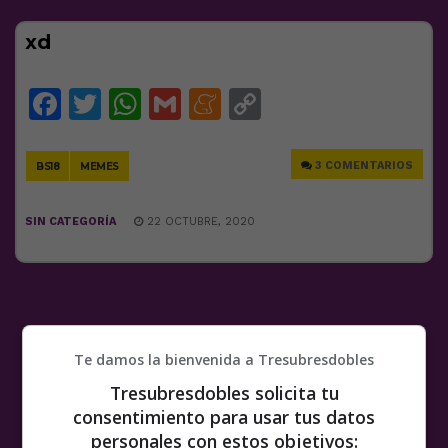
xd
Facebook
Twitter
WhatsApp
Gmail
Meneame
Copy
Link
3 COMENTARIOS
BS18
MEMES
SIN CATEGORÍA
22 OCTUBRE, 2020
Te damos la bienvenida a Tresubresdobles
Tresubresdobles solicita tu
consentimiento para usar tus datos
personales con estos objetivos: