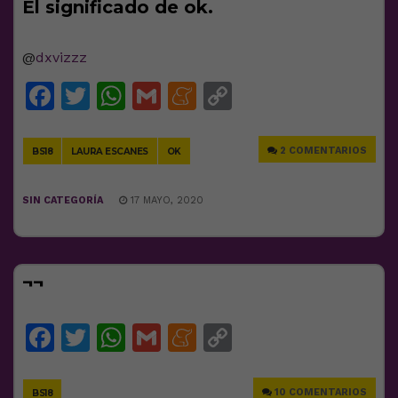
El significado de ok.
@
dxvizzz
Facebook
Twitter
WhatsApp
Gmail
Meneame
Copy
Link
2 COMENTARIOS
BS18
LAURA ESCANES
OK
SIN CATEGORÍA
17 MAYO, 2020
¬¬
Facebook
Twitter
WhatsApp
Gmail
Meneame
Copy
Link
10 COMENTARIOS
BS18