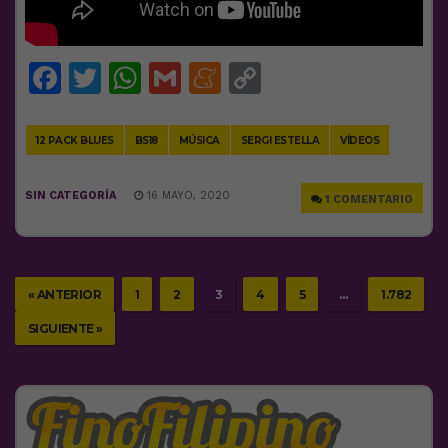
Facebook
Twitter
WhatsApp
Gmail
Meneame
Copy
Link
12 PACK BLUES
BS18
MÚSICA
SERGI ESTELLA
VÍDEOS
SIN CATEGORÍA
16 MAYO, 2020
1 COMENTARIO
« ANTERIOR
1
2
3
4
5
…
1.782
SIGUIENTE »