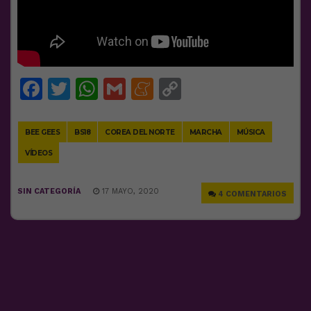
Facebook
Twitter
WhatsApp
Gmail
Meneame
Copy
Link
BEE GEES
BS18
COREA DEL NORTE
MARCHA
MÚSICA
VÍDEOS
SIN CATEGORÍA
17 MAYO, 2020
4 COMENTARIOS