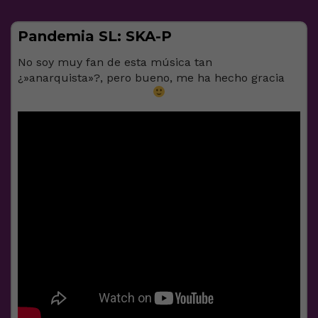
Pandemia SL: SKA-P
No soy muy fan de esta música tan
¿»anarquista»?, pero bueno, me ha hecho gracia