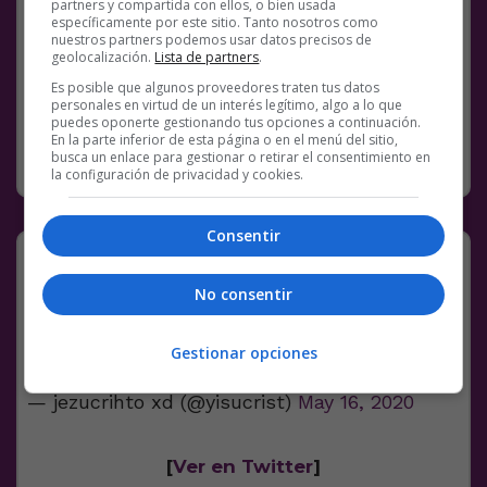
partners y compartida con ellos, o bien usada
Facebook
Twitter
WhatsApp
Gmail
Meneame
Copy
específicamente por este sitio. Tanto nosotros como
nuestros partners podemos usar datos precisos de
Link
geolocalización.
Lista de partners
.
Es posible que algunos proveedores traten tus datos
13 COMENTARIOS
BS18
MEXICO
personales en virtud de un interés legítimo, algo a lo que
puedes oponerte gestionando tus opciones a continuación.
En la parte inferior de esta página o en el menú del sitio,
SIN CATEGORÍA
17 MAYO, 2020
busca un enlace para gestionar o retirar el consentimiento en
la configuración de privacidad y cookies.
Consentir
Yo y mis amigos cuando volvamos a
la normalidad
No consentir
mi amigo y yo en cuanto el gobierno nos
permita volver a la normalidad
Gestionar opciones
pic.twitter.com/alo4ntAiny
— jezucrihto xd (@yisucrist)
May 16, 2020
[
Ver en Twitter
]