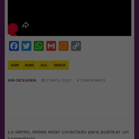
Facebook
Twitter
WhatsApp
Gmail
Meneame
Copy
Link
BS18
NUBE
OLA
VÍDEOS
SIN CATEGORÍA
17 MAYO, 2020
8 COMENTARIOS
DEJA UNA RESPUESTA
Lo siento, debes estar
conectado
para publicar un
comentario.