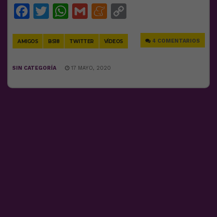
Facebook
Twitter
WhatsApp
Gmail
Meneame
Copy
Link
4 COMENTARIOS
AMIGOS
BS18
TWITTER
VÍDEOS
SIN CATEGORÍA
17 MAYO, 2020