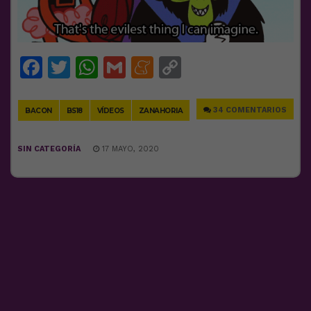
Facebook
Twitter
WhatsApp
Gmail
Meneame
Copy
Link
34 COMENTARIOS
BACON
BS18
VÍDEOS
ZANAHORIA
SIN CATEGORÍA
17 MAYO, 2020