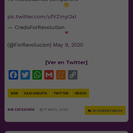
pic.twitter.com/ufVZmyI3xl
— CredoForRevolution
(@ForRevolucion)
May 9, 2020
[
Ver en Twitter
]
Facebook
Twitter
WhatsApp
Gmail
Meneame
Copy
Link
BS18
JULIO ANGUITA
TWITTER
VÍDEOS
SIN CATEGORÍA
17 MAYO, 2020
18 COMENTARIOS