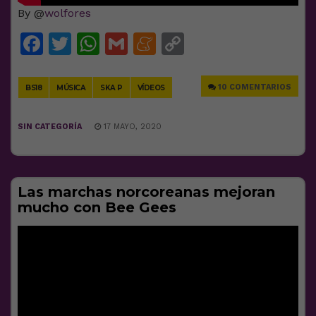
By @
wolfores
Facebook
Twitter
WhatsApp
Gmail
Meneame
Copy
Link
10 COMENTARIOS
BS18
MÚSICA
SKA P
VÍDEOS
SIN CATEGORÍA
17 MAYO, 2020
Las marchas norcoreanas mejoran
mucho con Bee Gees