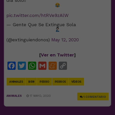
día solo!!
pic.twitter.com/htRVe9zAlW
— Gente Que Se Extingue Sola
(@extinguiendonos)
May 12, 2020
[
Ver en Twitter
]
Facebook
Twitter
WhatsApp
Gmail
Meneame
Copy
Link
ANIMALES
BS18
PERRO
PERROS
VÍDEOS
ANIMALES
17 MAYO, 2020
1 COMENTARIO