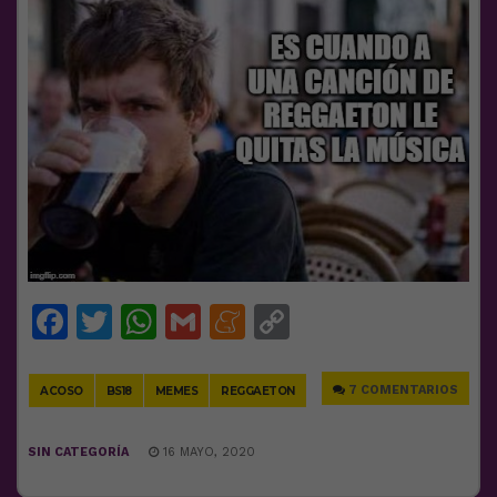
Facebook
Twitter
WhatsApp
Gmail
Meneame
Copy
Link
7 COMENTARIOS
ACOSO
BS18
MEMES
REGGAETON
SIN CATEGORÍA
16 MAYO, 2020