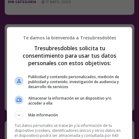
SIN CATEGORÍA
17 MAYO, 2020
Hermoso el castellano
Te damos la bienvenida a Tresubresdobles
Tresubresdobles solicita tu
@
haslaisfeed
consentimiento para usar tus datos
Facebook
Twitter
WhatsApp
Gmail
Meneame
Copy
personales con estos objetivos:
Link
Publicidad y contenido personalizados, medición de
publicidad y contenido, investigación de audiencia y
BS18
CASTELLANO
ESPAÑOL
TWITTER
desarrollo de servicios
Almacenar la información en un dispositivo y/o
SIN CATEGORÍA
17 MAYO, 2020
1 COMENTARIO
acceder a ella
Más información
Tus datos personales se tratarán y la información de tu
San Buenaventura Ciudad de México
dispositivo (cookies, identificadores únicos y otros datos en
el dispositivo) podrá ser almacenada y consultada por 643