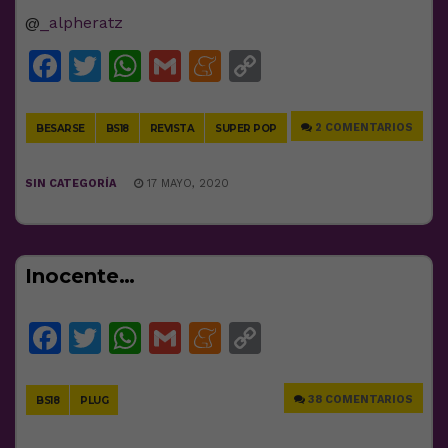
@
_alpheratz
Facebook
Twitter
WhatsApp
Gmail
Meneame
Copy
Link
2 COMENTARIOS
BESARSE
BS18
REVISTA
SUPER POP
SIN CATEGORÍA
17 MAYO, 2020
Inocente…
Facebook
Twitter
WhatsApp
Gmail
Meneame
Copy
Link
38 COMENTARIOS
BS18
PLUG