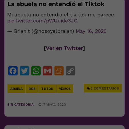
La abuela no entendió el Tiktok
Mi abuela no entendio el tik tok me parece
pic.twitter.com/pWUuide3JC
— Brian't (@nosoyelbraian)
May 16, 2020
[
Ver en Twitter
]
Facebook
Twitter
WhatsApp
Gmail
Meneame
Copy
Link
2 COMENTARIOS
ABUELA
BS18
TIKTOK
VÍDEOS
SIN CATEGORÍA
17 MAYO, 2020