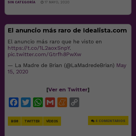
SIN CATEGORÍA
17 MAYO, 2020
El anuncio más raro de Idealista.com
El anuncio más raro que he visto en
https://t.co/1L2aoxSnpY
.
pic.twitter.com/Gtrfh8PwXw
— La Madre de Brian (@LaMadredeBrian)
May
15, 2020
[
Ver en Twitter
]
Facebook
Twitter
WhatsApp
Gmail
Meneame
Copy
Link
4 COMENTARIOS
BS18
TWITTER
VÍDEOS