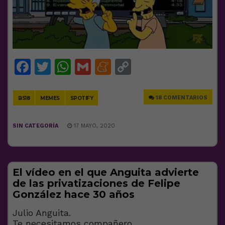
Facebook
Twitter
WhatsApp
Gmail
Meneame
Copy
Link
18 COMENTARIOS
BS18
MEMES
SPOTIFY
SIN CATEGORÍA
17 MAYO, 2020
El vídeo en el que Anguita advierte
de las privatizaciones de Felipe
González hace 30 años
Julio Anguita.
Te necesitamos compañero