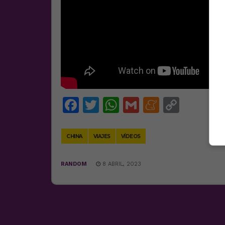
Facebook
Twitter
WhatsApp
Gmail
Meneam
Copy
Link
CHINA
VIAJES
VÍDEOS
RANDOM
8 ABRIL, 2023