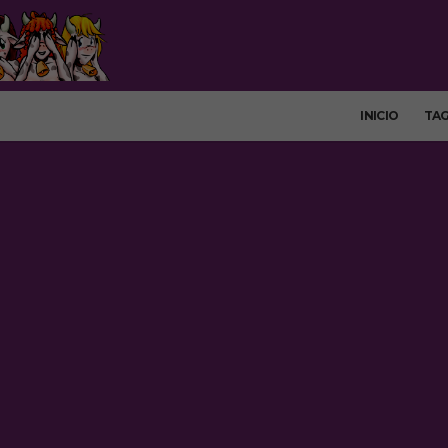
INICIO
TA