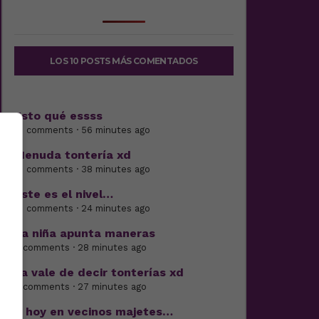
LOS 10 POSTS MÁS COMENTADOS
Esto qué essss
17 comments · 56 minutes ago
Menuda tontería xd
10 comments · 38 minutes ago
Este es el nivel…
18 comments · 24 minutes ago
La niña apunta maneras
4 comments · 28 minutes ago
Ya vale de decir tonterías xd
5 comments · 27 minutes ago
Y hoy en vecinos majetes…