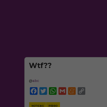
Wtf??
@
abc
Facebook
Twitter
WhatsApp
Gmail
Meneam
Copy
Link
NOTICIAS
PERRO