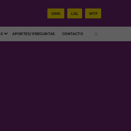
OMG
LOL
WTF
SEARCH
GS
APORTES / PREGUNTAS
CONTACTO