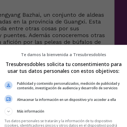
ngyang Bazhai, un conjunto de aldeas
adas en la provincia de Guangxi. Esta
ida entre otras cosas por sus
 y puentes. Además conoceremos otras
 afición por las peleas de búfalos de
local de sus familias.
Te damos la bienvenida a Tresubresdobles
Tresubresdobles solicita tu consentimiento para
usar tus datos personales con estos objetivos:
Publicidad y contenido personalizados, medición de publicidad y
contenido, investigación de audiencia y desarrollo de servicios
Almacenar la información en un dispositivo y/o acceder a ella
Más información
Tus datos personales se tratarán y la información de tu dispositivo
(cookies, identificadores únicos y otros datos en el dispositivo) podrá