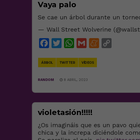
Vaya palo
Se cae un árbol durante un torne
— Wall Street Wolverine (@walls
Facebook
Twitter
WhatsApp
Gmail
Meneam
Copy
Link
ÁRBOL
TWITTER
VÍDEOS
RANDOM
8 ABRIL, 2023
violetasión!!!!!
¿Os imagináis que es un pavo qui
chica y la increpa diciéndole como
Se paraliza el país.
pic.twitter.c