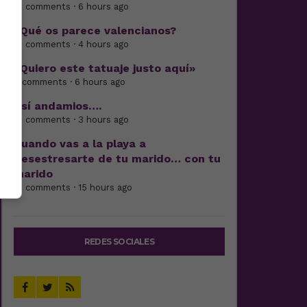
14 comments · 6 hours ago
¿Qué os parece valencianos?
16 comments · 4 hours ago
«Quiero este tatuaje justo aquí»
3 comments · 6 hours ago
Así andamios….
16 comments · 3 hours ago
Cuando vas a la playa a
desestresarte de tu marido… con tu
marido
15 comments · 15 hours ago
REDES SOCIALES