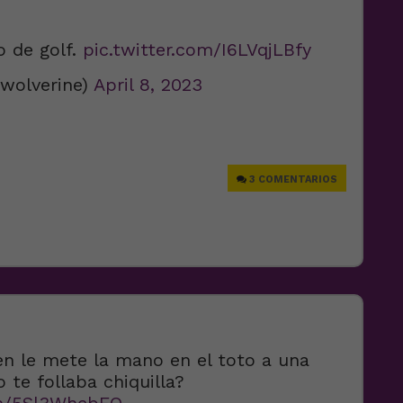
o de golf.
pic.twitter.com/I6LVqjLBfy
twolverine)
April 8, 2023
e
3 COMENTARIOS
en le mete la mano en el toto a una
 te follaba chiquilla?
om/5Sl3WhcbFO