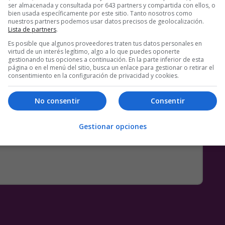
ser almacenada y consultada por 643 partners y compartida con ellos, o
bien usada específicamente por este sitio. Tanto nosotros como
nuestros partners podemos usar datos precisos de geolocalización.
Lista de partners
.
Es posible que algunos proveedores traten tus datos personales en
virtud de un interés legítimo, algo a lo que puedes oponerte
gestionando tus opciones a continuación. En la parte inferior de esta
página o en el menú del sitio, busca un enlace para gestionar o retirar el
consentimiento en la configuración de privacidad y cookies.
e
No consentir
Consentir
Gestionar opciones
18 COMENTARIOS