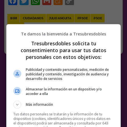
Facebook
Twitter
WhatsApp
Gmail
Meneame
Copy
Link
BS18
CIUDADANOS
JULIO ANGUITA
PPSOE
PSOE
VÍDEOS
Te damos la bienvenida a Tresubresdobles
Tresubresdobles solicita tu
SIN CATEGORÍA
29 JUNIO, 2019
7 COMENTARIOS
consentimiento para usar tus datos
personales con estos objetivos:
Publicidad y contenido personalizados, medición de
publicidad y contenido, investigación de audiencia y
desarrollo de servicios
Almacenar la información en un dispositivo y/o
acceder a ella
Más información
Tus datos personales se tratarán y la información de tu
dispositivo (cookies, identificadores únicos y otros datos en
el dispositivo) podrá ser almacenada y consultada por 643