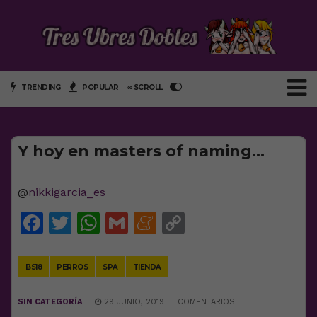
TRENDING
POPULAR
∞ SCROLL
Y hoy en masters of naming…
@
nikkigarcia_es
Facebook
Twitter
WhatsApp
Gmail
Meneame
Copy
Link
BS18
PERROS
SPA
TIENDA
SIN CATEGORÍA
29 JUNIO, 2019
COMENTARIOS