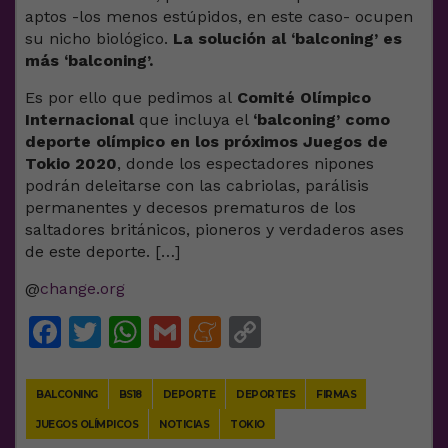
aptos -los menos estúpidos, en este caso- ocupen
su nicho biológico.
La solución al ‘balconing’ es
más ‘balconing’.
Es por ello que pedimos al
Comité Olímpico
Internacional
que incluya el
‘balconing’ como
deporte olímpico en los próximos Juegos de
Tokio 2020
, donde los espectadores nipones
podrán deleitarse con las cabriolas, parálisis
permanentes y decesos prematuros de los
saltadores británicos, pioneros y verdaderos ases
de este deporte. […]
@
change.org
Facebook
Twitter
WhatsApp
Gmail
Meneame
Copy
Link
BALCONING
BS18
DEPORTE
DEPORTES
FIRMAS
JUEGOS OLÍMPICOS
NOTICIAS
TOKIO