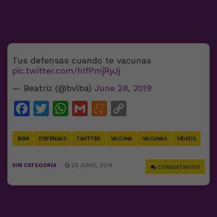
Tus defensas cuando te vacunas
pic.twitter.com/hIfPmjRyJj
— Beatriz (@bvlba)
June 28, 2019
Facebook
Twitter
WhatsApp
Gmail
Meneame
Copy
Link
BS18
DEFENSAS
TWITTER
VACUNA
VACUNAS
VÍDEOS
SIN CATEGORÍA
29 JUNIO, 2019
COMENTARIOS