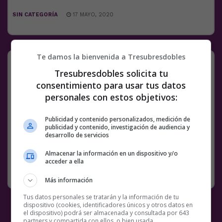
SIN CATEGORÍA
17 MAYO, 2020
Te damos la bienvenida a Tresubresdobles
El significado de ok.
Tresubresdobles solicita tu
consentimiento para usar tus datos
@
dxvizzz
personales con estos objetivos:
Facebook
Twitter
WhatsApp
Gmail
Meneame
Copy
Publicidad y contenido personalizados, medición de
Link
publicidad y contenido, investigación de audiencia y
desarrollo de servicios
2 COMENTARIOS
BS18
LAURA ESCANES
OK
Almacenar la información en un dispositivo y/o
acceder a ella
SIN CATEGORÍA
17 MAYO, 2020
Más información
Tus datos personales se tratarán y la información de tu
dispositivo (cookies, identificadores únicos y otros datos en
el dispositivo) podrá ser almacenada y consultada por 643
partners y compartida con ellos, o bien usada