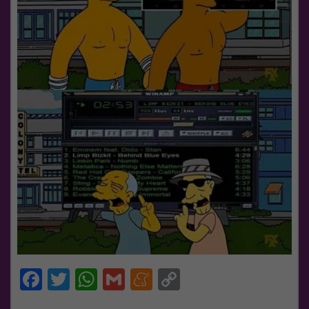
Facebook
Twitter
WhatsApp
Gmail
Meneame
Copy
Link