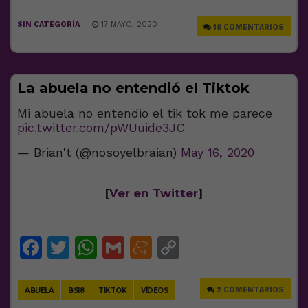
SIN CATEGORÍA
17 MAYO, 2020
18 COMENTARIOS
La abuela no entendió el Tiktok
Mi abuela no entendio el tik tok me parece
pic.twitter.com/pWUuide3JC
— Brian't (@nosoyelbraian)
May 16, 2020
[
Ver en Twitter
]
Facebook
Twitter
WhatsApp
Gmail
Meneame
Copy
Link
2 COMENTARIOS
ABUELA
BS18
TIKTOK
VÍDEOS