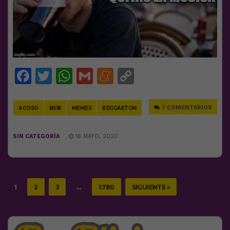
Facebook
Twitter
WhatsApp
Gmail
Meneame
Copy
Link
7 COMENTARIOS
ACOSO
BS18
MEMES
REGGAETON
SIN CATEGORÍA
16 MAYO, 2020
1
2
3
…
1.780
SIGUIENTE »