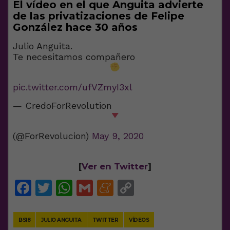
El vídeo en el que Anguita advierte
de las privatizaciones de Felipe
González hace 30 años
Julio Anguita.
Te necesitamos compañero
pic.twitter.com/ufVZmyI3xl
— CredoForRevolution
(@ForRevolucion)
May 9, 2020
[
Ver en Twitter
]
Facebook
Twitter
WhatsApp
Gmail
Meneame
Copy
Link
BS18
JULIO ANGUITA
TWITTER
VÍDEOS