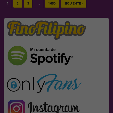
1
2
3
…
1.650
SIGUIENTE »