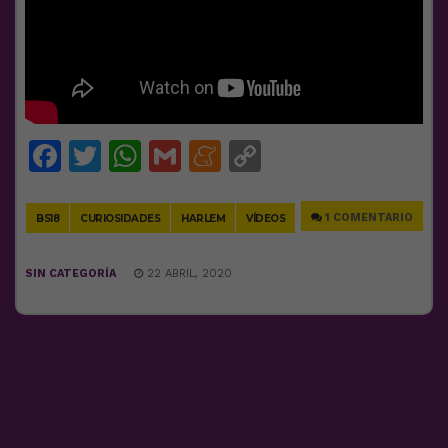
Facebook
Twitter
WhatsApp
Gmail
Meneame
Copy
Link
1 COMENTARIO
BS18
CURIOSIDADES
HARLEM
VÍDEOS
SIN CATEGORÍA
22 ABRIL, 2020