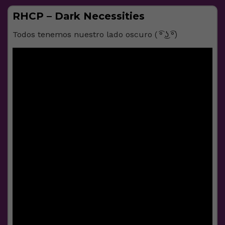
RHCP – Dark Necessities
Todos tenemos nuestro lado oscuro ( ͡° ͜ʖ ͡°)