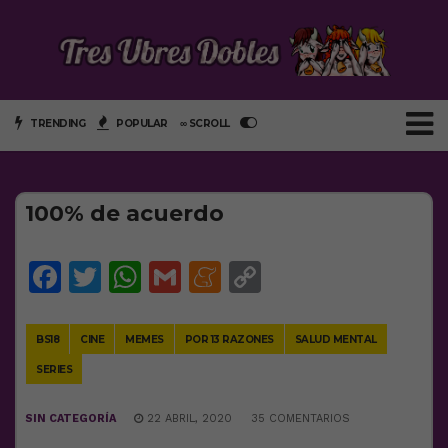
TRENDING
POPULAR
∞ SCROLL
100% de acuerdo
Facebook
Twitter
WhatsApp
Gmail
Meneame
Copy
Link
BS18
CINE
MEMES
POR 13 RAZONES
SALUD MENTAL
SERIES
SIN CATEGORÍA
22 ABRIL, 2020
35 COMENTARIOS