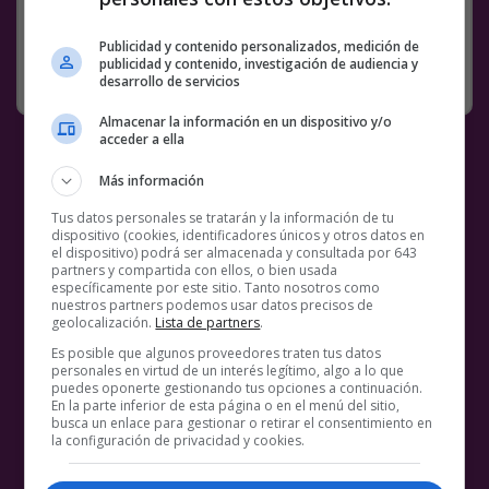
12 COMENTARIOS
BS18
ESTUDIAR
MEMES
Publicidad y contenido personalizados, medición de
publicidad y contenido, investigación de audiencia y
SIN CATEGORÍA
22 ABRIL, 2020
desarrollo de servicios
Almacenar la información en un dispositivo y/o
acceder a ella
Más información
Tus datos personales se tratarán y la información de tu
dispositivo (cookies, identificadores únicos y otros datos en
el dispositivo) podrá ser almacenada y consultada por 643
partners y compartida con ellos, o bien usada
específicamente por este sitio. Tanto nosotros como
nuestros partners podemos usar datos precisos de
geolocalización.
Lista de partners
.
Es posible que algunos proveedores traten tus datos
personales en virtud de un interés legítimo, algo a lo que
puedes oponerte gestionando tus opciones a continuación.
En la parte inferior de esta página o en el menú del sitio,
busca un enlace para gestionar o retirar el consentimiento en
la configuración de privacidad y cookies.