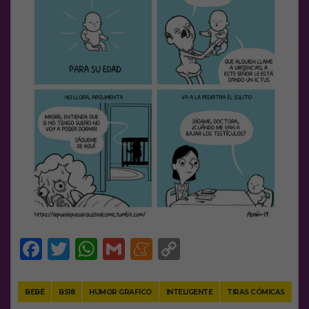
Facebook
Twitter
WhatsApp
Gmail
Meneame
Copy
Link
BEBÉ
BS18
HUMOR GRAFICO
INTELIGENTE
TIRAS CÓMICAS