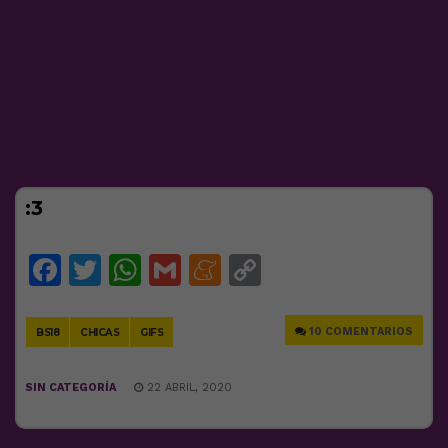
:3
Facebook
Twitter
WhatsApp
Gmail
Meneame
Copy
Link
10 COMENTARIOS
BS18
CHICAS
GIFS
SIN CATEGORÍA
22 ABRIL, 2020