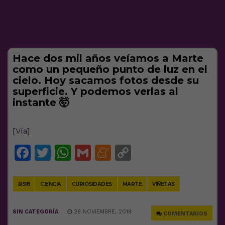
Hace dos mil años veíamos a Marte
como un pequeño punto de luz en el
cielo. Hoy sacamos fotos desde su
superficie. Y podemos verlas al
instante 🤯
[
Vía
]
Facebook
Twitter
WhatsApp
Gmail
Meneame
Copy
Link
BS18
CIENCIA
CURIOSIDADES
MARTE
VIÑETAS
SIN CATEGORÍA
28 NOVIEMBRE, 2018
COMENTARIOS