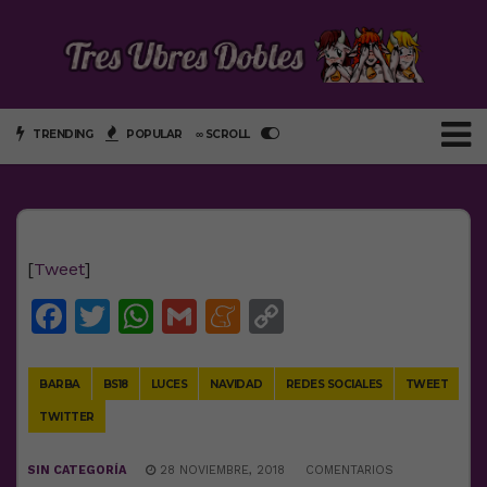
TRENDING
POPULAR
∞ SCROLL
[
Tweet
]
Facebook
Twitter
WhatsApp
Gmail
Meneame
Copy
Link
BARBA
BS18
LUCES
NAVIDAD
REDES SOCIALES
TWEET
TWITTER
SIN CATEGORÍA
28 NOVIEMBRE, 2018
COMENTARIOS