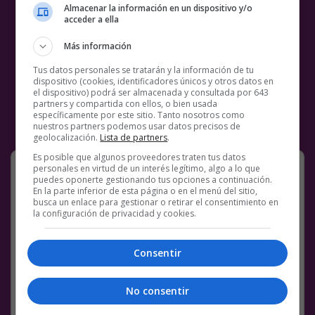
Almacenar la información en un dispositivo y/o
acceder a ella
Más información
Tus datos personales se tratarán y la información de tu
dispositivo (cookies, identificadores únicos y otros datos en
el dispositivo) podrá ser almacenada y consultada por 643
partners y compartida con ellos, o bien usada
específicamente por este sitio. Tanto nosotros como
nuestros partners podemos usar datos precisos de
geolocalización.
Lista de partners
.
Es posible que algunos proveedores traten tus datos
La naturalesa no deja d
personales en virtud de un interés legítimo, algo a lo que
sorprendernos:
puedes oponerte gestionando tus opciones a continuación.
En la parte inferior de esta página o en el menú del sitio,
busca un enlace para gestionar o retirar el consentimiento en
la configuración de privacidad y cookies.
[
Tweet
]
Facebook
Twitter
WhatsApp
Gmail
Meneame
Copy
Consentir
Link
No consentir
BS18
NATURALEZA
REDES SOCIALES
TWEET
TWITTER