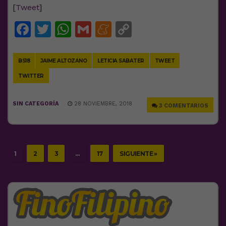
[
Tweet
]
Facebook
Twitter
WhatsApp
Gmail
Meneame
Copy
Link
BS18
JAIME ALTOZANO
LETICIA SABATER
TWEET
TWITTER
SIN CATEGORÍA
28 NOVIEMBRE, 2018
3 COMENTARIOS
1
2
3
…
17
SIGUIENTE »