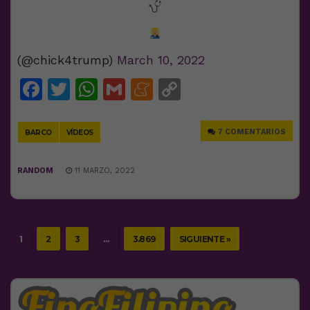
(@chick4trump)
March 10, 2022
Facebook
Twitter
WhatsApp
Gmail
Meneame
Copy
Link
7 COMENTARIOS
BARCO
VÍDEOS
RANDOM
11 MARZO, 2022
1
2
3
…
3.869
SIGUIENTE »