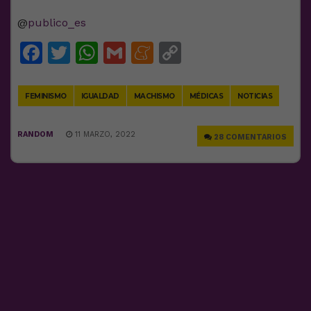
@
publico_es
Facebook
Twitter
WhatsApp
Gmail
Meneame
Copy
Link
FEMINISMO
IGUALDAD
MACHISMO
MÉDICAS
NOTICIAS
RANDOM
11 MARZO, 2022
28 COMENTARIOS