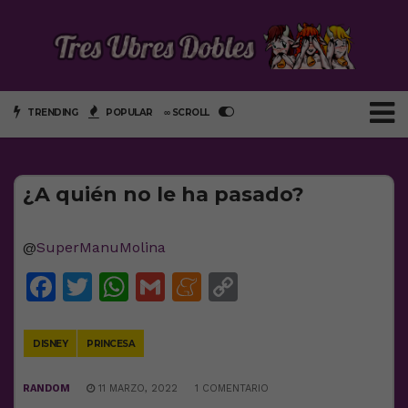
TRENDING
POPULAR
∞ SCROLL
¿A quién no le ha pasado?
@
SuperManuMolina
Facebook
Twitter
WhatsApp
Gmail
Meneame
Copy
Link
DISNEY
PRINCESA
RANDOM
11 MARZO, 2022
1 COMENTARIO