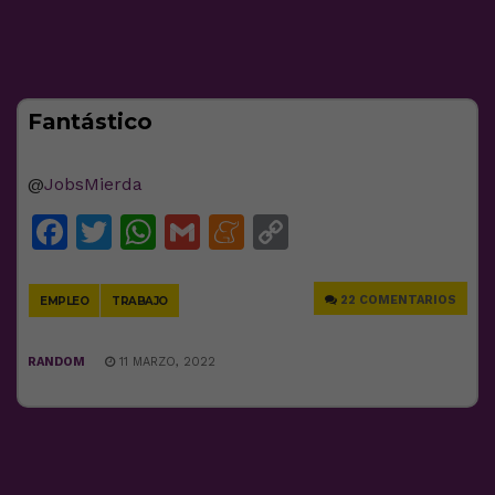
Fantástico
@
JobsMierda
Facebook
Twitter
WhatsApp
Gmail
Meneame
Copy
Link
22 COMENTARIOS
EMPLEO
TRABAJO
RANDOM
11 MARZO, 2022