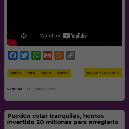
Facebook
Twitter
WhatsApp
Gmail
Meneame
Copy
Link
5 COMENTARIOS
JAPÓN
TREN
VIAJES
VÍDEOS
RANDOM
11 MARZO, 2022
Pueden estar tranquilas, hemos
invertido 20 millones para arreglarlo