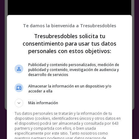
Te damos la bienvenida a Tresubresdobles
Tresubresdobles solicita tu
consentimiento para usar tus datos
personales con estos objetivos:
Facebook
Twitter
WhatsApp
Gmail
Meneame
Copy
Publicidad y contenido personalizados, medición de
Link
publicidad y contenido, investigación de audiencia y
desarrollo de servicios
2 COMENTARIOS
ESCALERAS
PERRO
PERROS
VÍDEOS
Almacenar la información en un dispositivo y/o
acceder a ella
RANDOM
11 MARZO, 2022
Más información
Tus datos personales se tratarán y la información de tu
dispositivo (cookies, identificadores únicos y otros datos en
el dispositivo) podrá ser almacenada y consultada por 643
partners y compartida con ellos, o bien usada
específicamente por este sitio. Tanto nosotros como
nuestros partners podemos usar datos precisos de