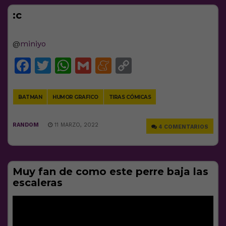
:c
@
miniyo
Facebook
Twitter
WhatsApp
Gmail
Meneame
Copy
Link
BATMAN
HUMOR GRAFICO
TIRAS CÓMICAS
RANDOM
11 MARZO, 2022
4 COMENTARIOS
Muy fan de como este perre baja las
escaleras