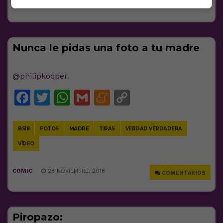
SIN CATEGORÍA
28 NOVIEMBRE, 2018
Nunca le pidas una foto a tu madre
@
philipkooper
.
Facebook
Twitter
WhatsApp
Gmail
Meneame
Copy
Link
BS18
FOTOS
MADRE
TIRAS
VERDAD VERDADERA
VÍDEO
COMIC
28 NOVIEMBRE, 2018
COMENTARIOS
Piropazo: