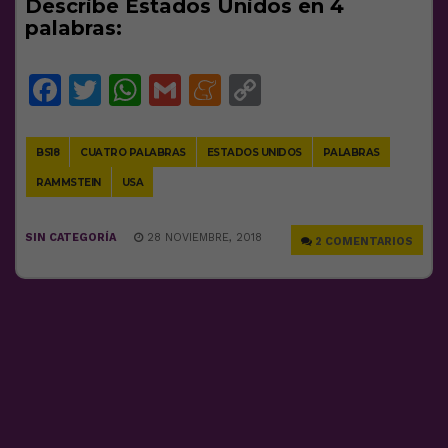
Describe Estados Unidos en 4
palabras:
Facebook
Twitter
WhatsApp
Gmail
Meneame
Copy
Link
BS18
CUATRO PALABRAS
ESTADOS UNIDOS
PALABRAS
RAMMSTEIN
USA
SIN CATEGORÍA
28 NOVIEMBRE, 2018
2 COMENTARIOS