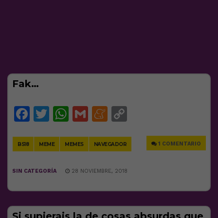
Fak…
Facebook
Twitter
WhatsApp
Gmail
Meneame
Copy
Link
1 COMENTARIO
BS18
MEME
MEMES
NAVEGADOR
SIN CATEGORÍA
28 NOVIEMBRE, 2018
Si supierais la de cosas absurdas que