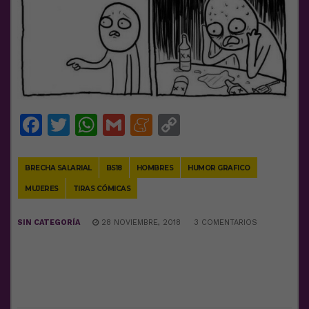
Facebook
Twitter
WhatsApp
Gmail
Meneame
Copy
Link
BRECHA SALARIAL
BS18
HOMBRES
HUMOR GRAFICO
MUJERES
TIRAS CÓMICAS
SIN CATEGORÍA
28 NOVIEMBRE, 2018
3 COMENTARIOS
DEJA UNA RESPUESTA