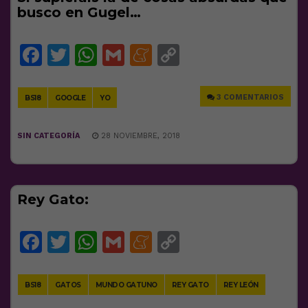
busco en Gugel…
Facebook
Twitter
WhatsApp
Gmail
Meneame
Copy
Link
3 COMENTARIOS
BS18
GOOGLE
YO
SIN CATEGORÍA
28 NOVIEMBRE, 2018
Rey Gato:
Facebook
Twitter
WhatsApp
Gmail
Meneame
Copy
Link
BS18
GATOS
MUNDO GATUNO
REY GATO
REY LEÓN