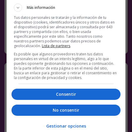
Facebook
Twitter
WhatsApp
Gmail
Meneame
Copy
Más información
Link
Tus datos personales se tratarán y la información de tu
dispositivo (cookies, identificadores únicos y otros datos en
BS18
RANDOM
REDES SOCIALES
TWEET
TWITTER
el dispositivo) podrá ser almacenada y consultada por 643
partners y compartida con ellos, o bien usada
específicamente por este sitio. Tanto nosotros como
nuestros partners podemos usar datos precisos de
SIN CATEGORÍA
28 NOVIEMBRE, 2018
1 COMENTARIO
geolocalización.
Lista de partners
.
Es posible que algunos proveedores traten tus datos
personales en virtud de un interés legítimo, algo a lo que
puedes oponerte gestionando tus opciones a continuación.
El turco me recuerda al Murciano:
En la parte inferior de esta página o en el menú del sitio,
busca un enlace para gestionar o retirar el consentimiento en
la configuración de privacidad y cookies.
[
Tweet
]
Consentir
Facebook
Twitter
WhatsApp
Gmail
Meneame
Copy
Link
No consentir
COMENTARIOS
ASCENSOR
BS18
MURCIANO
TURCO
Gestionar opciones