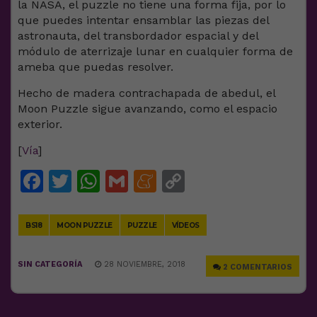
la NASA, el puzzle no tiene una forma fija, por lo
que puedes intentar ensamblar las piezas del
astronauta, del transbordador espacial y del
módulo de aterrizaje lunar en cualquier forma de
ameba que puedas resolver.
Hecho de madera contrachapada de abedul, el
Moon Puzzle sigue avanzando, como el espacio
exterior.
[
Vía
]
Facebook
Twitter
WhatsApp
Gmail
Meneame
Copy
Link
BS18
MOON PUZZLE
PUZZLE
VÍDEOS
SIN CATEGORÍA
28 NOVIEMBRE, 2018
2 COMENTARIOS