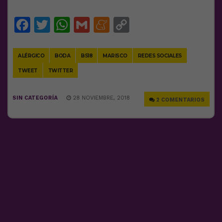
Facebook
Twitter
WhatsApp
Gmail
Meneame
Copy
Link
ALÉRGICO
BODA
BS18
MARISCO
REDES SOCIALES
TWEET
TWITTER
SIN CATEGORÍA
28 NOVIEMBRE, 2018
2 COMENTARIOS