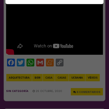
Facebook
Twitter
WhatsApp
Gmail
Meneame
Copy
Link
ARQUITECTURA
BS18
CASA
CASAS
UCRANIA
VÍDEOS
SIN CATEGORÍA
25 OCTUBRE, 2020
6 COMENTARIOS