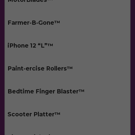
Farmer-B-Gone™️
iPhone 12 “L”™️
Paint-ercise Rollers™️
Bedtime Finger Blaster™️
Scooter Platter™️