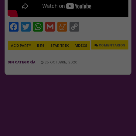
Facebook
Twitter
WhatsApp
Gmail
Meneame
Copy
Link
COMENTARIOS
ACID PARTY
BS18
STAR TREK
VÍDEOS
SIN CATEGORÍA
25 OCTUBRE, 2020