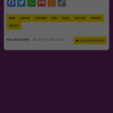
Facebook
Twitter
WhatsApp
Gmail
Meneame
Copy
Link
BS18
COCHE
COCHES
FAIL
FAILS
MOTOR
PUENTE
VÍDEOS
SIN CATEGORÍA
25 OCTUBRE, 2020
2 COMENTARIOS