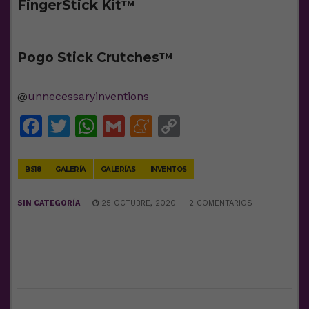
FingerStick Kit™️
Pogo Stick Crutches™️
@
unnecessaryinventions
Facebook
Twitter
WhatsApp
Gmail
Meneame
Copy
Link
BS18
GALERÍA
GALERÍAS
INVENTOS
SIN CATEGORÍA
25 OCTUBRE, 2020
2 COMENTARIOS
DEJA UNA RESPUESTA