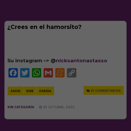
¿Crees en el hamorsito?
Su instagram –> @
nicksantonastasso
Facebook
Twitter
WhatsApp
Gmail
Meneame
Copy
Link
13 COMENTARIOS
AMOR
BS18
PAREJA
SIN CATEGORÍA
25 OCTUBRE, 2020