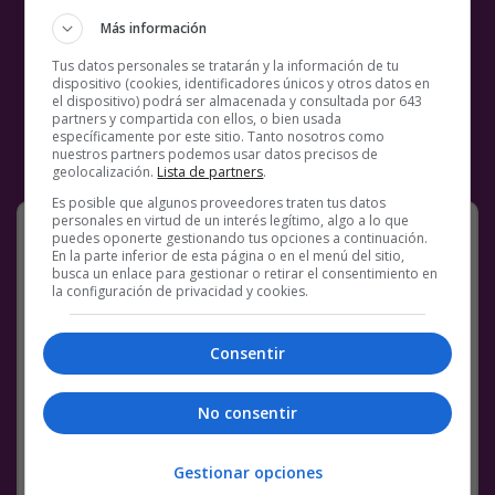
Más información
Tus datos personales se tratarán y la información de tu
dispositivo (cookies, identificadores únicos y otros datos en
el dispositivo) podrá ser almacenada y consultada por 643
partners y compartida con ellos, o bien usada
específicamente por este sitio. Tanto nosotros como
nuestros partners podemos usar datos precisos de
geolocalización.
Lista de partners
.
Es posible que algunos proveedores traten tus datos
personales en virtud de un interés legítimo, algo a lo que
Baan Bubble, una casa bizarra en
puedes oponerte gestionando tus opciones a continuación.
Kharkiv, Ucrania
En la parte inferior de esta página o en el menú del sitio,
busca un enlace para gestionar o retirar el consentimiento en
la configuración de privacidad y cookies.
Consentir
No consentir
Gestionar opciones