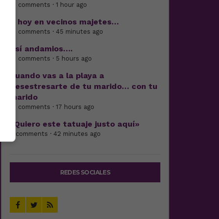
17 comments · 1 hour ago
Y hoy en vecinos majetes…
15 comments · 45 minutes ago
Así andamios….
16 comments · 5 hours ago
Cuando vas a la playa a
desestresarte de tu marido… con tu
marido
15 comments · 17 hours ago
«Quiero este tatuaje justo aquí»
4 comments · 42 minutes ago
REDES SOCIALES