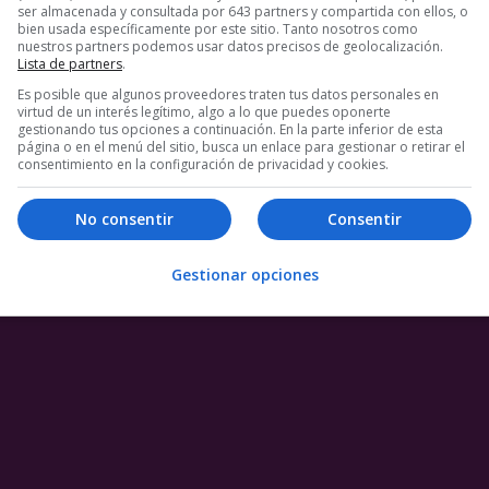
ser almacenada y consultada por 643 partners y compartida con ellos, o
bien usada específicamente por este sitio. Tanto nosotros como
2 COMENTARIOS
nuestros partners podemos usar datos precisos de geolocalización.
Lista de partners
.
Es posible que algunos proveedores traten tus datos personales en
virtud de un interés legítimo, algo a lo que puedes oponerte
gestionando tus opciones a continuación. En la parte inferior de esta
página o en el menú del sitio, busca un enlace para gestionar o retirar el
consentimiento en la configuración de privacidad y cookies.
No consentir
Consentir
Gestionar opciones