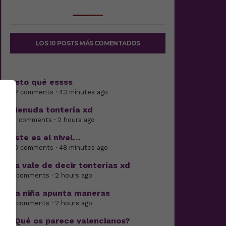
LOS 10 POSTS MÁS COMENTADOS
Esto qué essss
22 comments · 43 minutes ago
Menuda tontería xd
10 comments · 2 hours ago
Este es el nivel…
20 comments · 48 minutes ago
Ya vale de decir tonterías xd
5 comments · 2 hours ago
La niña apunta maneras
4 comments · 2 hours ago
¿Qué os parece valencianos?