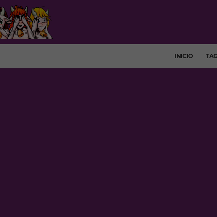
INICIO
TA