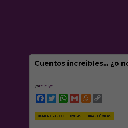
Cuentos increibles… ¿o n
@
miniyo
Facebook
Twitter
WhatsApp
Gmail
Meneam
Copy
Link
HUMOR GRAFICO
OVEJAS
TIRAS CÓMICAS