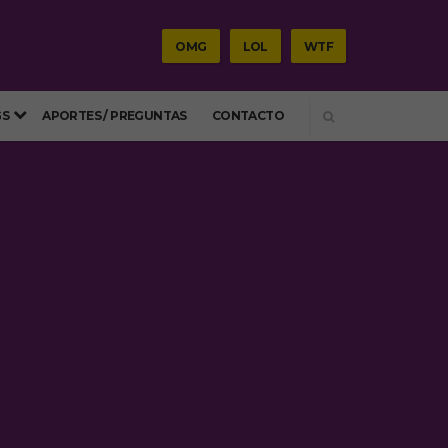
OMG
LOL
WTF
SEARCH
GS
APORTES / PREGUNTAS
CONTACTO