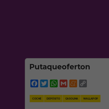
Putaqueoferton
Facebook
Twitter
WhatsApp
Gmail
Meneam
Copy
Link
COCHE
DEPÓSITO
GASOLINA
WALLAPOP