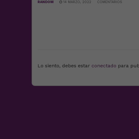
RANDOM
14 MARZO, 2022
COMENTARIOS
DEJA UNA RESPUESTA
Lo siento, debes estar
conectado
para pub