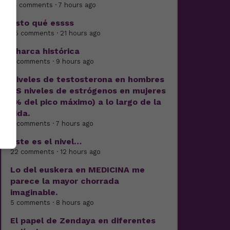
14 comments · 7 hours ago
Esto qué essss
25 comments · 21 hours ago
Charca histórica
6 comments · 9 hours ago
Niveles de testosterona en hombres
VS niveles de estrógenos en mujeres
(% del pico máximo) a lo largo de la
vida.
6 comments · 7 hours ago
Este es el nivel…
22 comments · 12 hours ago
Lo del euskera en MEDICINA me
parece la mayor chorrada
imaginable.
5 comments · 8 hours ago
El papel de Zendaya en diferentes