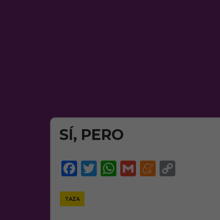
SÍ, PERO
Facebook
Twitter
WhatsApp
Gmail
Meneam
Copy
Link
TAZA