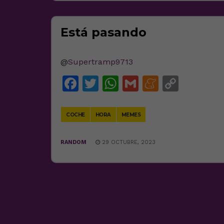
Está pasando
@
Supertramp9713
Facebook
Twitter
WhatsApp
Gmail
Meneam
Copy
Link
COCHE
HORA
MEMES
RANDOM
29 OCTUBRE, 2023