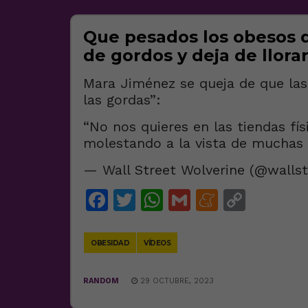
Que pesados los obesos 
de gordos y deja de llorar
Mara Jiménez se queja de que las
las gordas”:
“No nos quieres en las tiendas fí
molestando a la vista de muchas
— Wall Street Wolverine (@walls
Facebook
Twitter
WhatsApp
Gmail
Meneam
Copy
Link
OBESIDAD
VÍDEOS
RANDOM
29 OCTUBRE, 2023