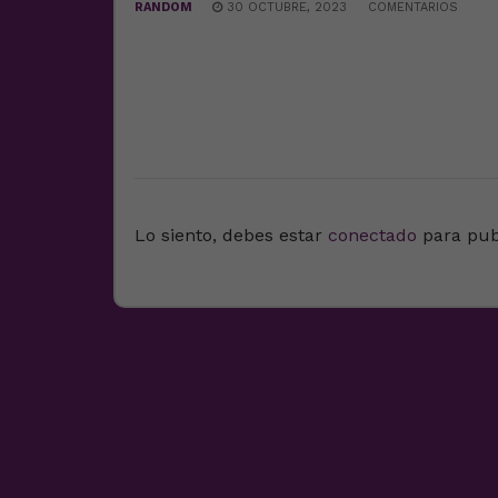
RANDOM
30 OCTUBRE, 2023
COMENTARIOS
DEJA UNA RESPUESTA
Lo siento, debes estar
conectado
para pub