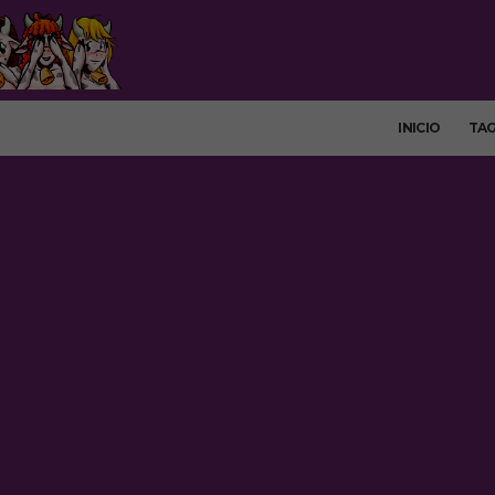
INICIO
TA