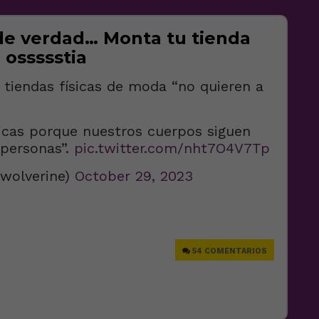
de verdad… Monta tu tienda
 ossssstia
 tiendas físicas de moda “no quieren a
sicas porque nuestros cuerpos siguen
 personas”.
pic.twitter.com/nht7O4V7Tp
twolverine)
October 29, 2023
e
54 COMENTARIOS