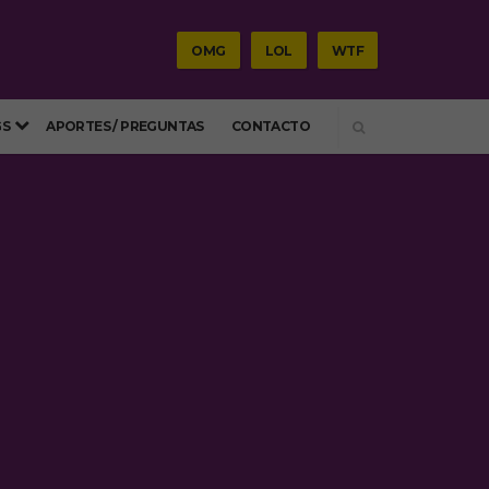
OMG
LOL
WTF
SEARCH
GS
APORTES / PREGUNTAS
CONTACTO