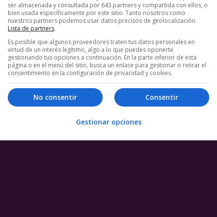
ser almacenada y consultada por 643 partners y compartida con ellos, o
bien usada específicamente por este sitio. Tanto nosotros como
nuestros partners podemos usar datos precisos de geolocalización.
Lista de partners
.
Es posible que algunos proveedores traten tus datos personales en
virtud de un interés legítimo, algo a lo que puedes oponerte
gestionando tus opciones a continuación. En la parte inferior de esta
página o en el menú del sitio, busca un enlace para gestionar o retirar el
consentimiento en la configuración de privacidad y cookies.
No consentir
Consentir
Gestionar opciones