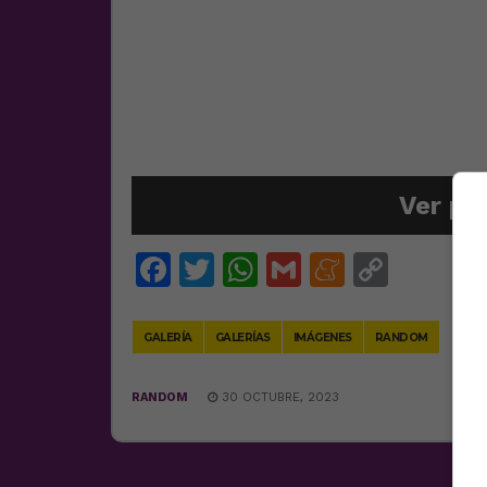
Ver po
Facebook
Twitter
WhatsApp
Gmail
Meneam
Copy
Link
GALERÍA
GALERÍAS
IMÁGENES
RANDOM
RANDOM
30 OCTUBRE, 2023