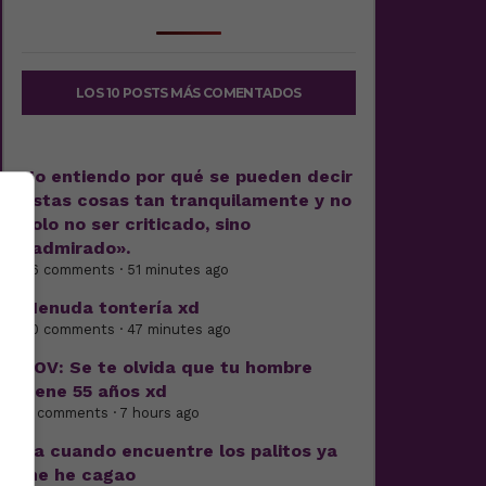
LOS 10 POSTS MÁS COMENTADOS
No entiendo por qué se pueden decir
estas cosas tan tranquilamente y no
solo no ser criticado, sino
«admirado».
26 comments · 51 minutes ago
Menuda tontería xd
40 comments · 47 minutes ago
POV: Se te olvida que tu hombre
tiene 55 años xd
11 comments · 7 hours ago
Pa cuando encuentre los palitos ya
me he cagao