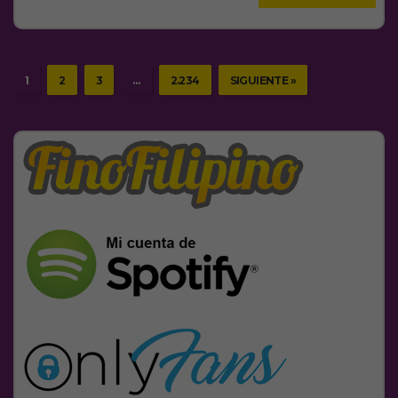
1
2
3
…
2.234
SIGUIENTE »