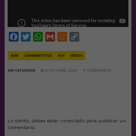
Facebook
Twitter
WhatsApp
Gmail
Meneame
Copy
Link
BS18
GANGNAM STYLE
PSY
VÍDEOS
SIN CATEGORÍA
24 OCTUBRE, 2020
11 COMENTARIOS
DEJA UNA RESPUESTA
Lo siento, debes estar
conectado
para publicar un
comentario.