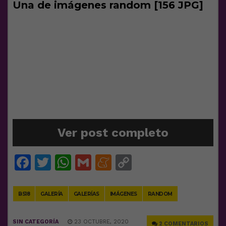
Una de imágenes random [156 JPG]
Ver post completo
Facebook
Twitter
WhatsApp
Gmail
Meneame
Copy
Link
BS18
GALERÍA
GALERÍAS
IMÁGENES
RANDOM
SIN CATEGORÍA
23 OCTUBRE, 2020
2 COMENTARIOS