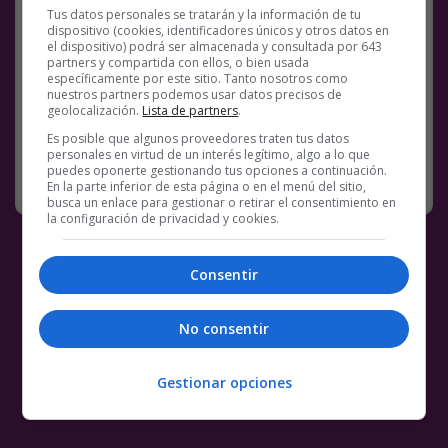
@
Coponnnn
Tus datos personales se tratarán y la información de tu
dispositivo (cookies, identificadores únicos y otros datos en
Facebook
Twitter
WhatsApp
Gmail
Meneame
Copy
el dispositivo) podrá ser almacenada y consultada por 643
partners y compartida con ellos, o bien usada
Link
específicamente por este sitio. Tanto nosotros como
nuestros partners podemos usar datos precisos de
geolocalización.
Lista de partners
.
BS18
CANTABRIA
MADRID
MADRILEÑOS
REVILLA
Es posible que algunos proveedores traten tus datos
personales en virtud de un interés legítimo, algo a lo que
puedes oponerte gestionando tus opciones a continuación.
SIN CATEGORÍA
24 OCTUBRE, 2020
COMENTARIOS
En la parte inferior de esta página o en el menú del sitio,
busca un enlace para gestionar o retirar el consentimiento en
la configuración de privacidad y cookies.
Consentir
No consentir
Gestionar opciones