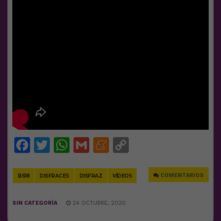
Facebook
Twitter
WhatsApp
Gmail
Meneame
Copy
Link
COMENTARIOS
BS18
DISFRACES
DISFRAZ
VÍDEOS
SIN CATEGORÍA
24 OCTUBRE, 2020