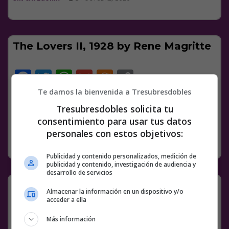
The Lovers II, 1928 by Rene Magritte
Facebook
Twitter
WhatsApp
Gmail
Meneame
Copy
Link
Te damos la bienvenida a Tresubresdobles
Tresubresdobles solicita tu
2 COMENTARIOS
ARTE
BS18
RENE MAGRITTE
consentimiento para usar tus datos
personales con estos objetivos:
SIN CATEGORÍA
24 OCTUBRE, 2020
Publicidad y contenido personalizados, medición de
publicidad y contenido, investigación de audiencia y
desarrollo de servicios
Dos noticias que se leen mejor juntas
Almacenar la información en un dispositivo y/o
xdxd
acceder a ella
Más información