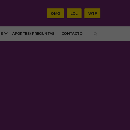
OMG
LOL
WTF
SEARCH
GS
APORTES / PREGUNTAS
CONTACTO