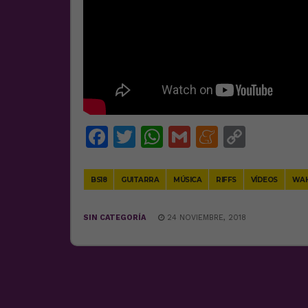
Facebook
Twitter
WhatsApp
Gmail
Meneam
Copy
Link
BS18
GUITARRA
MÚSICA
RIFFS
VÍDEOS
WA
SIN CATEGORÍA
24 NOVIEMBRE, 2018