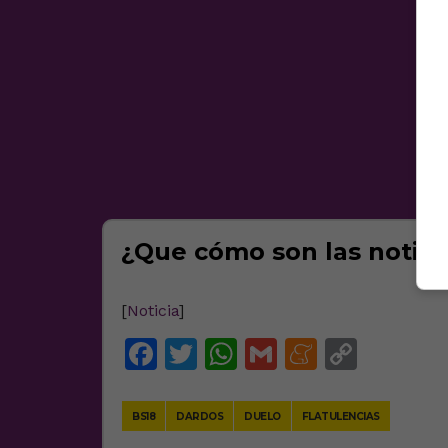
¿Que cómo son las notici
[
Noticia
]
Facebook
Twitter
WhatsApp
Gmail
Meneam
Copy
Link
BS18
DARDOS
DUELO
FLATULENCIAS