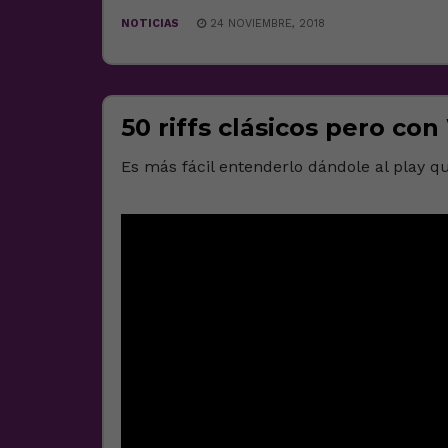
NOTICIAS
24 NOVIEMBRE, 2018
50 riffs clásicos pero c
Es más fácil entenderlo dándole al play que