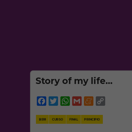
Story of my life…
Facebook
Twitter
WhatsApp
Gmail
Meneam
Copy
Link
BS18
CURSO
FINAL
PRINCIPIO