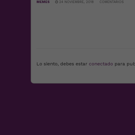
MEMES
24 NOVIEMBRE, 2018
COMENTARIOS
DEJA UNA RESPUESTA
Lo siento, debes estar
conectado
para pub