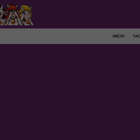
INICIO
TA