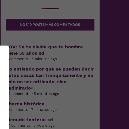
LOS 10 POSTS MÁS COMENTADOS
POV: Se te olvida que tu hombre
tiene 55 años xd
9 comments · 5 minutes ago
No entiendo por qué se pueden decir
estas cosas tan tranquilamente y no
solo no ser criticado, sino
«admirado».
20 comments · 5 minutes ago
Charca histórica
5 comments · 7 minutes ago
Menuda tontería xd
37 comments · 5 hours ago