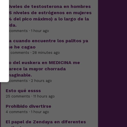
Niveles de testosterona en hombres
VS niveles de estrógenos en mujeres
(% del pico máximo) a lo largo de la
vida.
3 comments · 1 hour ago
Pa cuando encuentre los palitos ya
me he cagao
13 comments · 28 minutes ago
Lo del euskera en MEDICINA me
parece la mayor chorrada
imaginable.
4 comments · 2 hours ago
Esto qué essss
25 comments · 11 hours ago
Prohibido divertirse
4 comments · 1 hour ago
El papel de Zendaya en diferentes